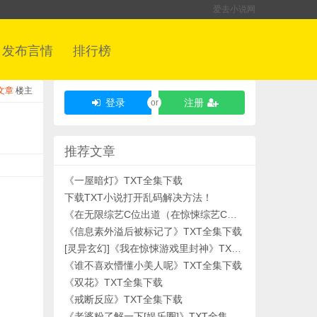
爱去小说网
发布言情
排行榜
文章
楼主
登录
注册
or
推荐文章
《一屋暗灯》TXT全集下载
下载TXT小说打开乱码解决方法！
《在无限综艺C位出道（在惊悚综艺C位出道）》TXT
《信息素外溢后被标记了》TXT全集下载
[灵异玄幻]《我在惊悚游戏里封神》TXT全集下载（全本）
《谁不喜欢懵懂小美人呢》TXT全集下载
《双花》TXT全集下载
《戒断反应》TXT全集下载
《老婆粉了解一下[娱乐圈]》TXT全集下载