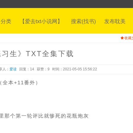
分类
【爱去txt小说网】
搜索(找书)
发布耽美
收藏
习生》TXT全集下载
享人：
爱读
回复：14
获赞：
9
时间：2021-05-05 15:56:22
（全本+11番外）
）
里那个第一轮评比就惨死的花瓶炮灰