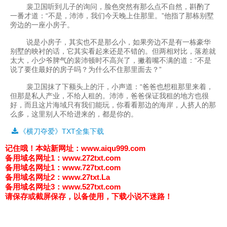
裴卫国听到儿子的询问，脸色突然有那么点不自然，斟酌了
一番才道：“不是，沛沛，我们今天晚上住那里。”他指了那栋别墅
旁边的一座小房子。
说是小房子，其实也不是那么小，如果旁边不是有一栋豪华
别墅的映衬的话，它其实看起来还是不错的。但两相对比，落差就
太大，小少爷脾气的裴沛顿时不高兴了，撇着嘴不满的道：“不是
说了要住最好的房子吗？为什么不住那里面去？”
裴卫国抹了下额头上的汗，小声道：“爸爸也想租那里来着，
但那是私人产业，不给人租的。沛沛，爸爸保证我租的地方也很
好，而且这片海域只有我们能玩，你看看那边的海岸，人挤人的那
么多，这里别人不给进来的，都是你的。
《横刀夺爱》TXT全集下载
记住哦！
本站新网址：www.aiqu999.com
备用域名网址1：
www.272txt.com
备用域名网址1：
www.727txt.com
备用域名网址2：
www.27txt.La
备用域名网址3：
www.527txt.com
请保存或截屏保存，以备使用，下载小说不迷路！