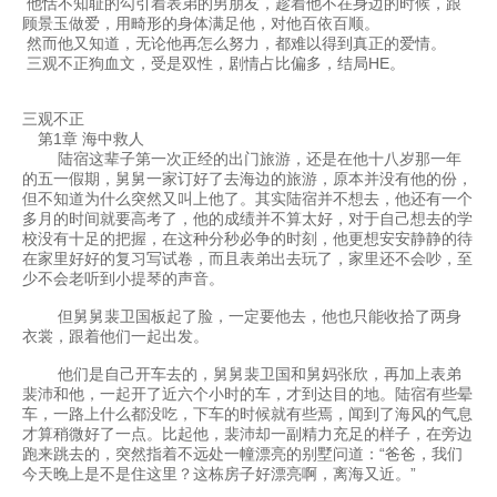
他恬不知耻的勾引着表弟的男朋友，趁着他不在身边的时候，跟
顾景玉做爱，用畸形的身体满足他，对他百依百顺。
然而他又知道，无论他再怎么努力，都难以得到真正的爱情。
三观不正狗血文，受是双性，剧情占比偏多，结局HE。
三观不正
第1章 海中救人
陆宿这辈子第一次正经的出门旅游，还是在他十八岁那一年
的五一假期，舅舅一家订好了去海边的旅游，原本并没有他的份，
但不知道为什么突然又叫上他了。其实陆宿并不想去，他还有一个
多月的时间就要高考了，他的成绩并不算太好，对于自己想去的学
校没有十足的把握，在这种分秒必争的时刻，他更想安安静静的待
在家里好好的复习写试卷，而且表弟出去玩了，家里还不会吵，至
少不会老听到小提琴的声音。
但舅舅裴卫国板起了脸，一定要他去，他也只能收拾了两身
衣裳，跟着他们一起出发。
他们是自己开车去的，舅舅裴卫国和舅妈张欣，再加上表弟
裴沛和他，一起开了近六个小时的车，才到达目的地。陆宿有些晕
车，一路上什么都没吃，下车的时候就有些焉，闻到了海风的气息
才算稍微好了一点。比起他，裴沛却一副精力充足的样子，在旁边
跑来跳去的，突然指着不远处一幢漂亮的别墅问道：“爸爸，我们
今天晚上是不是住这里？这栋房子好漂亮啊，离海又近。”