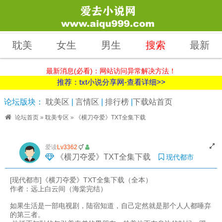
耽美
女生
男生
搜索
最新
最新消息(必看)：网站访问异常解决方法！
推荐：txt小说分享网-查看详细>>
论坛版块：
耽美区
|
言情区
|
排行榜
|
下载站首页
论坛首页
»
耽美专区
»
《横刀夺爱》TXT全集下载
爱读
Lv3362
《横刀夺爱》TXT全集下载
现代都市
[现代都市]《横刀夺爱》TXT全集下载（全本）
作者：远上白云间（海棠完结）
如果生活是一部电视剧，陆宿知道，自己定然就是那个人人都唾弃
的第三者。