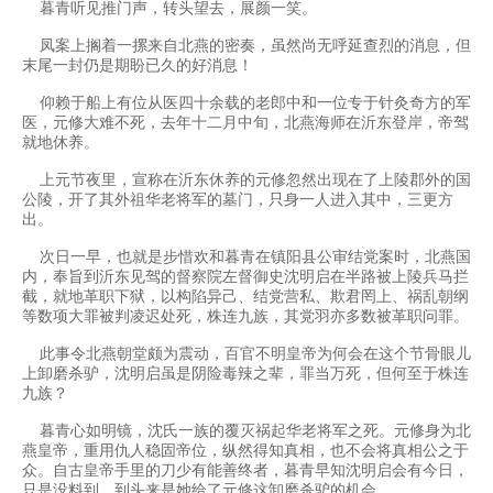
暮青听见推门声，转头望去，展颜一笑。
凤案上搁着一摞来自北燕的密奏，虽然尚无呼延查烈的消息，但
末尾一封仍是期盼已久的好消息！
仰赖于船上有位从医四十余载的老郎中和一位专于针灸奇方的军
医，元修大难不死，去年十二月中旬，北燕海师在沂东登岸，帝驾
就地休养。
上元节夜里，宣称在沂东休养的元修忽然出现在了上陵郡外的国
公陵，开了其外祖华老将军的墓门，只身一人进入其中，三更方
出。
次日一早，也就是步惜欢和暮青在镇阳县公审结党案时，北燕国
内，奉旨到沂东见驾的督察院左督御史沈明启在半路被上陵兵马拦
截，就地革职下狱，以构陷异己、结党营私、欺君罔上、祸乱朝纲
等数项大罪被判凌迟处死，株连九族，其党羽亦多数被革职问罪。
此事令北燕朝堂颇为震动，百官不明皇帝为何会在这个节骨眼儿
上卸磨杀驴，沈明启虽是阴险毒辣之辈，罪当万死，但何至于株连
九族？
暮青心如明镜，沈氏一族的覆灭祸起华老将军之死。元修身为北
燕皇帝，重用仇人稳固帝位，纵然得知真相，也不会将真相公之于
众。自古皇帝手里的刀少有能善终者，暮青早知沈明启会有今日，
只是没料到，到头来是她给了元修这卸磨杀驴的机会。