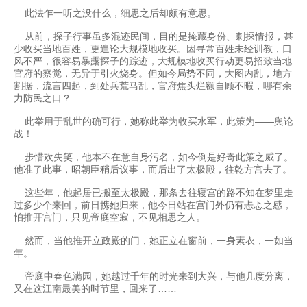
此法乍一听之没什么，细思之后却颇有意思。
从前，探子行事虽多混迹民间，目的是掩藏身份、刺探情报，甚
少收买当地百姓，更遑论大规模地收买。因寻常百姓未经训教，口
风不严，很容易暴露探子的踪迹，大规模地收买行动更易招致当地
官府的察觉，无异于引火烧身。但如今局势不同，大图内乱，地方
割据，流言四起，到处兵荒马乱，官府焦头烂额自顾不暇，哪有余
力防民之口？
此举用于乱世的确可行，她称此举为收买水军，此策为——舆论
战！
步惜欢失笑，他本不在意自身污名，如今倒是好奇此策之威了。
他准了此事，昭朝臣稍后议事，而后出了太极殿，往乾方宫去了。
这些年，他起居已搬至太极殿，那条去往寝宫的路不知在梦里走
过多少个来回，前日携她归来，他今日站在宫门外仍有忐忑之感，
怕推开宫门，只见帝庭空寂，不见相思之人。
然而，当他推开立政殿的门，她正立在窗前，一身素衣，一如当
年。
帝庭中春色满园，她越过千年的时光来到大兴，与他几度分离，
又在这江南最美的时节里，回来了……