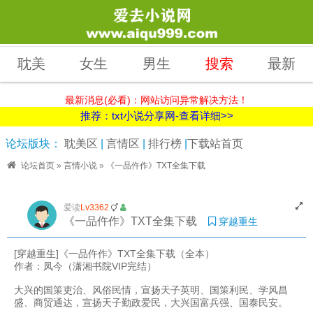
耽美
女生
男生
搜索
最新
最新消息(必看)：网站访问异常解决方法！
推荐：txt小说分享网-查看详细>>
论坛版块：
耽美区
|
言情区
|
排行榜
|
下载站首页
论坛首页
»
言情小说
»
《一品仵作》TXT全集下载
爱读
Lv3362
《一品仵作》TXT全集下载
穿越重生
[穿越重生]《一品仵作》TXT全集下载（全本）
作者：凤今（潇湘书院VIP完结）
大兴的国策吏治、风俗民情，宣扬天子英明、国策利民、学风昌
盛、商贸通达，宣扬天子勤政爱民，大兴国富兵强、国泰民安。