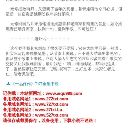
元修战败而归，又查明了当年的真相，暮青难猜他今日心境，但
最后一封密奏是她期盼数年的好消息！
元修回国后并未撤销遣送姚惠青和老熊家眷南渡的旨意，如今姚
惠青已动身离京，快则一旬，慢则半载，即可过江！
－－－－－－题外话－－－－－－
这个案子我其实纠结了很久要不要写，它在大纲里只是一句话，
但实际写起来颇费笔墨，从节奏上来说，它不是大结局里常见的，
但从整个故事上来说，它对人物人生志向的呼应和多年奋斗果实的
交待又让我很难割舍，最后我想：“嗨，纠结啥呢，都写到这儿
了，当然应该让它完整。”所以就写了，是好是坏，大家仁者见
仁，智者见智吧。
《一品仵作》TXT全集下载
记住哦！
本站新网址：www.aiqu999.com
备用域名网址1：
www.272txt.com
备用域名网址1：
www.727txt.com
备用域名网址2：
www.27txt.La
备用域名网址3：
www.527txt.com
请保存或截屏保存，以备使用，下载小说不迷路！