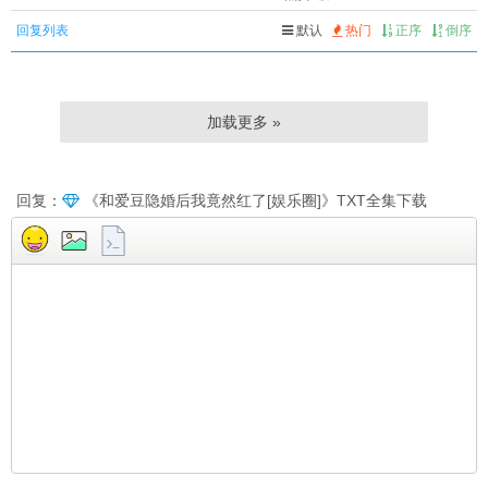
回复列表
默认
热门
正序
倒序
加载更多 »
回复：
《和爱豆隐婚后我竟然红了[娱乐圈]》TXT全集下载