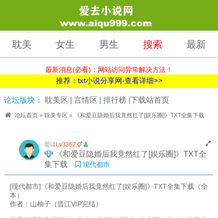
耽美
女生
男生
搜索
最新
最新消息(必看)：网站访问异常解决方法！
推荐：txt小说分享网-查看详细>>
论坛版块：
耽美区
|
言情区
|
排行榜
|
下载站首页
论坛首页
»
耽美专区
»
《和爱豆隐婚后我竟然红了[娱乐圈]》TXT全集下载
爱读
Lv3362
《和爱豆隐婚后我竟然红了[娱乐圈]》TXT全
集下载
现代都市
[现代都市]《和爱豆隐婚后我竟然红了[娱乐圈]》TXT全集下载（全
本）
作者：山柚子（晋江VIP完结）