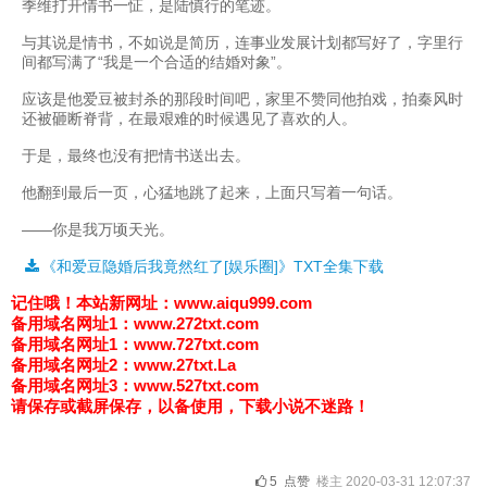
季维打开情书一怔，是陆慎行的笔迹。
与其说是情书，不如说是简历，连事业发展计划都写好了，字里行
间都写满了“我是一个合适的结婚对象”。
应该是他爱豆被封杀的那段时间吧，家里不赞同他拍戏，拍秦风时
还被砸断脊背，在最艰难的时候遇见了喜欢的人。
于是，最终也没有把情书送出去。
他翻到最后一页，心猛地跳了起来，上面只写着一句话。
——你是我万顷天光。
《和爱豆隐婚后我竟然红了[娱乐圈]》TXT全集下载
记住哦！
本站新网址：www.aiqu999.com
备用域名网址1：
www.272txt.com
备用域名网址1：
www.727txt.com
备用域名网址2：
www.27txt.La
备用域名网址3：
www.527txt.com
请保存或截屏保存，以备使用，下载小说不迷路！
5
点赞
楼主 2020-03-31 12:07:37