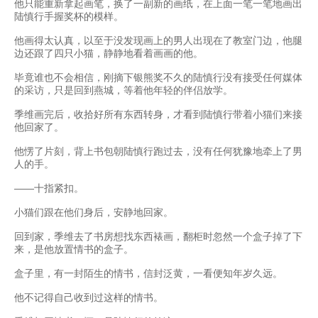
他只能重新拿起画笔，换了一副新的画纸，在上面一笔一笔地画出
陆慎行手握奖杯的模样。
他画得太认真，以至于没发现画上的男人出现在了教室门边，他腿
边还跟了四只小猫，静静地看着画画的他。
毕竟谁也不会相信，刚摘下银熊奖不久的陆慎行没有接受任何媒体
的采访，只是回到燕城，等着他年轻的伴侣放学。
季维画完后，收拾好所有东西转身，才看到陆慎行带着小猫们来接
他回家了。
他愣了片刻，背上书包朝陆慎行跑过去，没有任何犹豫地牵上了男
人的手。
——十指紧扣。
小猫们跟在他们身后，安静地回家。
回到家，季维去了书房想找东西裱画，翻柜时忽然一个盒子掉了下
来，是他放置情书的盒子。
盒子里，有一封陌生的情书，信封泛黄，一看便知年岁久远。
他不记得自己收到过这样的情书。