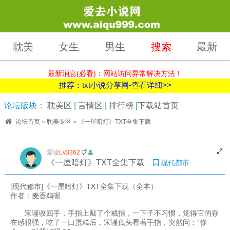
耽美
女生
男生
搜索
最新
最新消息(必看)：网站访问异常解决方法！
推荐：txt小说分享网-查看详细>>
论坛版块：
耽美区
|
言情区
|
排行榜
|
下载站首页
论坛首页
»
耽美专区
»
《一屋暗灯》TXT全集下载
爱读
Lv3362
《一屋暗灯》TXT全集下载
现代都市
[现代都市]《一屋暗灯》TXT全集下载（全本）
作者：麦香鸡呢
宋谨收回手，手指上戴了个戒指，一下子不习惯，觉得它的存
在感很强，吃了一口蛋糕后，宋谨低头看着手指，突然问：“你