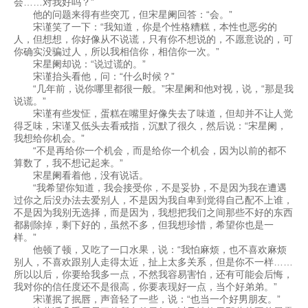
会……对我好吗？”
他的问题来得有些突兀，但宋星阑回答：“会。”
宋谨笑了一下：“我知道，你是个性格糟糕，本性也恶劣的
人，但想想，你好像从不说谎，只有你不想说的，不愿意说的，可
你确实没骗过人，所以我相信你，相信你一次。”
宋星阑却说：“说过谎的。”
宋谨抬头看他，问：“什么时候？”
“几年前，说你哪里都很一般。”宋星阑和他对视，说，“那是我
说谎。”
宋谨有些发怔，蛋糕在嘴里好像失去了味道，但却并不让人觉
得乏味，宋谨又低头去看戒指，沉默了很久，然后说：“宋星阑，
我想给你机会。”
“不是再给你一个机会，而是给你一个机会，因为以前的都不
算数了，我不想记起来。”
宋星阑看着他，没有说话。
“我希望你知道，我会接受你，不是妥协，不是因为我在遭遇
过你之后没办法去爱别人，不是因为我自卑到觉得自己配不上谁，
不是因为我别无选择，而是因为，我想把我们之间那些不好的东西
都剔除掉，剩下好的，虽然不多，但我想珍惜，希望你也是一
样。”
他顿了顿，又吃了一口水果，说：“我怕麻烦，也不喜欢麻烦
别人，不喜欢跟别人走得太近，扯上太多关系，但是你不一样……
所以以后，你要给我多一点，不然我容易害怕，还有可能会后悔，
我对你的信任度还不是很高，你要表现好一点，当个好弟弟。”
宋谨抿了抿唇，声音轻了一些，说：“也当一个好男朋友。”