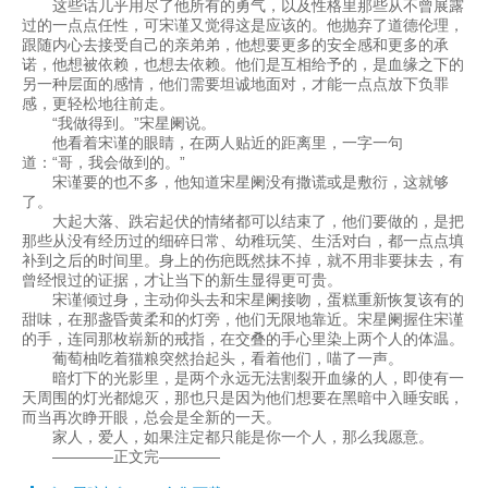
这些话几乎用尽了他所有的勇气，以及性格里那些从不曾展露
过的一点点任性，可宋谨又觉得这是应该的。他抛弃了道德伦理，
跟随内心去接受自己的亲弟弟，他想要更多的安全感和更多的承
诺，他想被依赖，也想去依赖。他们是互相给予的，是血缘之下的
另一种层面的感情，他们需要坦诚地面对，才能一点点放下负罪
感，更轻松地往前走。
“我做得到。”宋星阑说。
他看着宋谨的眼睛，在两人贴近的距离里，一字一句
道：“哥，我会做到的。”
宋谨要的也不多，他知道宋星阑没有撒谎或是敷衍，这就够
了。
大起大落、跌宕起伏的情绪都可以结束了，他们要做的，是把
那些从没有经历过的细碎日常、幼稚玩笑、生活对白，都一点点填
补到之后的时间里。身上的伤疤既然抹不掉，就不用非要抹去，有
曾经恨过的证据，才让当下的新生显得更可贵。
宋谨倾过身，主动仰头去和宋星阑接吻，蛋糕重新恢复该有的
甜味，在那盏昏黄柔和的灯旁，他们无限地靠近。宋星阑握住宋谨
的手，连同那枚崭新的戒指，在交叠的手心里染上两个人的体温。
葡萄柚吃着猫粮突然抬起头，看着他们，喵了一声。
暗灯下的光影里，是两个永远无法割裂开血缘的人，即使有一
天周围的灯光都熄灭，那也只是因为他们想要在黑暗中入睡安眠，
而当再次睁开眼，总会是全新的一天。
家人，爱人，如果注定都只能是你一个人，那么我愿意。
————正文完————