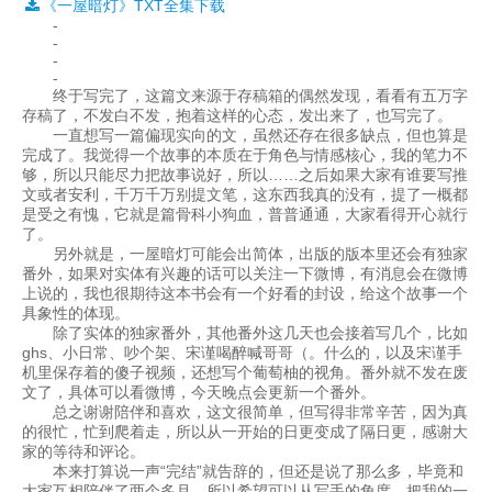
《一屋暗灯》TXT全集下载
-
-
-
-
终于写完了，这篇文来源于存稿箱的偶然发现，看看有五万字
存稿了，不发白不发，抱着这样的心态，发出来了，也写完了。
一直想写一篇偏现实向的文，虽然还存在很多缺点，但也算是
完成了。我觉得一个故事的本质在于角色与情感核心，我的笔力不
够，所以只能尽力把故事说好，所以……之后如果大家有谁要写推
文或者安利，千万千万别提文笔，这东西我真的没有，提了一概都
是受之有愧，它就是篇骨科小狗血，普普通通，大家看得开心就行
了。
另外就是，一屋暗灯可能会出简体，出版的版本里还会有独家
番外，如果对实体有兴趣的话可以关注一下微博，有消息会在微博
上说的，我也很期待这本书会有一个好看的封设，给这个故事一个
具象性的体现。
除了实体的独家番外，其他番外这几天也会接着写几个，比如
ghs、小日常、吵个架、宋谨喝醉喊哥哥（。什么的，以及宋谨手
机里保存着的傻子视频，还想写个葡萄柚的视角。番外就不发在废
文了，具体可以看微博，今天晚点会更新一个番外。
总之谢谢陪伴和喜欢，这文很简单，但写得非常辛苦，因为真
的很忙，忙到爬着走，所以从一开始的日更变成了隔日更，感谢大
家的等待和评论。
本来打算说一声“完结”就告辞的，但还是说了那么多，毕竟和
大家互相陪伴了两个多月，所以希望可以从写手的角度，把我的一