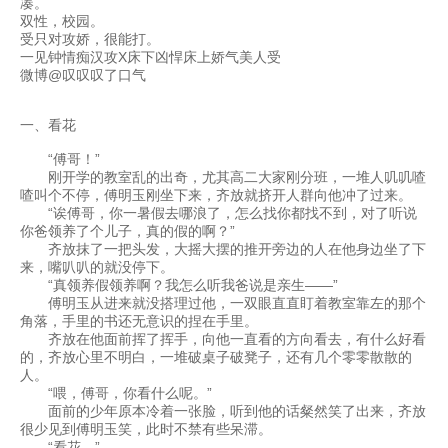
凑。
双性，校园。
受只对攻娇，很能打。
一见钟情痴汉攻X床下凶悍床上娇气美人受
微博@叹叹叹了口气
一、看花
“傅哥！”
刚开学的教室乱的出奇，尤其高二大家刚分班，一堆人叽叽喳
喳叫个不停，傅明玉刚坐下来，齐放就挤开人群向他冲了过来。
“诶傅哥，你一暑假去哪浪了，怎么找你都找不到，对了听说
你爸领养了个儿子，真的假的啊？”
齐放抹了一把头发，大摇大摆的推开旁边的人在他身边坐了下
来，嘴叭叭的就没停下。
“真领养假领养啊？我怎么听我爸说是亲生——”
傅明玉从进来就没搭理过他，一双眼直直盯着教室靠左的那个
角落，手里的书还无意识的捏在手里。
齐放在他面前挥了挥手，向他一直看的方向看去，有什么好看
的，齐放心里不明白，一堆破桌子破凳子，还有几个零零散散的
人。
“喂，傅哥，你看什么呢。”
面前的少年原本冷着一张脸，听到他的话粲然笑了出来，齐放
很少见到傅明玉笑，此时不禁有些呆滞。
“看花。”