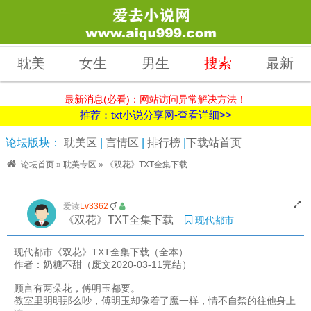
耽美
女生
男生
搜索
最新
最新消息(必看)：网站访问异常解决方法！
推荐：txt小说分享网-查看详细>>
论坛版块：
耽美区
|
言情区
|
排行榜
|
下载站首页
论坛首页
»
耽美专区
»
《双花》TXT全集下载
爱读
Lv3362
《双花》TXT全集下载
现代都市
现代都市《双花》TXT全集下载（全本）
作者：奶糖不甜（废文2020-03-11完结）
顾言有两朵花，傅明玉都要。
教室里明明那么吵，傅明玉却像着了魔一样，情不自禁的往他身上