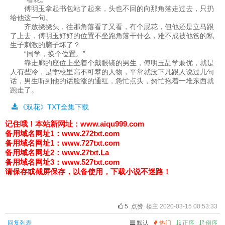
傅明玉拿起书包站了起来，头也不回的向那角落走过去，只扔
给他这一句。
齐放挠挠头，往那角落看了又看，有个屁花，但他还是立马跟
了上去，傅明玉好好的位置不坐跑角落干什么，难不成被他爸的私
生子刺激的脑子坏了？
“同学，换个位置。”
靠走廊的座位上坐着个戴眼镜的男生，傅明玉品学兼优，就是
人有些冷，是学校里高不可攀的人物，平常就没下凡跟人说过几句
话，男生听到他的话脸涨的通红，急忙点头，匆忙抱着一堆东西就
跑走了。
《双花》TXT全集下载
记住哦！
本站新网址：www.aiqu999.com
备用域名网址1：
www.272txt.com
备用域名网址1：
www.727txt.com
备用域名网址2：
www.27txt.La
备用域名网址3：
www.527txt.com
请保存或截屏保存，以备使用，下载小说不迷路！
5
点赞
楼主 2020-03-15 00:53:33
回复列表
默认
热门
正序
倒序