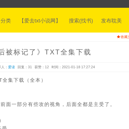
分类
【爱去txt小说网】
搜索(找书)
发布耽美
收藏
后被标记了》TXT全集下载
享人：
爱读
回复：31
获赞：
12
时间：2021-01-18 17:27:24
XT全集下载（全本）
入点前面一部分有些攻的视角，后面全都是主受了。
）
子受