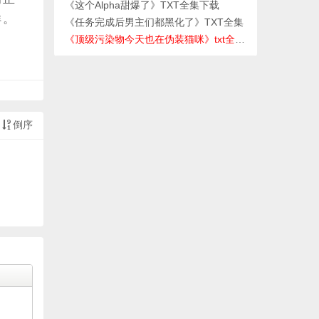
《这个Alpha甜爆了》TXT全集下载
样。
《任务完成后男主们都黑化了》TXT全集
《顶级污染物今天也在伪装猫咪》txt全集 作者：睡神再世【完结+番外】
倒序