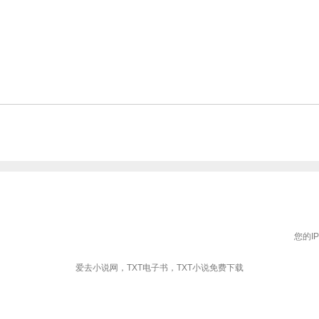
您的IP:
爱去小说网，TXT电子书，TXT小说免费下载