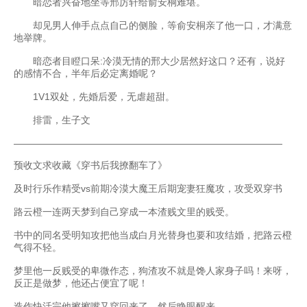
暗恋者兴奋地坐等邢厉轩给俞安桐难堪。
却见男人伸手点点自己的侧脸，等俞安桐亲了他一口，才满意
地举牌。
暗恋者目瞪口呆:冷漠无情的邢大少居然好这口？还有，说好
的感情不合，半年后必定离婚呢？
1V1双处，先婚后爱，无虐超甜。
排雷，生子文
————————————————————————————
预收文求收藏《穿书后我撩翻车了》
及时行乐作精受vs前期冷漠大魔王后期宠妻狂魔攻，攻受双穿书
路云橙一连两天梦到自己穿成一本渣贱文里的贱受。
书中的同名受明知攻把他当成白月光替身也要和攻结婚，把路云橙
气得不轻。
梦里他一反贱受的卑微作态，狗渣攻不就是馋人家身子吗！来呀，
反正是做梦，他还占便宜了呢！
造作快活完他擦擦嘴又穿回来了，然后睁眼醒来。