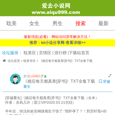
耽美
女生
男生
搜索
最新
最新消息(必看)：网站访问异常解决方法！
推荐：txt小说分享网-查看详细>>
论坛版块：
耽美区
|
言情区
|
排行榜
|
下载站首页
论坛首页
»
耽美专区
»
《婚后每天都真香[穿书]》TXT全集下载
爱读
Lv3362
《婚后每天都真香[穿书]》TXT全集下载
穿越
重生
[穿越重生]《婚后每天都真香[穿书]》TXT全集下载（全本）
作者：东风几许（晋江VIP2020.03.21完结）
半年后，快活的俞安桐摸着肚子惊了:“我怀孕了？！邢厉轩我×你