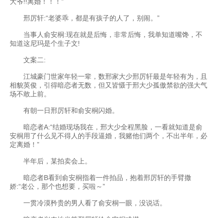
大爷!!离婚！！！”
邢厉轩:“老婆乖，都是有孩子的人了，别闹。”
当事人俞安桐:现在就是后悔，非常后悔，我单知道嘴馋，不
知道这尼玛是个生子文!
文案二:
江城豪门世家年轻一辈，数邢家大少邢厉轩最是年轻有为，且
相貌英俊，引得暗恋者无数，但又皆慑于邢大少孤傲禁欲的强大气
场不敢上前。
有朝一日邢厉轩和俞安桐闪婚。
暗恋者A:“结婚现场我在，邢大少全程黑脸，一看就知道是俞
安桐用了什么见不得人的手段逼婚，我赌他们两个，不出半年，必
定离婚！”
半年后，某拍卖会上。
暗恋者B看到俞安桐指着一件拍品，抱着邢厉轩的手臂撒
娇:“老公，那个也想要，买啦～”
一贯冷漠矜贵的男人看了俞安桐一眼，没说话。