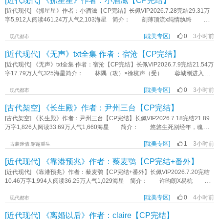
[近代现代] 《抓星星》作者：小酒滋【CP完结】
博古风情天恨海，欢迎入股 标签：HE年下强强武侠权谋破镜重圆覆水难收轻
屏突然亮起。 聚光灯下，一个西装革履的青年站在花瓣和蛋糕的中央，优雅
时候的池漪。 那时池漪才四五岁，安静乖巧，见人就笑。 池父对这个失
喜剧剧情《师父刀我的那一夜》作者：玉山枕头
地弹着钢琴，世界仿佛变成了一个巨大的城堡，而他是唯一的主角。 视频最
[近代现代] 《抓星星》作者：小酒滋【CP完结】长佩VIP2026.7.28完结29.31万
而复得的孩子宝贝得要命，真是捧在掌心怕化了。 薄引鹤没想到，十几年
后留下一行字：“祝乔青西18岁生日快乐。” 林云舟一无所有，但还是在心底
字5,912人阅读461.24万人气2,103海星 简介： 刻薄顶流x纯情纨绔 钟
后，这个孩子会成为他的小妻子。 更没想到，这个孩子有一天会支离破碎，
默默祝福：“生日快乐。” 七年后，林云舟却阴差阳错成了乔青西的绯闻男
庭安的度假村缺乏一位极具号召力的代言人。 万般无奈之下，他找上前男
酗酒度日。 薄引鹤想，既然池家人照顾不好池漪，那就由他来看顾。 薄
友。 再次见面时，林云舟早就淡忘了那张脸。 “你为什么要投资我的电
[耽美专区]
0
3小时前
友，希望对方拯救自己濒死的度假村项目。 时隔三年再见，对方早已褪去当
现代都市
引鹤事事都纵容池漪，只有一点。 “你可以不乖，也可以胡闹，但必须在我视
影？”林云舟问。 “我喜欢你的电影。”乔青西说。 乔青西在七年间把林云
初的青涩，成为聚光灯簇拥下的顶流明星。 听完钟庭安的来意后，对方提出
线范围内。” 父亲，兄长，老师，爱人。 池漪所有缺失的部分，薄引鹤都
[近代现代] 《无声》txt全集 作者：宿沧【CP完结】
舟的电影作业看了上百次。 乔青西爱哭，林云舟爱哄。 最爱彼此的那
一个无理的要求——“可以，前提是你先跪下给我当狗。” 钟庭安二话不说，说
可以弥补。 #假少爷的花语是手慢无# 受的职业是调酒师 开局受18
年，乔青西放弃了音乐，林云舟放弃了电影。 一个是坠落神坛的歌星，一个
跪就跪。 跪下之后，还很认真地叫了两声——“汪汪”。 当年的事，他的确
[近代现代] 《无声》txt全集 作者：宿沧【CP完结】长佩VIP2026.7.9完结21.54万
岁，攻33岁，年龄差15岁 1v1，双洁 - 内容标签：豪门世家 情有独钟
是大器难成的导演。 暂时放弃了梦想，爱却依然走得曲折。 久别重逢
对厉之珩问心有愧。 - 四年前，钟庭安误以为好兄弟的恋情被人插足，于
字17.79万人气325海星简介： 林隅（攻）×徐杭声（受） 蓉城刚进入秋
重生 系统 救赎 真假少爷 搜索关键字：主角：池漪，薄引鹤 一句话简
后，林云舟带着他的新剧本穿过大雪飞奔到乔青西身边。 “这是给你的聘
是假意和“情敌”做朋友，试图感化对方。 那人是个小他三岁的表演系学生，长
天的时候，我带着一个小哑巴回了家。他似乎对某些色素糖精勾兑的小食品爱不
介：假少爷的花语是手慢无 立意：努力改变生活《厌世假少爷被Daddy娇养
书。” …… “乔青西，等这部电影拍完，你可以把我关在家里，我哪也不去
得盘正条顺，就是脾气不好。 钟庭安为了接近他，不仅缠着对方给自己上表
[耽美专区]
0
3小时前
释手，对正儿八经的食物却挑三拣四。 那是我第一次见一个人口中的不挑食
现代都市
后》作者：松照临
了。” “我会做很坏的事。” 标签：破镜重圆年下攻娱乐圈顶流酸涩强强哭
演课，还有意无意打探他的感情生活。 眼见着对方和自己的关系越来越好，
就是样样都不吃，这样的后果就是浑身没二两肉，抱起来都硌手，于是我的生活
包攻成熟受搞笑甜宠《情劫难逃》作者：山和陆
[古代架空] 《长生殿》作者：尹州三台【CP完结】
钟庭安却总觉得有哪里不太对劲。 直到某一天，他被人压在排练室里
里从此多了个养肥小哑巴室友的目标…… 表里不一无赖攻×清冷敏感哑巴
亲...... *娱乐圈私设较多，请勿代入真人 标签：直掰弯没头脑和不高兴始
受 小哑巴男友养成计划ing 封面致谢：阿羊yang（red book） 提
[古代架空] 《长生殿》作者：尹州三台【CP完结】长佩VIP2026.7.18完结21.89
于误会的恋爱1V1过程错结果对《抓星星》作者：小酒滋
示： 第一本书，不完美的地方多多指教。 受不是先天哑巴，心理原因导
万字1,826人阅读33.69万人气1,660海星 简介： 悠悠生死别经年，魂魄
致，慢慢会恢复。 原生家庭线有些复杂，但话题比较敏感，尽量叙述清楚，
不曾来入梦。 楚枕离（攻）X苏质（受） 标签：BE《长生殿》作者：尹
考虑主线不是这个，会适当减少篇幅。 标签：甜宠HE双向奔赴剧情《无声》
[耽美专区]
1
3小时前
州三台
古装迷情,穿越重生
作者：宿沧
[近代现代] 《靠港预兆》作者：藜麦鸮【CP完结+番外】
[近代现代] 《靠港预兆》作者：藜麦鸮【CP完结+番外】长佩VIP2026.7.20完结
10.46万字1,994人阅读36.25万人气1,029海星 简介： 许昀朗X易杭 腹
黑人夫型忠犬vs圆滑拧巴小野猫 双向暗恋导致伪·先婚后爱，破镜重圆，he，
[耽美专区]
0
4小时前
年上 想辞职但还辞不掉的时候，易杭觉得自己既然还为人师表，逼婚这种不
现代都市
道德的事是不应该做的。 但他拒绝不了狼狈落魄的自己被从冷雨中捞回暖灯
[近代现代] 《离婚以后》作者：claire【CP完结】
下， 拒绝不了眼前这间完全按照当年自己亲手画下的设计图装修的房