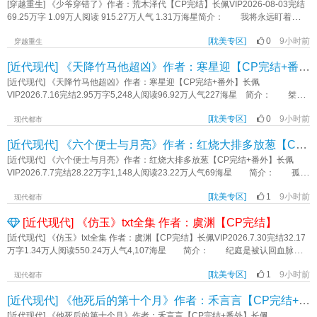
他会犹豫几秒说:“朋友之上，恋人嘛，差一点。”十年还是太久了，年少时懵懂的
[穿越重生] 《少爷穿错了》作者：荒木泽代【CP完结】长佩VIP2026-08-03完结
爱意早已无法诉之于口。标签：久别重逢 强强 HE 酸甜口《旧欲难填》作者：叙
69.25万字 1.09万人阅读 915.27万人气 1.31万海星简介： 我将永远盯着
鸽
你……永远 小少爷死了五次。 直到第六世，他才发现自己好像是个奇
[耽美专区]
0
9小时前
怪“话本”里的反派一员，无足轻重的小角色。 即便出生权贵之家，后天无论怎
穿越重生
么努力都还是会死。 而有一个人恰恰相反，无论他怎么选择，总有人自愿帮
[近代现代] 《天降竹马他超凶》作者：寒星迎【CP完结+番外】
着他、托着他。叫他平步青云，走的每条路都是康庄大道。 小少爷：为什么
独独要我重活一遍又一遍？ 小少爷：就为了再一次次看我一家人如何被那个
[近代现代] 《天降竹马他超凶》作者：寒星迎【CP完结+番外】长佩
人一步步诛灭的？ 小少爷幽怨地看向那个尚未一飞冲天的人：……哎？
VIP2026.7.16完结2.95万字5,248人阅读96.92万人气227海星 简介： 桀骜
——等等，既然我知道他被所有人看重的方法，那我先下手为强，去大佬面前表
不驯狼狗大少爷攻×古灵精怪天然弯美人受 盛闲忆（攻）×于镜初（受）
现的话……？！ **一段时间后** 大佬们：你怎么又来了，上次驱邪没成
[耽美专区]
0
9小时前
在被人表白之后的一分钟，于镜初的肩被一个金毛拍了拍，那是他远赴国外离开
现代都市
功？还是没坚持喝药？ 小少爷：？？？我就不信了，我直接去盯着本尊，看
四年的竹马。 从小到大他们就看对方“不顺眼”，重逢后两人依然互看“不顺
[近代现代] 《六个便士与月亮》作者：红烧大排多放葱【CP完结+番外】
他是怎么做的！ **又一段时间后** 大佬们：唉管不了了，他真是太喜欢我
眼”，吵架拌嘴是日常……没成想之后有一天，他们真拌上对方的嘴了。 小剧
了。 被尾随盯梢的那个人：错了，是喜欢我。 又名：拿着野史话本的我
场 于镜初：我不服！下次接吻我要先把你的嘴用胶布粘上，等我亲五分钟再
[近代现代] 《六个便士与月亮》作者：红烧大排多放葱【CP完结+番外】长佩
怎么穿到正史了？ tips：1.主受，装癫爱算计的顽强小少爷。 2.可能有万
撕掉^＿^ 盛闲忆：^＿^ 盛闲忆：宝贝这亲的还是嘴吗？ *两个幼稚鬼
VIP2026.7.7完结28.22万字1,148人阅读23.22万人气69海星 简介： 孤傲
人迷。 3.结局1V1。标签：重生 穿越 古风 买股 轻松《少爷穿错了》作者：荒
的恋爱故事 *cp锁死，不欢迎控控，别来贴脸 标签：甜宠竹马竹马拌嘴日
画家攻x落魄倒霉蛋受 钱不识生平最怕落俗，奈何这个世界的俗人太多，总拿
木泽代
常帅攻美受HE《天降竹马他超凶》作者：寒星迎
[耽美专区]
1
9小时前
现实的种种压着他的脑袋做事。他对此愤愤不平，仗着有几分才华在艺术届我行
现代都市
我素几年。 钱不识在北城深秋垂头丧气地踌躇满志，当晚捡到一个全城最俗
[近代现代] 《仿玉》txt全集 作者：虞渊【CP完结】
气的玩意儿。 眼前的俗气玩意皮肤黑黑的，长得土土的，穿得也很有“味
道”。 起初，钱不识只当对方是个倒霉可怜鬼雇着，雇着雇着却对这个俗气的
[近代现代] 《仿玉》txt全集 作者：虞渊【CP完结】长佩VIP2026.7.30完结32.17
家伙产生好奇…… 天边是美轮美奂可遇不可求的月亮，我的月亮却愿意为我
万字1.34万人阅读550.24万人气4,107海星 简介： 纪庭是被认回血脉的
来到人间，只为捡起地上的六个便士。 标签：甜宠正剧剧情救赎《六个便士
真少爷。 因此白捡来一个老婆。 纪庭想，家族联姻，虞迟是他的未婚
与月亮》作者：红烧大排多放葱
[耽美专区]
1
9小时前
妻，他的左右手，情场商场，本该理所应当。 虞迟想，纪家内斗，他是假少
现代都市
爷的人，纪庭娶了他，那是自取灭亡。 于是当所有人都夸赞假少爷至纯至
[近代现代] 《他死后的第十个月》作者：禾言言【CP完结+番外】
善，是璞玉，而真少爷声名狼藉，是仿玉的时候，纪庭问虞迟：你也这么想
吗？ 虞迟只能沉默不语。 纪庭始终没有等到那个答案。 直到他被推
[近代现代] 《他死后的第十个月》作者：禾言言【CP完结+番外】长佩