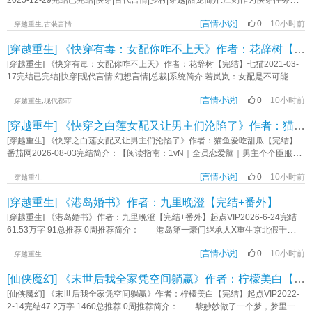
2025-12-29完结已完结|快穿|古代言情|乡村|穿越|甜宠简介:江则作为快穿任务者
回云山宗，得看我的锅铲答不答应内容标签： 种田文 仙侠修真 女配 甜文 爽文主
一员，任务就是改造渣男，让家人过上好生活。【节奏快+无固定CP+男快穿】1.
角视角秦羡凌樾其它：美食一句话简介：做饭香香，活的长长立意：不论如何，
[言情小说]
0
10小时前
不孕隐疾男2.炮灰暴虐王爷3不负责任的渣爹4愚孝男养出的犯罪娃《快穿：改造
穿越重生,古装言情
都要勇敢活下去《别拿饭灵根不当灵根》作者：挠时光
渣男后，爆宠全家》作者：吃榴莲不
[穿越重生] 《快穿有毒：女配你咋不上天》作者：花辞树【完结】
[穿越重生] 《快穿有毒：女配你咋不上天》作者：花辞树【完结】七猫2021-03-
17完结已完结|快穿|现代言情|幻想言情|总裁|系统简介:若岚岚：女配是不可能逆袭
的，这辈子都不可能逆袭的。系统：【恭喜您成为“女配逆袭系统”的第101个宿
[言情小说]
0
10小时前
主，编号9527。】若岚岚：“我若岚岚就是饿死，死外边，从这里跳下去，也不会
穿越重生,现代都市
做你这个破任务！”后来……【报告宿主，女主和男主已经被吊打！】嗯，女配真
[穿越重生] 《快穿之白莲女配又让男主们沦陷了》作者：猫鱼爱吃甜瓜【完结】
香！男主女主：若岚岚你咋不上天呢？若岚岚：不好意思，我刚从天上下来。
《快穿有毒：女配你咋不上天》作者：花辞树
[穿越重生] 《快穿之白莲女配又让男主们沦陷了》作者：猫鱼爱吃甜瓜【完结】
番茄网2026-08-03完结简介：【阅读指南：1vN｜全员恋爱脑｜男主个个臣服
+全洁+晚期恋爱脑｜女主就是个大漂亮，男主全疯了｜】女主少虞，专治各种烂
[言情小说]
0
10小时前
剧情。系统哭唧唧说之前宿主都被虐得好惨，少虞笑了：放心，姐带你演回来。
穿越重生
世界一：京圈太子爷相亲局男主清冷禁欲高岭之花，侄女暗恋他九年，在原剧情
[穿越重生] 《港岛婚书》作者：九里晚澄【完结+番外】
里原主被玩得团团转。少虞来了，第一晚就让他半夜开车过来修灯泡。侄女当着
他面哭？少虞转头消失两个月。再见时这位爷跪在她面前，眼泪哗哗的：“我错
[穿越重生] 《港岛婚书》作者：九里晚澄【完结+番外】起点VIP2026-6-24完结
了，你别不要我。”世界二：边疆糙汉将军他是杀人不眨眼的铁血将军，她是京城
61.53万字 91总推荐 0周推荐简介： 港岛第一豪门继承人X重生京北假千
第一美人，新婚夜他冷着脸说我不会碰你。后来这糙汉子红着眼眶跪在她床
金 1V1先婚后爱，甜宠！重生金手指 赵简之重生了，成为京北百年世家
边：“夫人你理理我行不行？”世界三：忠犬暗卫她是权倾朝野的疯批长公主，他是
[言情小说]
0
10小时前
私生女简之。 京北连日雨天，港岛送来婚书和婚前协议，私生女要替长公主
穿越重生
她捡回来的一条狗。她说你只是我养的狗，他不吭声。后来他穿上龙袍围了皇
嫁给港岛第一豪门！ 赵简之演着娇蛮无脑还想争家产的私生女，可太子爷竟
[仙侠魔幻] 《末世后我全家凭空间躺赢》作者：柠檬美白【完结】
城，却在她面前缓缓跪下：“这江山都给你，你摸摸我的头好不好？”世界四：禁欲
照单全收宠溺有加 “贺先生，这个钻石好大！” 太子爷挥手点天灯，在场无
丈夫他是薄情寡恩的联姻丈夫，新婚半个月连婚房都没进过，把她当空气。后来
人敢争抢。 “贺先生，床垫太硬我不喜欢！” 太子爷将人搂在怀，“乖，我
[仙侠魔幻] 《末世后我全家凭空间躺赢》作者：柠檬美白【完结】起点VIP2022-
他红着眼把她堵在墙角：“傅太太，这婚……不离了。”少虞的鱼塘，进去的鱼就没
陪你去挑喜欢的，晚上再试试。” 管家说贺聿珩很忙，忙到早出晚归，让简之
2-14完结47.2万字 1460总推荐 0周推荐简介： 黎妙妙做了一个梦，梦里一场