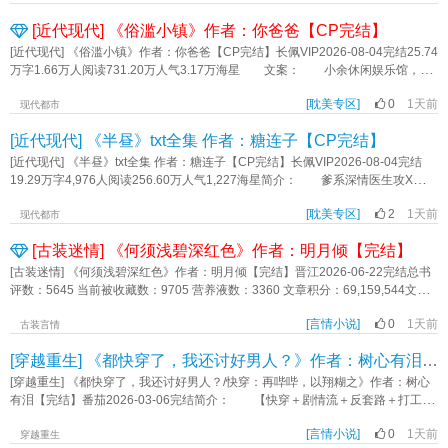
小甜文（大概或许可能应该） 5、有私设（比如说病情，不建议考究）《给老
怎么办？当然是跑咯！》作者：大牛宝
整调查出微世界的故事线，才能获得奖励，回到真实的世界。 这个过程，被
婆当狗和呼吸一样简单》作者：初日见雾
[近代现代] 《俗滥小镇》作者：你爸爸【CP完结】
称为“破题”。 喻乾因对“破题”并没有兴趣。 他只是一个平平无奇的社
畜……杀手罢了，后者是爱好，前者是使命。然而，在莫名其妙接到一个刺杀任
[近代现代] 《俗滥小镇》作者：你爸爸【CP完结】长佩VIP2026-08-04完结25.74
务后，他来到了传说中的规则微世界，并被迫成为了破题者。在这个常年浓雾弥
万字1.66万人阅读731.20万人气3.17万海星 文案： 小余休闲娱乐馆，欢
漫的小镇，他必须演好一个窝囊的残疾少年，同时还要兢兢业业地找到完整故事
迎您来。 年上，竹马，家长里短的县城故事 余岁攻万年受 主角是俩
线，才能被规则放走。 喻乾因对此很愤怒。 更让他愤怒的是，小镇中学
[耽美专区]
0
1天前
精神小伙，说话做事一点不讲究，素质不高，注意避雷。 角色任何观点不代
现代都市
里那个个头高挑，样貌出众却处处和他对着干的男老师。 ——有什么方法，
表写手观点，感谢阅读。 标签：市井、县城爱情故事、竹马、年上、家长里
[近代现代] 《半昼》txt全集 作者：糖连子【CP完结】
能悄无声息地干掉这个老师吗？ 脑回路清奇的冷脸（伪）社畜受X笑眯眯欠兮
短、直播、日常《俗滥小镇》作者：你爸爸
兮（伪）无业游民攻 喻乾因X槐则 标签：无限流 剧情 强强《观破世界》作
[近代现代] 《半昼》txt全集 作者：糖连子【CP完结】长佩VIP2026-08-04完结
者：白无昼
19.29万字4,976人阅读256.60万人气1,227海星简介： 爹系深情医生攻X前阳
光小狗后偏执痴情受 付燕亭X阮辞 - 阮辞想过很多次他们重逢的情
[耽美专区]
2
1天前
景， 但最不该是现在。 如果说從前的阮辞尚且算是一颗阳光又青涩的果
现代都市
实， 那长到25岁的阮辞早就生病坏掉了，烂透了。 29岁的付燕亭一表人才，
[古装迷情] 《何须浅碧深红色》作者：明月倾【完结】
气宇不凡。长坏了的阮辞自认为没有资格再像從前一样厚着脸皮赖着他。 于
是该怎么躲着付燕亭就成了阮辞每天烦恼的事。 他出入上下班不用正门，走
[古装迷情] 《何须浅碧深红色》作者：明月倾【完结】晋江2026-06-22完结总书
的偏门， 可付燕亭的车总是有预知能力一样挡在他面前。 他取药也不去
评数：5645 当前被收藏数：9705 营养液数：3360 文章积分：69,159,544文案
医院了，就在诊所取药， 可今日诊所的坐诊医生居然又是姓付的。 最后
京中秋狩在即，天子亲临，三公九侯世家无数，纷纷为争夺秋狩伴驾的位置下
他索性不出门了，就在家办工， 可为什么，他的那个老奶奶邻居搬走后，住
[言情小说]
0
1天前
场，王孙子弟，世家**，各有各的争夺，山雨欲来风满楼。江南柳，恨悠悠，柳
古装言情
进隔壁的又变成了付燕亭！ - 付燕亭有两个袐密。 第一个秘密：这次
晋骧三十岁做到封疆大吏，代天子巡抚江南，一遭蒙冤身死，家破人亡，独女柳
[穿越重生] 《都快穿了，我还讨好男人？》作者：树心有泪【完结】
重逢，是他蓄谋已久，精心准备的。 第二个秘密是：他蓄谋已久的不止是这
无忧流落在外。柳无忧原本是世家贵女，天之骄女，一朝沦落泥尘，一身才学无
场重逢，早在7年前，在那个出租屋的初遇，也不是偶然。 - ①倒敍，前
处施展，性格如鹤的她，如何从淤泥中开出花来？翡翠是孟家老太君的贴身婢
[穿越重生] 《都快穿了，我还讨好男人？/快穿：再哔哔，以翔糊之》作者：树心
半部份回忆章节，受先主动追攻。后半部份攻追受，使劲宠受！ ②基调酸
女，实际上孟家的管家人，身份卑微，责任重大，如同姐姐般照料一府上下，孟
有泪【完结】番茄2026-03-06完结简介： 【快穿＋剧情流＋反套路＋打工人
甜。 ③年上 1v1 he ———早在7年前的雨夜，他们就应该要拥有彼此
家如大厦将倾，内部争斗不断，她如何才能在风雨将至时保住所有人的平安？孟
吐槽＋时癫时爽时抽象】 孟挽普通牛马，在连续熬夜做十七个PPT后，成功
了。 标签：H E年上 久别重逢 酸甜《半昼》作者：糖连子
家三**孟妙常是庶女出身，七窍玲珑，靠自己的聪慧心思和开朗性格在夫人间颇
[言情小说]
0
1天前
把自己送进ICU成了植物人。 系统马力告诉她，在三千小世界里完成任务收
穿越重生