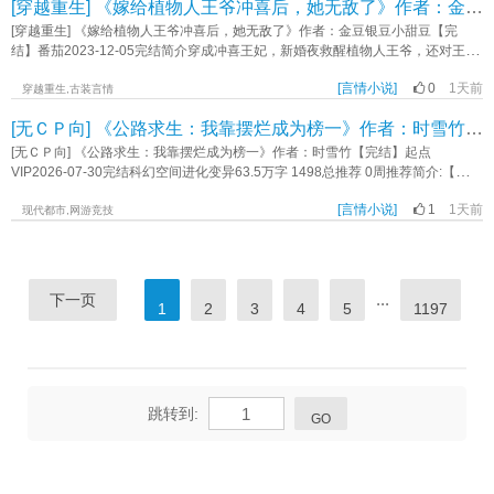
配角李海明何亚文陈春河陈青松王志刚林琴南吴清源宁舒宪一句话简介：疾风劲
[穿越重生] 《嫁给植物人王爷冲喜后，她无敌了》作者：金豆银豆小甜豆【完结】
像。2，女主开篇小，剧情拉扯长，温馨向。3，喜欢的点点收藏哦，男主出场比
他”顾卿臣：“备车，我去边上看着。这小丫头不亲自把这口气用拳头撒出去，怕是
温小楼配角萧延昱赵婉茵顾青荷青霄娘子萧既明一句话简介：物理宅斗你怕了吗
草，嘴甜心狠女主角。立意：如果世界是黑暗的，我便成为火炬。《回到六零当
较晚，介意者慎入。内容标签： 穿越时空 种田文 美食 市井生活 日常 宋穿主角视
几天都不能消停。”顾家是京城的豪门，顾氏集团是全国的经济巨头，而掌管顾氏
[穿越重生] 《嫁给植物人王爷冲喜后，她无敌了》作者：金豆银豆小甜豆【完
立意：冷静对待意外，才能获得成功《说好的宅斗，怎么打起来了？》作者：清
生产队长》作者：洛水伽楠
角祝芙生（三娘）宋鹤安配角祝家众人一句话简介：好好学习，哥哥向上，全家
集团的顾卿臣，相传他冷血无情，不近女色，在商场上向来是铁血手腕，让人闻
结】番茄2023-12-05完结简介穿成冲喜王妃，新婚夜救醒植物人王爷，还对王爷
香大鱿鱼
喜乐立意：爱与生活不可辜负《市井小户女》作者：堂溪客
风丧胆。“卿哥哥，长大我嫁给你好不好？”因为某个小丫头的一句童言。他暗许此
霸王硬上弓！旁人笑她貌丑，她医术超凡治好胎毒，露出艳惊四座的美貌；旁人
生非她不娶。待小丫头十八岁那年，他满心欢喜的去找她可看到的却是她接受了
[言情小说]
0
1天前
骂她无才，她琴棋书画、暗器武功无一不通，狠虐各路渣渣。 就连那高冷王爷也
穿越重生,古装言情
别人的告白。他黯然神伤出了国，等再次归来时……一切都刚刚好谢谢，我的余
逐渐对她动了心。只是此时，他“死去”多年的白月光突然回来了……沈清漪挽唇浅
[无ＣＰ向] 《公路求生：我靠摆烂成为榜一》作者：时雪竹【完结】
生有你。《余生有你臣恋瑶》作者：一念一清尘
笑，“和离吧。”已完结宫斗宅斗医术古代言情穿越空间138.2万字《嫁给植物人王
爷冲喜后，她无敌了》作者：金豆银豆小甜豆
[无ＣＰ向] 《公路求生：我靠摆烂成为榜一》作者：时雪竹【完结】起点
VIP2026-07-30完结科幻空间进化变异63.5万字 1498总推荐 0周推荐简介:【公路
求生+群像+摆烂+锦鲤+搞笑轻松+抽象玩梗】苏娅一睁眼穿越到公路求生游戏
[言情小说]
1
1天前
里，天崩开局一无所有。面对这样的现实，苏娅只用了三秒就接受了，然后决定
现代都市,网游竞技
摆烂！世上无难事，只要肯放弃。结果直接获得【咸鱼】身份，越摆烂越幸运。
无功受禄，坐享其成；不劳而获，一步登天！其他玩家千辛万苦收集材料，她在
晒太阳。天选之子在疯狂跑里程，她在睡觉。副本狂魔下副本乱杀，她在岁月静
好种菜除草。月末一看排行榜。苏娅：“诶，我怎么又是第一啊，真烦人。”标签：
...
下一页
1
2
3
4
5
1197
学生《公路求生：我靠摆烂成为榜一》作者：时雪竹
跳转到:
GO