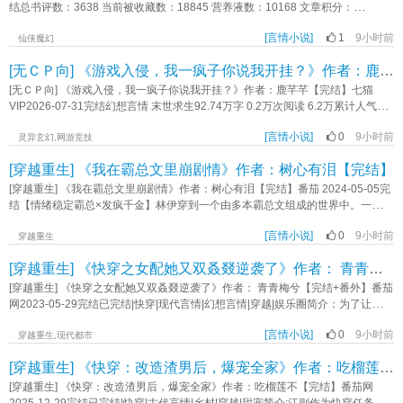
《不是，你是我毒唯啊？》作者：九忌
人，也将揭开很多旧事； 秀水的掌上明珠、甩不掉的烂桃花、苗疆的小蛊
结总书评数：3638 当前被收藏数：18845 营养液数：10168 文章积分：
师、薛定谔的《龙渊古卷》……前缘往事纷至沓来，恢复人身，重回山门，终究
204,790,336【文案】 秦羡穿书了，穿成了书中云山宗里那个灵根被废的大
还是要面对那些不得不面对的历史遗留问题—— 我们为什么不去问问神奇的
[言情小说]
1
9小时前
师姐 原主灵根被废，成为宗门弃子，最后寻了一处偏僻的地方了结了性
仙侠魔幻
狗子呢？他或许有一些，关于江湖的生活意见。 靠谱山门大师兄攻x毒舌阴阳
命 秦羡：好死不如赖活着 就算没了灵根，也得好好活着
[无ＣＰ向] 《游戏入侵，我一疯子你说我开挂？》作者：鹿芊芊【完结】
喜怒无常受 成君x夏舒 低魔微奇幻，有炼体与秘术师之分，本质是个快意
呀 她在穿书前，是一个美食博主，来到这里后，她打算重操旧业，捞起
情仇爱恨交织的武侠故事；部分源于九州设定，自成一系，考据退避，不影响阅
锅铲养活自己 野生的果子可以拿来做果酱，泡果酒，腌肉…… 吸着灵
[无ＣＰ向] 《游戏入侵，我一疯子你说我开挂？》作者：鹿芊芊【完结】七猫
读； 日更。 标签：江湖低魔武侠灵魂转换剧情年上强强秘术师公路文微
气长大的家禽，不论是炖汤还是红烧，都很鲜美 光临秦羡私房菜馆的顾
VIP2026-07-31完结幻想言情 末世求生92.74万字 0.2万次阅读 6.2万累计人气值
奇幻《一只狗的江湖意见》作者：满心如愿
客越来越多 他们有的给钱，有的以物换食物 就是有的食
简介:【0号线·地铁副本公告】“本站唯一规则：禁止尖叫。违规者——抹杀。”林
客…… 秦羡：您的尾巴露出来了啊喂…… 狐妖一族，一向是对人
[言情小说]
0
9小时前
杳醒来时，车厢空荡，广播里重复这句话。她低头，手腕上戴着“分贝计数器”，数
灵异玄幻,网游竞技
类的食物不屑一顾的 打猎吃生肉，树上摘野果 最原始的食材，
值一旦过线，就会死。人类沦为玩家，唯有通关才能存活。失败者，将从现实彻
[穿越重生] 《我在霸总文里崩剧情》作者：树心有泪【完结】
最原始的吃法 直到某一次，狐狸洞里有小妖带回来了半只荷叶鸡 嫩
底消失。林杳本以为，自己只能在这布满邪祟、怪物与疯子的世界中挣扎求生。
滑多汁的鸡肉和菏叶的清香，直接吸引了一整个狐狸洞的小狐狸 小妖：
直到某天，系统警报响彻副本：【检测到钉子户玩家林杳，强行拆除规则墙体，
[穿越重生] 《我在霸总文里崩剧情》作者：树心有泪【完结】番茄 2024-05-05完
有个人类超级会做饭，做出来的食物好香，吃完后，我就顿悟进阶
授予隐藏称号——怪诞拆迁办主任。】林杳：？？？我只是想活，怎么就成了系
结【情绪稳定霸总×发疯千金】林伊穿到一个由多本霸总文组成的世界中。一个打
了…… 秦羡私房菜馆的名声，在妖族内一传十，十传百，族内小妖修炼
统最头疼的拆迁队？《游戏入侵，我一疯子你说我开挂？》作者：鹿芊芊
脸系统说，她的任务是推动剧情获得足够的奖励金才能离开。恶毒女配算什么？
结束后就往私房菜馆跑 狐族妖尊凌樾出关后，本想瞧瞧狐族新生一脉修
[言情小说]
0
9小时前
她就当抽中豪门千金体验卡了。只是剧情为什么总是崩坏啊？“宿主，《陆总的乖
穿越重生
炼如何，结果撞上小妖们化形后，第一时间奔向一个人族女子的私房菜
乖小娇妻》剧情崩坏，你和男配昨天应该发生***的，现在一夜没有情。”“宿主，
馆 去秦羡私房菜馆之前：让本尊瞧瞧，何方妖孽，使出如此歹计，引他
[穿越重生] 《快穿之女配她又双叒叕逆袭了》作者： 青青梅兮【完结+番外】
《百亿总裁的替身情人》剧情崩坏，男女主本该相遇的，现在相遇没遇上。”“宿
狐族稚狐自甘堕落 去秦羡私房菜馆之后：修炼打坐之前，就该吃饱了再
主，《季总，不要再虐了》剧情崩坏，女主被你刺激得要离婚啦。”林伊在这个世
[穿越重生] 《快穿之女配她又双叒叕逆袭了》作者： 青青梅兮【完结+番外】番茄
去，不然哪有那个时间修炼？ 秦羡的私房菜馆生意越来越好，
界里缝缝补补，但剧情却越补越离谱。小娇妻变事业脑了？替身情人掉钱眼里
网2023-05-29完结已完结|快穿|现代言情|幻想言情|穿越|娱乐圈简介：为了让神界
她意外发现，自己那枯萎的灵台，慢慢地冒出了新芽 每当她研制出一道
了？虐文女主变强制爱？林伊崩溃了，“她们都想开了，和我有什么关系啊？”（非
那朵高岭之花神君早日恢复力量，云兮被逼迫进入小世界收集能量。救命，她不
新菜，这颗小芽就会长大一些 它与别的五行灵根不一样，吃的越好，它
女强，不黑原女主，1V1）《我在霸总文里崩剧情》作者：树心有泪
[言情小说]
0
9小时前
过是个小小花妖，哪儿来这么大的实力，可又不得不听从命令，只是……女尊
穿越重生,现代都市
的长的越好，秦羡的功力就越强 秦羡：这就是传闻中的……饭灵
国，她成了权倾朝野的宰相，他是深宫中不受宠的皇子。她成为最年轻的影后，
根？！ 后来，云山宗众人突然发现，曾经被他们视作弃子的秦羡，不仅
[穿越重生] 《快穿：改造渣男后，爆宠全家》作者：吃榴莲不【完结】
他是财大气粗的制片人。她是星际著名的星球主，高冷的军队将军唇角一勾，"这
长出了新的灵根，功力直逼破天镜 云山宗众人纷纷后悔求和 秦
个人，我罩了"……怎么哪儿哪儿都有他，她说她只是来收集能量的，还有人信
[穿越重生] 《快穿：改造渣男后，爆宠全家》作者：吃榴莲不【完结】番茄网
羡：曾经我为云山宗出生入死，却落得一个被师门当弃子的下场，现如今来求我
嘛……《快穿之女配她又双叒叕逆袭了》作者：青青梅兮