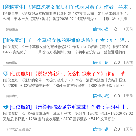
受欢迎，与翡翠守望相助，撑起孟家半壁江山，却遇上情关难过……霜纹傲气，
集生命值就能重新回到现实世界。 现在的资本已经丧心病狂到连植物人都不
[穿越重生] 《穿成炮灰女配后和军代表闪婚了》作者：半木半火【完结+番外】
明雀机灵，花一般的女孩子们，如何在孟家的内宅和京中的风云中生存？何须浅
放过了吗？ 孟挽弱弱地问，【马老师，有劳工合同吗？】 系统，
碧深红色，自是花中第一流。易安居士千年前写出的词，每个女孩子却都要用很
【……】现在的宿主都这么严谨，这么有礼貌吗？ 半个时辰后 孟挽，
[穿越重生] 《穿成炮灰女配后和军代表闪婚了/六零青云路，她只是太想进步了》
长时间，经历无数波折，才能悟透这道理，与自己握手言和。仍然是女孩子们抱
【马老师，去下个世界吧，我赶时间。】 系统，【宿主，叫我小马就
作者：半木半火【完结+番外】番茄2026-07-14完结简介： 【原书名：六零厂
团取暖的故事，是花信宴系列的最后一部，应该也是短时间内最后一次写女子群
好。】 世界一：驸马假死和真爱私奔，她成为被驸马一家吸血的公主。
政生涯，从国营厂到部委】 【现书名：六零青云路，她只是太想进步了】
像了。很高兴自己这本也有所进步，写到后面越来越复杂，但也越来越精彩，人
系统，请宿主找更强的男人打脸驸马。 她阳奉阴违，雇了个更强的男
[言情小说]
1
1天前
【六零年代+无金手指+厂政事业线+从不内耗靠自己猛猛升职女主+男强女更
穿越重生
物都像有了自己的生命一般，算是最强的一本了，谢谢大家的等待，希望大家喜
人。 世界二：女频快穿文必备，她成了被家暴致死的媳妇。 系统，请宿
强】 【女主事业线是主线，高光都是女主的】 【不下乡，不去黑市，不
欢。内容标签： 宫廷侯爵 豪门世家 宅斗 群像主角视角翡翠霍怀恩配角柳无忧孟
[仙侠魔幻] 《 一个草根女修的艰难修炼路》作者：红尘轻舞【完结】
主用“一见钟情”卡攻略富二代医生对付家暴男。 她另辟蹊径，和天道签定对赌
倒贴，不吃亏，不娇妻，不当老妈子】 夏宝珠穿书了，还是种马年代文中下
妙常霜纹萧承泽其它：宅斗，女性友谊，言情，亲情一句话简介：孟家的女孩子
协议。 世界三：她是皇后，皇帝想杀她满门。 系统，请宿主用“互换灵
场凄惨的炮灰女配。 书中，和她沾边的家人都被归为了反派npc，他们天生恶
[仙侠魔幻] 《 一个草根女修的艰难修炼路》作者：红尘轻舞【完结】番茄2026-
们抱团生存的故事立意：何须浅碧深红色，自是花中第一流《何须浅碧深红色》
魂”卡和皇帝互换灵魂，携手共度危机。 她用“互换灵魂”卡时顺便喝下毒酒。
毒，霉运缠身，赶尽杀绝，沦为推动剧情发展的工具人。 夏宝珠看着根正苗
04-27完结简介： 萧晗万万没想到，她一个初中都没毕业，普普通通的打工
作者：明月倾
这多危机，就不劳先帝费心了。 【宿主，天道不让这么整啊。】 【让它
红端着五个铁饭碗的家人：“......” 这和书里差别也忒大了。 为了恢复喝茶
妹，竟然也有穿越的一天。 穿越就穿越吧，可她一没空间系统，二没可用的
别哔哔，不然粑粑糊它脸上。】 备注： 1.一切为剧情服务 2.无雌竞
看报的悠闲生活，她卷自己，卷同僚，卷领导，一不小心走上了步步高升的青云
[言情小说]
0
1天前
金手指，完全没有任何的穿越福利和礼包。 没有就没有吧，可别人都是魂
仙侠魔幻
《都快穿了，我还讨好男人？》作者：树心有泪
路。 阅读指南： ①女主不爱管闲事，她顺眼的会帮，不顺眼的旁观，包
穿，一过去就能融入进当地社会，她却偏偏是身穿，语言不通，文字不识，这叫
[仙侠魔幻] 《说好的宅斗，怎么打起来了？》作者：清香大鱿鱼【完结】
括家人！包括家人！包括家人！ ②夫妻俩都不爱吃亏！活人感强！都是事业
她怎么活？ 好不容易生存下来了，又发现自己竟然有灵根，可以修炼。
脑！是彼此最好的饭搭子。 ③不是爽文！奇葩会解决，但不是下一秒！尤其
为了以后不会再有凡人的病痛折磨，为了修士才可以品尝的美食，为了可以不嫁
[仙侠魔幻] 《说好的宅斗，怎么打起来了？》作者：清香大鱿鱼【完结】晋江
工作中遇到的奇葩。 ④穿书，但原书和原书男主都是背景板，出场次数一只
人就能正常的生活下去，她踏上了修炼之路。 只是，她一个年龄大，资质
VIP2026-08-02完结总书评数：1854 当前被收藏数：6802 营养液数：5934 文章
手数得过来。 ⑤有CP但篇幅有限！集中在前期！女主只追随自己的意
差，没有家族和宗门庇佑的散修，注定得为了生活奔波劳碌，艰难修炼。
积分：155,039,424【文案】她需要进入一个古代宅斗世界，她的身份是大家族
志。 ⑥前期家庭、事业、感情并进，中期后期纯搞事业。 ⑦请别代入现
【无CP，非爽文，主角前期升级艰难，不喜欢这类型的书友请勿进去。】后期不
[言情小说]
0
1天前
的庶女，她的任务是从打脸嫡姐继母开始，一路披荆斩棘宅斗走向成功。她自信
仙侠魔幻
实！架空架空架空！ ⑧不是结婚就要生娃，喜欢看养崽文请绕道！居然有人
走寻常路，有点小爽。《一个草根女修的艰难修炼路》作者：红尘轻舞
满满，自己精挑细选的小白花外貌配上努力研习的茶艺，以及提前恶补过的琴棋
因为女主不生娃打两星差评，我找谁说理啊。《六零青云路，她只是太想进步
[仙侠魔幻] 《污染物搞农场养毛茸茸》作者：祸阿斗【完结】
书画、刺绣女红，再加上系统提前下载的《女诫》、《列女传》等古代妇德典
了》作者：半木半火
籍，她必然能站到内宅之巅，迅速通关。她选择了顾绵绵这个名字，一听就是一
[仙侠魔幻] 《污染物搞农场养毛茸茸》作者：祸阿斗【完结】晋江VIP2026-08-02
朵盛开的白莲花。然而——顾绵绵刚进入任务世界第一天，参加第一次宴会之
完结总书评数：1260 当前被收藏数：3707 营养液数：5419 文章积分：
时，就看到两位贵族**一言不合，在宴会主人主持下进行才艺比拼。刚刚红着脸
102,753,728【文案】盛宁穿越废土世界，开局暴击，原主已经被渣男堂妹害成
小声说自己擅长刺绣的柔弱女郎，此时指尖轻弹，绣花针如暴雨般刺向对面。裙
[言情小说]
0
1天前
了污染物。好在绑定一个自然系统，只要种田，就能继续当人。她决定去基地外
灵异玄幻,仙侠魔幻
长曳地，姿态翩迁的太守之女冷哼一声，耳环轻晃，单手将古筝竖起，双手一
承包农场。后来盛宁养了一株黄豆苗，只要浇水晒太阳就能源源不断转化出优质