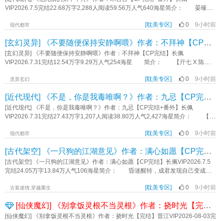
下山崖九死一生，看见虞迟毫不留情地走向纪宁时，他才终于明白虞迟的沉默
VIP2026.7.5完结22.68万字2,288人阅读59.56万人气640海星简介： 晏臻x舒
里，答案究竟是什么。 他哑声道：“虞迟，如果我活着回来，我也要你领教一
钰 舒钰命不好，出生时克死了亲爹，亲娘也不爱他，把他当成血包使劲从他
下我的手段。” 虞迟静静地看着他，眼睫轻颤。 “受教。” *1v1/he/双
[耽美专区]
0
9小时前
身上吸血。 在舒钰确诊抑郁那天晚上，和他恋爱六年的男朋友晏臻提出分
现代都市
视角 *对抗路小情侣，豪门恩怨，狗血泼天 *本质是一篇非常狗血俗套你
手。 舒钰愣了几秒，随即点头同意。 分开两周后，传来了晏臻在订婚路
[玄幻灵异] 《不要随便保持安静啊喂》作者：不拜神【CP完结】
爱我我爱你但各怀鬼胎双向粗箭头因为各种误会互猜心思相爱相杀的二人转
上出车祸死掉的新闻。当舒钰得知消息打车跑过去的时候，晏臻的尸体烧的没有
标签：强强豪门商战狗血相爱相杀恨海情天荤素均衡双初恋《仿玉》作者：虞渊
了。 舒钰崩溃想要跟着晏臻一起死的时候，曾经强制伤害过他三个月的宋逢
[玄幻灵异] 《不要随便保持安静啊喂》作者：不拜神【CP完结】长佩
救了他。 虽然没死成，但舒钰因为晏臻的死亡出现了更严重的心理疾病，退
VIP2026.7.31完结12.54万字9.29万人气254海星 简介： 【亓七 X 陈不
行，认知也不清晰，并且频繁出现幻觉。 宋逢却硬要拉着拽着让他活下
怕】 嗷嗷娇鬼怪 X 胆小善变人类类 从现在开始，我将会一直制造出声
去。 — 第十个月，晏臻回来了。 可舒钰坚信他死掉了，只当他是幻
[耽美专区]
0
9小时前
音！ 高考之后，我本以为迎来了人生之中最轻松的三个月。 不料，一次
灵异玄幻
觉，也不愿意同他亲近，甚至他开始惧怕晏臻，把宋逢当成了自己的救命稻草与
误闯误古宅，让我卷入了一个全新的世界。 从小戴的护身镜变成了催命符，
[近代现代] 《不是，你是我毒唯啊？》作者：九忌【CP完结+番外】
共生体。 — “爱是有人用死来证明，有人用疯来记住。” *控控勿看。
各路鬼怪纠缠，每当世界保持安静的时候，我还会被拖入鬼怪的世界。 为了
禁拆、逆CP。攻没有实质性的错误，但有追妻情节。大狗血。病弱受。 完
解救自己，我不得不为那个懒懒的家伙打工！ 标签：民俗志怪第一人称主受
[近代现代] 《不是，你是我毒唯啊？》作者：九忌【CP完结+番外】长佩
结：CP2059019 写得不好，致歉，免费 标签：狗血酸涩HE虐恋架空精
忽悠猫和呆呆狗小甜文直男没事啊七是美1HE《不要随便保持安静啊喂》作者：
VIP2026.7.31完结27.43万字1,207人阅读38.80万人气2,427海星简介： 【林
神病受免费通通精神病《他死后的第十个月》作者：禾言言
不拜神
祺鹦】X【陆舟】 【当红乐队主唱遇见了他的面瘫小毒唯】 【一见钟情】
[耽美专区]
0
9小时前
【追妻】【甜宠】【百灵鸟与小磕巴】 好消息，一见钟情的台球教练是我的
现代都市
粉丝。 坏消息，他是我毒唯，还是铁直铁直的那种。 见到陆舟的第一
[古代架空] 《一只狗的江湖意见》作者：满心如愿【CP完结】
眼，林祺鹦就觉得自己沦陷了。 这个世界上竟然会有如此对他胃口的存
在！ 一定要追到他，要想办法把他泡到手！ 可为什么，如论他怎么像他
[古代架空] 《一只狗的江湖意见》作者：满心如愿【CP完结】长佩VIP2026.7.5
示好，他都是一副极其冷淡的样子啊！ QAQ难道他讨厌我？！ ——补药
完结24.05万字13.84万人气106海星简介： 昏迷醒转，成君发现自己变成了
哇！ 另一边。 陆舟（面无表情版）思考：他好帅他好帅他好帅不愧是我
一只小狗。 在解决这个要命的问题之前，他得解决另一个更要命的问
推我这辈子都不洗手了我要再买三十张他的专辑哦哦定制的周边尾款也要付了不
[耽美专区]
0
9小时前
题： 屠夫之刀，悬于头顶了！ 剑宗九岳山的大师兄成君为证清白跳崖明
古装迷情,穿越重生
知道能不能跟他要一个内场的门票不行我要守住我推的事业和口碑不能让他跟粉
志，魂魄阴差阳错间寄身于狗，被落魄术师夏舒救下，免去了被宰割的命
[仙侠魔幻] 《别拿饭灵根不当灵根》作者：挠时光【完结】
丝私联什么有人黑我男神你知道他有多努力吗看我怎么切我的16个大小号把号给
运； 他以为自己的过去已经很惨了，没想到还有比他更惨的，夏舒的出身不
炸成灰…… 新坑感谢收藏！（笔芯） 标签：甜宠HE一见钟情直掰弯追妻
比他差，怎么也混成这步田地？ 一人一狗由大陆南方一路北游，遇到很多故
[仙侠魔幻] 《别拿饭灵根不当灵根》作者：挠时光【完结】晋江VIP2026-08-03完