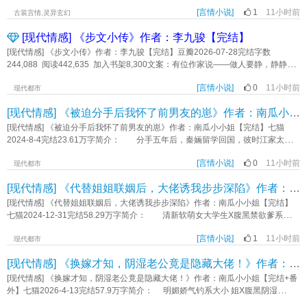
她莫米米好不容易找到一份工作，怎么老板竟然是学校里的冤家高晟？唉!受气的
上了修仙之路。 灵根资质不好算什么，咱有过人的画符和阵法天赋啊，画符卖了
文 一句话简介：成为嫂子之后的第一件事就是忘本 立意：爱是生活的解
日子到了。《冤家路窄爱上你》作者：红尘轻舞
[言情小说]
1
11小时前
赚灵石，炼制阵盘卖了赚灵石，有了灵石，还愁不能快速提升修为吗？ 至于青璇
古装言情,灵异玄幻
药《绑定嫂子系统出道后》作者：吞没
大陆已经上万年没人飞升了，天机被遮蔽了？那咱就将这天捅破好了！【凡人
[现代情感] 《步文小传》作者：李九骏【完结】
流，无系统，无空间】（本文已经确定无cp.）《破天女仙》作者：红尘轻舞
[现代情感] 《步文小传》作者：李九骏【完结】豆瓣2026-07-28完结字数
244,088 阅读442,635 加入书架8,300文案：有位作家说——做人要静，静静地
来，静静地去，静静努力，静静收获，切忌喧哗。高步文就是这样她是个淑女也
[言情小说]
0
11小时前
是个美人她遇上了谢约——这个人没有优点只有特点他的特点是有钱以及战斗力
现代都市
很强，包括追女人的时候但其实，这只是个美人的故事又名——《美人传》《步
[现代情感] 《被迫分手后我怀了前男友的崽》作者：南瓜小小姐【完结】
文小传》作者：李九骏
[现代情感] 《被迫分手后我怀了前男友的崽》作者：南瓜小小姐【完结】七猫
2024-8-4完结23.61万字简介： 分手五年后，秦婳留学回国，彼时江家太子
爷已经订婚。 两人第一次在电梯重逢，太子爷看着她跟另外一个男人亲热的
[言情小说]
0
11小时前
站在一起，说了一句“恶心”。 后来太子爷伤心买醉，昏暗的走廊上，恶狠狠地
现代都市
将秦婳抵在墙壁上，“跟我结婚，之前的事一笔勾销！” 秦婳摇头拒绝，“我女
[现代情感] 《代替姐姐联姻后，大佬诱我步步深陷》作者：南瓜小小姐【完结】
儿都会打酱油了。” 江家太子爷疯了，在机场拦截住抱着小粉团准备再次逃走
的秦婳，低声哽咽，“别走，不就是他的孩子吗，我要还不行？” 标签：破镜重
[现代情感] 《代替姐姐联姻后，大佬诱我步步深陷》作者：南瓜小小姐【完结】
圆 HE 1V1 虐恋 甜宠 豪门总裁 都市 现代言情《被迫分手后我怀了前男友的崽》
七猫2024-12-31完结58.29万字简介： 清新软萌女大学生X腹黑禁欲爹系大
作者：南瓜小小姐
佬 全世界都以为苏绵绵跟唐云峥是一对。 直到唐云峥把代表“此生挚爱”的
[言情小说]
1
11小时前
手链带在另一个女孩手上。 有替苏绵绵打抱不平的人问他，“这么多年，把苏
现代都市
绵绵当什么。” 唐云峥嘴角微勾，漫不经心扯起一抹笑， “当我的小青梅
[现代情感] 《换嫁才知，阴湿老公竟是隐藏大佬！》作者：南瓜小小姐【完结+番外】
呗，不然还能是什么。” 后来，苏绵绵闪婚，代替姐姐嫁给商圈大佬，唐云峥
急了，“绵绵，能不能回头，我现在才明白爱的人一直是你。” 禁欲大佬搂着苏
[现代情感] 《换嫁才知，阴湿老公竟是隐藏大佬！》作者：南瓜小小姐【完结+番
绵绵的腰眉眼冷厉，“机会只有一次，你已经错过了。” 转身，把苏绵绵揉进怀
外】七猫2026-4-13完结57.9万字简介： 明媚娇气钓系大小 姐X腹黑阴湿
里，声音低沉宠溺，“宝宝，我已经等了你十年，不允许你再回头。” ​ 书籍
daddy 竹马未婚夫沈嘉年最近爱上了办公室养成，屡次争吵无果后，许知愿