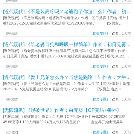
感。 某天在单位他瞅见了一只奶牛猫，四只脚白得像穿手套，屁股根还美得
了拯救这位长在自己审美点上的美强惨反派白月光，程澈决定：茶他！攻略他！
[耽美专区]
0
1天前
钟情。 心中的爱意就像是无边无尽的燎原之火，恶劣因子让他控制不住自己
现代都市
很，长着一个爱心花纹。 最主要的是，这猫还不怕他！ 屈政彧就想养，
守护他！ 影帝级绿茶演技，只对沈含亭一人释放：装乖、卖萌、星星眼，偶
想要去把对方占为己有。 纪寻看着频频出现在自己跟前的男生，是他追求者
一路尾随此猫，遗憾发现有主。然后主人出来了，人靓条顺一小帅哥，一见钟情
[近代现代] 《不是装高冷吗？老婆跑了你追什么》作者：初日见雾【完结+番外】
尔“不经意”贴贴。 内心OS弹幕刷屏，吐槽力MAX，花痴力更MAX！ 沈含
的哥哥。 对方每次不经意的举动都让的他眼眸微暗。 纪寻不知道陆屿究
来得就是这么理所当然，当即就打算连猫带人一起养。 屈家这一家人，有钱
亭起初觉得这小糊咖挺好，后来又觉得他茶里茶气，最后……杯绿茶，他怎么就
竟是喜欢他，还是报复同父异母的弟弟。 就在他想要告白之际，那人却消失
[近代现代] 《不是装高冷吗？老婆跑了你追什么》作者：初日见雾【完结+番外】
有权富得流油。但爹糙妈狠姐铁T，一家子猫嫌狗憎，搁一起凑不出来半个软乎
戒不掉了？ 沈含亭：“谢谢你来到这个世界。”《影帝穿书：我靠绿茶拯救反派
了。 * 五年后，两人再次相遇。 陆屿淡定地说，“大家成年人，这种
番茄2025-12-16完结双男主暗恋双洁现代1v120.0万字简介： [双男主
的。 所以屈爹在看见老单身狗儿子，带回来了个一点也不软乎的十八岁小大
大佬》作者：音子津
事情都是你情我愿，希望日后永不相见。” 本以为当初那被他勾搭的男生会识
+1v1+双A+双向暗恋+年上+小甜文] 混世大魔王Alpha受X以退为进引导型
男生时，老脸拉得比驴脸还长。没多久知道了江亦一的身份，屈爹搓搓手，笑得
趣，没想到——— 对方却频繁制造机会出现在他的跟前。 甚至在陆屿想
[耽美专区]
0
1天前
Alpha攻 · 季野暗恋傅景川许久，生日当晚做了件大胆的事。 ——在
现代都市
面露牙花：“哎呀，是猫啊，你说你这事儿闹的，你早说啊！来给爸带出去溜溜
要逃离的时候，将人按在墙上，桎梏于怀中，一字一顿地说： “我没说我们之
对方易感期期间趁虚而入。 事后怕被拒绝便退回原位当做无事发生。
去！” 【食用指南】 1. 成分复杂爹系&奶牛猫帅萌(偶尔有点小神经) 2.
[近代现代] 《给老婆当狗和呼吸一样简单》作者：初日见雾【完结+番外】
间的关系可以结束。” “招惹我后想全身而退？” “不可能。”《怎么办？急！
· 傅景川捡了个小孩养在身边。 两人情同手足，相依为命。 原以为兄
年龄差10，小猫高中毕业刚成年，后面会继续上学 3. 架空世界观，请不要深
抛弃的小狗找上门了》作者：初日见雾
弟关系会继续维持，怎料在他易感期当日发生一场变故。 · 两人默契不提
[近代现代] 《给老婆当狗和呼吸一样简单/不是疯批吗？怎么跪下求亲亲》作者：
究职业和案件 4. 非纯爽文，可能有点慢热！ 5. 请不要当纪实文学考
及那晚发生过的事，却在对方一言一行中找出感情越界的证据，试图用各种方式
初日见雾【完结+番外】番茄2025-03-30完结双男主破镜重圆双洁现代1v122.2万
究 内容标签： 情有独钟 甜文 成长 萌宠 治愈 日常 主角：江亦一，屈政彧
来试探彼此的态度。 暧昧丛生，就差一层窗户纸，季野不小心偷听见傅景川
字简介： 嘴硬偏执攻*清醒沉沦受 【双男主+1v1＋双洁＋破镜重圆＋疯批
(yù) 一句话简介：人，你好，小猫在努力赚钱。 立意：救助猫猫狗狗，
和别人聊天的内容： “——他还小，不太适合。” 紧接着又得知对方要结婚
[耽美专区]
0
1天前
+酸甜】 陆嘉言跟了裴知闻十几年。 小时候陪玩、陪读，长大后成金丝
现代都市
人人有责！2026.08.05全文软校━━肉肉；《猫猫也要养家糊口》作者：清柏
的“假消息”。 季野二话不说飞向国外。 在国外度假期间时不时给傅景川发
雀。 两人关系密不可分却从来没人提及谈恋爱。 后因一场误会让陆嘉言
[近代现代] 《爱上兄弟怎么办？当然是跑咯！》作者：大牛宝【完结+番外】
微信**挑衅。 “哥，你好好结婚，我一个人过得很好。” “你说得对，适合
心灰意冷，选择离开裴知闻，藏在对方找不到的小城市。 怎料—— 在逃
我的人真的特别多。” “现在我已经不是小孩子，准备给别的Alpha当宝
走的第三年还是被裴知闻抓到了。 原以为会被裴知闻强制性带回去，谁知对
[近代现代] 《爱上兄弟怎么办？当然是跑咯！》作者：大牛宝【完结+番外】番茄
宝。” 手机一丢，扭头投奔刚认识的帅哥。 结果——— 傅景川揪着他
方不按照套路出牌，搬住进他仅有三十平米的出租屋。 * 裴知闻从小被人
2025-04-15完结双男主暗恋HE双洁现代17.2万字简介： 【双男主 暗恋 HE 双
的后衣领语气平静问： “你要当谁的宝宝？”《不是装高冷吗？老婆跑了你追什
在背地里喊“疯子”，家里的人不敢与他走得太近。 后来有人向他发出求救的讯
洁 现代】 秦沅京在自己二十五岁生日这天跑了，准确地说是逃了。 逃得
么》作者：初日见雾
号。 起初本是想养在身边当个宠物，谁知掌控与占有欲如同藤蔓疯长，感情
[耽美专区]
0
1天前
猝不及防、逃得杳无音讯。 因为他突然察出了自己原来一直对李崇戈揣着不
现代都市
在相处中变了个味道。 * 重逢时，裴知闻扼住陆嘉言的下巴：“你永远都
一样的心思。 那是他最好的兄弟，他不该也不可以。 可躲了两年，他还
[无限流派] 《观破世界》作者：白无昼【CP完结+番外】
学不乖。” 后来，陆嘉言居高临下对红着眼快碎掉的裴知闻说： “学不乖的
是回来了，因为漫长的距离不仅没有消磨掉他的妄念，反而横生出抓心挠肺的彻
是你。” “给你的机会不会用，那么一切按照我的来。” * 后来，陆嘉言
骨思念。 他想，回来看看也好，亲眼看着李崇戈结婚生子，看他白首偕老，
[无限流派] 《观破世界》作者：白无昼【CP完结+番外】长佩2026-07-29完结
才知道。 不可一世且倨傲的裴知闻是来认错、学谈恋爱的。 只不过，嘴
这份不合时宜又见不得光的执念才能真正放下。 可他忘了，李崇戈这个人，
45.88万字1,139人阅读30.74万人气176海星简介： 当世界开始出现异常，破
巴比较硬。 * 阅读指南： 1、攻裴受陆。 2、攻脑子有问题，偏病
从来不是别人可以随便招惹的。 李崇戈：好消息，老婆开窍了，坏消息，老
题者出现了。 一开始，只是一个村子集体被诊断出癔症，所有人都大叫着“规
娇；受平静疯感不明显。 3、有误会，轻微狗血。 4、披着强制实则恋爱
婆自己把自己吓跑了。 双洁+双向暗恋+极限拉扯+大钓特钓+HE《爱上兄弟
[耽美专区]
0
1天前
则”与角色；后来，越来越多的地方被规则降临——只有扮演好属于你的角色，完
灵异玄幻