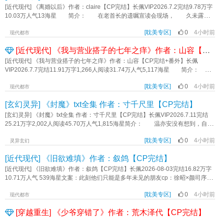
子， 拒绝不了对被扫地出门的他说的那句“这就是你的家”， 更拒绝不了做
[近代现代] 《离婚以后》作者：claire【CP完结】长佩VIP2026.7.2完结9.78万字
这一切的、消失了近十年的、他的初恋。 为了把许昀朗留在身边，易杭昧着
10.03万人气13海星 简介： 在老首长的遗嘱宣读会现场， 久未露面
良心哄骗他和自己协议结婚。 又因为心虚和怕把人逼走，易杭给自己列了个
的“叛国罪人”之子庄萩言， 遇到了已重权在握的前夫陆宸。 - ABO，
禁止越界的清单： 只能睡客房 不能有亲密接触 不能干涉许昀朗的个
[耽美专区]
0
4小时前
年上，HE 标签：破镜重圆剧情HE《离婚以后》作者：claire
现代都市
人感情 …… 当易杭窃喜自己很好地维持了体面时，许昀朗默默叹
[近代现代] 《我与营业搭子的七年之痒》作者：山容【CP完结+番外】
气： 我们不是结婚了吗？ 为什么他不跟我睡？ 为什么不能抱也不能
亲？ 为什么他从来不会为我吃醋？ …… 他到底怎样才能爱我？
[近代现代] 《我与营业搭子的七年之痒》作者：山容【CP完结+番外】长佩
下一本：CP2123673 傲慢嘴硬的娱乐公司高管X假温顺真心机的漂亮明
VIP2026.7.7完结11.91万字1,266人阅读31.74万人气5,117海星 简介：
星 标签：HE破镜重圆年上双向暗恋《靠港预兆》作者：藜麦鸮
从练习生到成团出道，我与搭子已认识七年。 CP粉觉得我们已经是金婚，没
[耽美专区]
0
4小时前
想到搭子竟然偷偷摸摸想离婚。 危！搭子你能不能有点事业心！ 俗话说
现代都市
得好，男团不麦麸，不如回家种红薯。你对得起我们的万字解析，郫县800层楼
[玄幻灵异] 《封魔》txt全集 作者：寸千尺里【CP完结】
时间线，某博同人文接龙24小时，视频网站上的《真相是真》吗？！ 回答
我！啊？！回答我！ 为了我们的事业，给我好好麦啊！ 阅读请注
[玄幻灵异] 《封魔》txt全集 作者：寸千尺里【CP完结】长佩VIP2026.7.11完结
意： 1.我流娱乐圈，我流背景，无原型，不要提任何三次。 2.短篇大纲搞
25.21万字2,002人阅读45.70万人气1,815海星简介： 温亦安没有想到，自己
笑小萌文。 3.第一人称。 4.请多多支持我吧！ 标签：娱乐圈搞笑第一
舍命封印了冥渊后，还能再活一次。 从惊才艳艳的天下第一剑修，重生成合
人称男团文字《我与营业搭子的七年之痒》作者：山容
[耽美专区]
0
4小时前
欢宗弟子，还得按时完成双修任务。 而曾经的好友同门，乃至死敌，似乎都
灵异玄幻
对他起了别的心思。 温亦安表示：熟人勿扰，这是底线。 偏一个熟悉到
[近代现代] 《旧欲难填》作者：叙鸽【CP完结】
不能再熟悉的人，一次次突破他的底线。 望着昔日师弟猩红的双瞳和满身煞
气，温亦安痛心疾首：“你、你……” 谢长明神情乖觉，手上却用力一把将人按
[近代现代] 《旧欲难填》作者：叙鸽【CP完结】长佩2026-08-03完结16.82万字
上墙壁：“你答应过师尊要照顾好我。” …… 为了天下安宁，和师尊飞升前
10.71万人气 539海星文案：此刻他们只能是多年未见的朋友cp：徐昭×颜司序温
的嘱托，温亦安选择以身为印，神魂为契，永生永世封印此魔。 谢长明餍足
柔隐忍vs天然冷脸得知母亲离婚的真相后，颜司序毅然决定与母亲搬离江城。他
一笑：“此等封印，我很受用。” 【阅读指南】 心怀苍生病弱受×装惨卖乖
[耽美专区]
0
4小时前
消失得洒脱。不告而别，是他为少年的心动亲手画下的句号。毕竟告别是要期待
现代都市
疯批攻 受轻微万人迷属性，三男修罗场，正攻是师弟。 标签：强强双向
再见的，他做好了再也见不到徐昭的准备。十年后，他抬眸看向站在面前的人，
[穿越重生] 《少爷穿错了》作者：荒木泽代【CP完结】
暗恋年下美强惨病弱受HE修罗场修仙仙侠《封魔》作者：寸千尺里
内心的无措战胜了重逢的喜悦。要问颜司序怎么看待十年前自己与徐昭的关系，