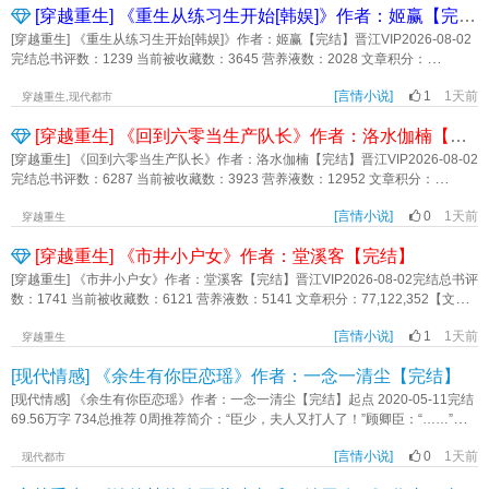
[穿越重生] 《重生从练习生开始[韩娱]》作者：姬赢【完结】
舞，琴弦如水流般于空中舞动，将暗器全部击飞。边上助兴的舞姬展开绢伞，凌
农肥，结出的怪力黄豆，普通人吃了秒变大力士。但它其实是污染物。盛宁又养
空飞起，裙裾如花般飘散。——这个本应是普通架空古代的世界，在十八年前遇
了一只母鸡，天天打鸣，逮着农场里的异变虫子咔咔炫，所过之地寸虫不留，产
[穿越重生] 《重生从练习生开始[韩娱]》作者：姬赢【完结】晋江VIP2026-08-02
到妖邪入侵，为了生存，这个世界与土著人类一起为了自救，自主升级。顾绵绵
下的鸡蛋能促进人体再发育，觉醒异能。但它也是污染物。盛宁还养了一株金银
完结总书评数：1239 当前被收藏数：3645 营养液数：2028 文章积分：
看着眼前的石巨人：穿进去的世界偷偷进化了怎么办？系统还在瑟瑟发抖地发布
花，泡的茶能增强视力，秒变鹰眼；一株枸杞苗，枸杞子能补充肾上激素，累了
88,556,568【文案】乔柒在首都开了几乔知予前世家境贫寒，辍学打工时，凭一
任务：【一鸣惊人，请在宴会中打脸嫡姐，获得郡主的赏识。】将近八尺的嫡姐
来一颗，秒恢复巅峰状态还不伤身……后来它、它、它们都变成了污染物。盛
[言情小说]
1
1天前
张神颜被星探带去韩国。不到一年，她空降女团门面，却因唱跳废柴被全网群
穿越重生,现代都市
低头看向顾绵绵：弱不禁风，你是哪来的小废物！【奋楫争先，请与继母争夺掌
宁：累了，该咋滴咋滴吧。对了，她农场内还有一只灰色狸花猫，同样是污染
嘲，最终团糊，一生潦倒落幕。一觉醒来，她重生回到签约当天，绑定了时间流
家之权。】继母一惊，利爪嵌入八仙桌：细胳膊细腿，你又能办什么事？【轻扫
[穿越重生] 《回到六零当生产队长》作者：洛水伽楠【完结】
物，不过那不是盛宁养的。猫大王在外打江山，偶尔回来投喂一下养的小小奴
速练习室——外界一天，练习室一年！仍然是光速出道的绝色门面，但是，这一
蛾眉，妆点玉容，请努力获得三名以上郎君的青睐。】傅粉施朱的世家公子叹
仆，猫大王一天的疲惫都没有了。*盛宁抵押房子，响应基地开荒计划离开安全区
次，她在无人看见的地方拼了命的练。舞担、主唱、作曲全能，从韩娱一路杀成
[穿越重生] 《回到六零当生产队长》作者：洛水伽楠【完结】晋江VIP2026-08-02
道：我知女郎对我一见倾心，但女郎既不魁伟，也不骁勇，如何称得上是贵女？
时，没人看好，都觉得她肯定呆不住，会灰溜溜回来。后来，所有人都看到盛宁
顶流。阅读提示：1.主女主事业线，前期韩娱，后期内娱。2.原创角色，女团时期
完结总书评数：6287 当前被收藏数：3923 营养液数：12952 文章积分：
对着这群超人，不知如何宅斗的顾绵绵直接破防，精神崩溃。直到她发现，打
的农场不断扩大，数不清的大米小麦堆满仓库，遍地瓜果蔬菜又大又好吃，污染
不恋爱。3.借用韩娱背景，少许私设。内容标签： 时代奇缘 娱乐圈 重生 系统 爽
223,486,560【文案】陈劲草16岁时苏醒前世记忆，她穿越到60年代，正准备跟
脸，可以是殴打的打，宅斗，可以是搏斗的斗，勾心斗角？不存在的，直接短兵
值更是达到了惊人的零。而某些特殊产品更是有钱都买不到，只随盛宁心意偶尔
文主角视角乔知予苏允硕其它：韩娱、女团、娱乐圈一句话简介：从韩国练习生
[言情小说]
0
1天前
小伙伴一起下乡。陈劲草：农村是个广阔天地，也能有所作为。做为一株野草，
穿越重生
相接。从此顾绵绵放飞自我，在抽象的路上越走越快乐。任务1、获得家族的认
放出，无论贫富全都老实排队求购。基地争相跟她合作，向她请教农场种植的秘
到内娱顶流立意：奋斗不息《重生从练习生开始[韩娱]》作者：姬赢
到哪儿都要活得好。她从知青队长开始一步步升到生产队长，为知青谋福利，带
可。顾绵绵：原来把不靠谱的爹抽一顿就行？早说啊。任务2、带着闺中密友去郊
诀，人们尊敬的称她为末世第一净化师。已经成为这个世上最大污染源的盛宁疲
[穿越重生] 《市井小户女》作者：堂溪客【完结】
领乡亲们悄悄脱贫致富。人们提起陈劲草，个个都夸好，人如其名，她就是疾风
外踏青赏花。顾绵绵：为什么“密友”被绑着你别问，为什么“花”能用藤条抽人你也
惫微笑：你们高兴就好。内容标签： 种田文 异能 末世 爽文 经营 废土主角视角盛
中的一株劲草。她让乡亲吃得更饱，让知青过得更好。温馨提示：看文先看排
[穿越重生] 《市井小户女》作者：堂溪客【完结】晋江VIP2026-08-02完结总书评
别问。任务3、扶危济困，获得名声。顾绵绵：什么，恶名也行？其实我不是故意
宁谢远航一句话简介：污染物搞农场，当最大领主立意：就算身处黑暗，也永远
雷，避免被雷，互相筛选，双向奔赴。一、姐弟恋，女大男8岁，女主在男主之前
数：1741 当前被收藏数：6121 营养液数：5141 文章积分：77,122,352【文
的。任务4、开办宴会，让客人宾至如归。顾绵绵：客人陷入危险被我拯救，给个
相信光明《污染物搞农场养毛茸茸》作者：祸阿斗
有段感情。男主最后出现，介意的勿入，雷点多的慎入。 极品反派不分男
案】祝芙生穿越了，不是高门显贵，也不是丫鬟奴仆，而是市井小户人家祝家二
好评是应该的。至于客人为什么在我办的宴会里陷入危险？这不重要。任务5、庄
女，一切人物均为剧情服务，人物三观不代表作者三观。 谢绝写作指导，包括
[言情小说]
1
1天前
房的小女儿——年仅七岁的祝三娘。翁翁是秀才，大半辈子的老秀才。爹爹是童
穿越重生
园经略，提升家族资产。顾绵绵：没庄园怎么办？那就把城外圈起来。还要赚
但不限于剧情和用词。排雷是为了防止介意的人误入，不是让雷的人试雷。互相
生，半辈子的中年童生。家中不甚富裕，但也算不上贫穷，一大家子挤在文州府
钱？简单，那我收个过路费不就行了。在顾绵绵用骚操作推平主线时，系统又甩
[现代情感] 《余生有你臣恋瑶》作者：一念一清尘【完结】
尊重，互道珍重。二、种田基建剧情流，剧情舒缓平静，节奏慢。三、女主独立
的一个小院子里，过得倒是热闹的紧。清早，外头天还没有亮，婆婆杨铁娘的大
出任务：请攻略优质男性。顾绵绵：这个攻略，可以是攻击的攻吗？某优质男
但不孤立，道德三观比较灵活，有野心有心计，先利己顺便利人。配角各有各的
嗓门就打窗外飘进来了。芙生打着哈欠披上干净的衫子，不用睁眼便摸去了同胞
[现代情感] 《余生有你臣恋瑶》作者：一念一清尘【完结】起点 2020-05-11完结
性：可以，但你可以只攻击我一个吗？cp：爱装模作样的嚣张女主x爱撒娇的缺德
考量算计，全文无完美人物。四、晋江好文千千万，不喜你就换；看到雷点你就
哥哥祝筠生的房中，两巴掌将人打醒，瞧着人捧上书了，这才厨房舀水，开始净
69.56万字 734总推荐 0周推荐简介：“臣少，夫人又打人了！”顾卿臣：“……”总
男主阅读提示：1、给女主用这个名字是为了玩反差；2、女主勉强算好人，只是
退，千万别辱追；网络戾气重，大家多宽容。希望世界和平，希望文下不要有战
牙洗脸。穿到古代，非她所愿，年仅七岁，做不了太多。小户之家，眼瞅着后劲
有一天把她关起来，让她再胡闹！说了多少次，打架有危险！“臣少，夫人为了救
性格有一定缺陷，容易随心所欲，且这个世界由于特殊原因人渣多，女主不太会
争，好心情很珍贵，大家别浪费。弃文不必告知。辱骂吵架会删评。日更三千，
不足、前途渺茫的，胞兄有读书的天赋却偏要空耗。那她也只能好好学习，并顺
[言情小说]
0
1天前
人，撞人家车了！”顾卿臣：小丫头，真不把我的话放在心上啊！关起来！结果从
现代都市
对配角心软；3、架空古代背景，搞笑+战斗，带点奇幻带点克，请勿考据。4、
每天上午11点见。内容标签： 爽文 年代文 成长 轻松 群像主角视角陈劲草林鹤白
带手的催促胞兄好好向上了……【食用说明】1，背景风俗仿宋，细水长流，微群
关起来了以后，臣少的态度便改了。“臣少，又有人惹夫人生气了，夫人要去教训
微群像。内容标签： 欢喜冤家 系统 古代幻想 沙雕 反套路 克苏鲁主角视角顾绵绵