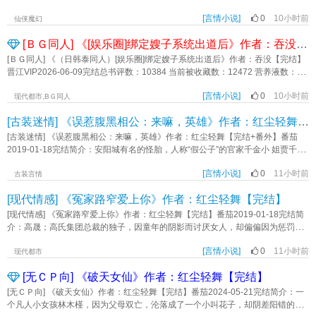
跑出来过。她只负责撩，他们负责疯。后来被这群疯子追上门…《快穿之白莲女
做好一天到头见不到的心理准备 可在简之看来，他就忙了一个月 第二
大雨给人类带来了灭顶之灾，末日世界降临，而她与家人，下场凄惨…… 梦
配又让男主们沦陷了》作者：猫鱼爱吃甜瓜
月，每周有三天会准时回家吃饭。 第三月，他堂而皇之的住进了主卧。
[言情小说]
0
10小时前
醒后，她看着自己从梦中得来的空间，陷入深思：手握空间系统，她是不是可以
仙侠魔幻
漫长的有氧运动后，他耳鬓厮磨，“之之，我从没想过和你相敬如宾。” 她看着
和家人躺平了呢？ 于是，在别人为了一口吃的四处求爷爷告奶奶的时候，黎
[ＢＧ同人] 《[娱乐圈]绑定嫂子系统出道后》作者：吞没【完结】
手里这张不限额的黑卡陷入沉思，婚前协议说她每月只能领到三百万生活费，像
妙妙带着家人坐在家里看着电视吃着火锅； 在别人为了一件毛衣大打出手的
在上班打卡。 后来被宠溺的娇蛮小姑娘不服管，去夜店点男模被抓现行——
时候，黎妙妙带着家人穿着厚棉袄在院子里堆雪人； 在别人手拿好不容易得
[ＢＧ同人] 《（日韩泰同人）[娱乐圈]绑定嫂子系统出道后》作者：吞没【完结】
底气不足且心虚 他嗓音低沉，手流连最爱的细腰处：“老公不能满足你？居然
来的一颗晶核苦哈哈躲在角落提升异能的时候，黎妙妙带着家人坐在空间的草地
晋江VIP2026-06-09完结总书评数：10384 当前被收藏数：12472 营养液数：
偷吃野味，晚上是不是想挨打？” 爱是托举，我会无条件在你身后。 一纸
上也在吸收晶核，只不过她们的晶核是论箱的。 全家凭空间系统一路躺赢
22653 文章积分：342,297,472文案： 喂猪专业户沈清雅，被强行绑定了“关
婚书，他将想念多年的人护在怀中，给她港湾。 标签：现代言情 婚恋情缘《港
时，黎妙妙摸了摸下巴：是时候该解决人生大事了。 她制止了旁边鬼鬼祟祟
[言情小说]
0
10小时前
种嫂子系统”。 不当关种会虚弱，不当嫂子会死亡，说好当嫂子，你怎么转头
现代都市,BＧ同人
岛婚书》作者：九里晚澄
的男人，大声道：顾时寒，不要以为我没看见你偷偷给我送花！ 标签：科幻
出道？ 送礼物才能获得私联点数？捡垃圾糊弄一下算了。 欧巴的外套？
[古装迷情] 《误惹腹黑相公：来嘛，英雄》作者：红尘轻舞【完结+番外】
空间 末世危机《末世后我全家凭空间躺赢》作者：柠檬美白
当然是卖给私生赚一笔再说。 抽奖获得“让某人留意到，并深入了解你”这一私
联利器，沈清雅转头投给选拔经纪人，进了出道预备役。 至于“让两男为争夺
[古装迷情] 《误惹腹黑相公：来嘛，英雄》作者：红尘轻舞【完结+番外】番茄
你打架”的buff，这和boss直聘有什么区别？ 爱豆打架是事故，两大社代表打
2019-01-18完结简介：安阳城有名的怪胎，人称“假公子”的官家千金小 姐贾千
架就是故事。 一天不当关种浑身难受，当了关种难受一天。 这样的人，
千，平日里喜男装，好赌博，只因在一次赌博中赢了江湖赌鬼鬼见愁的一枚玉
配得到幸福吗？ ps： 沈清雅（Sim Cheong A），英文名Chythia，领
[言情小说]
0
11小时前
章，因此惹来无穷事端。出手豪阔的贵公子，名震江湖的第一山庄少庄主，深藏
古装言情
唱，rap担 1. 前期炸鸡店打工，自封喂猪专业户，成为网红后被发掘进入
不露的书生，人人都似乎对她好，人人都似乎各怀心机，到底谁才是她的真命天
[现代情感] 《冤家路窄爱上你》作者：红尘轻舞【完结】
炽 2. 依靠嫂子系统积攒点数，逐渐提升属性，每种属性上限15 3. 前期主
子呢？《误惹腹黑相公：来嘛，英雄》作者：红尘轻舞
要点美貌，后期取得点数困难，技能提升都靠勤学苦练 4. 特点：能屈能伸，
[现代情感] 《冤家路窄爱上你》作者：红尘轻舞【完结】番茄2019-01-18完结简
爱（扣）财（门） 5. 主：次/档/符 主页预收文，下一本开： 哥哥对妹
介：高晟；高氏集团总裁的独子，因童年的阴影而讨厌女人，却偏偏因为惩罚一
妹是这样的，捧在手里怕湿了，含在嘴里怕化了。 车银忧不知道什么时候
个敢戏弄他的女孩而不知不觉爱上她。莫米米；一个见人说人话，见鬼说鬼话，
起，他亲手带大、每天黏着他的妹妹，忽然开始讨厌他。 直到从朋友那得
[言情小说]
0
11小时前
胆小怕事偏又爱耍点小聪明，头脑一发热偏又胆大无比的小女子，因为一次小小
现代都市
知，妹妹谈了个黄毛。 —— 李恩书不喜欢哥哥。 她鼓起勇气给喜欢
的报复而牵扯上两个性格极端的帅哥。风泽轩；暗势力组织的少主，父母双亡
的同人老师发了私信，准备高价定制一篇属于哥哥的泥塑嬷文。 “老师，礼貌
[无ＣＰ向] 《破天女仙》作者：红尘轻舞【完结】
后，被高晟的父亲收为义子，和高晟是死党。被称为大众情人，花花公子的他偏
敲敲，接定制吗？我想让车银优当我姐姐。” 隔壁床的aeri看着要求陷入沉
偏从骨子里渴望一份纯真的爱情。爱情到底是什么？是选择放手，还是执子之
[无ＣＰ向] 《破天女仙》作者：红尘轻舞【完结】番茄2024-05-21完结简介：一
思，这对吗。 内容标签： 娱乐圈 日韩泰 系统 爽文 升级流 乙女向 主角视
手，与子偕老？只是在这场感情纠缠中，谁又丢失了谁的心？都说冤家路窄，想
个凡人小女孩林木槿，因为父母双亡，沦落成了一个小叫花子，却阴差阳错的走
角沈清雅一些帅哥配角lsrf 其它：沙雕，修罗场，直播，预知，娱乐圈，虐