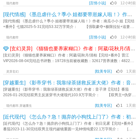
标签：先婚后爱,虐恋,甜宠,豪门总裁,追妻火葬场,都市,现代言情《代替姐姐联姻
[言情小说]
0
12小时前
决意退婚。 退婚当日，沈嘉年缺席，沈母咄咄逼人，“婚约是自小定下的，两
现代都市
后，大佬诱我步步深陷》作者：南瓜小小姐
家又有这么多年的利益捆绑，怎能随意取消？” 许知愿不想父母为难，正好此
[现代情感] 《墨总虐什么？季小 姐都要带崽嫁人啦！》作者：南瓜小小 姐【完结+番外】
时包厢处进来一男人，身量挺拔，五官锋利邪肆，许知愿俏生生的眼珠子一转，
伸手指向他，“不取消也行，沈家儿子又不是只有一个，换个人喽。” ……
[现代情感] 《墨总虐什么？季小 姐都要带崽嫁人啦！》作者：南瓜小小 姐【完结
沈让是沈嘉年同父异母的哥哥，“让” 这个字寓意谦虚，不争抢，不论是沈家的产
+番外】七猫2025-5-31完结53.32万字简介： 【强取豪夺+极限拉扯+追妻火
业，亦或是属于沈嘉年的一切，包括他的小未婚妻。 他从未敢妄想与那个灿
葬场】 分手五年后，季清柠跟墨池再次重逢，为了一个患有先心的小女娃哭
若玫瑰的小公主产生任何交集，直到有一天那朵玫瑰自己掉在他怀里，心口发
[言情小说]
0
12小时前
着求到他面前。 “墨总，求求你救救她，再不手术，她就没命了。” 如今的
现代都市
烫，疯狂偏执的占有欲如藤蔓一般从心底最隐秘的地方破土而出。 沈让有一
墨池已是云城人人闻风丧胆的集团掌权人。 却再也不是曾经把季清柠奉若珍
[玄幻灵异] 《猫猫也要养家糊口》作者：阿葳/花秋月/清柏【完结+番外】
个上了锁的房间，婚后某天许知愿不慎闯入，在看见墙壁上密密麻麻的照片时，
宝的男人。 他看她的眼神没有爱，只有浓烈的恨。 “救她？好啊，跟我三
震惊的失了声。 她想逃，被一个高大强势的身影一步步逼退到墙角，男人阴
个月，我答应你。” 为了救小女娃，季清柠委身于他。 但一直到最后，她
[玄幻灵异] 《猫猫也要养家糊口》作者：阿葳/花秋月/清柏【完结+番外】晋江
沉的声音如同毒舌吐着信子，“怎么办呢宝宝，被你发现了我的秘密，这次是真的
才知道，墨池不过是在戏耍她。 他非但不救，还勒令所有能救小女娃的医生
VIP2026-08-04完结总书评数：19728当前被收藏数：32617营养液数：48222文
不会放你走了。” 标签：现代言情 总裁豪门《换嫁才知，阴湿老公竟是隐藏大
不准救她。 眼睁睁看着小女娃病情恶化，最终奄奄一息。 季清柠绝望
章积分：709,484,096文案： 江亦一是个猫猫人。 前头有个得了老年痴
佬！》作者：南瓜小小姐
了， “墨池，你不是人，你跟你妹妹一样，就是个视人命为草芥的畜生！”
[耽美专区]
0
1天前
呆的狸花猫爷，后头有群等着嘎蛋的流浪猫狗，年仅十八的江亦一穷得吃不上饭
灵异玄幻
看着季清柠心碎离开的背影，墨池眸中迸射出隐忍的痛意。 他的确是想要报
更别提上学。 好在赶上了点网络红利，凭着自己天赋异禀给铲屎官们网络问
[穿越重生] 《影帝穿书：我靠绿茶拯救反派大佬》作者：音子津【完结】
复，可为什么看着她难过，却没有半点报复成功的快感？ 后来，季清柠转身
诊。 开诊首日无人问津，直到某警打假进了直播间，并询问一警犬总是呼吸
嫁人。 婚礼前夕，墨池才知道，那个被他视为草芥的小女娃竟是他的孩
不上且拼命喘，送去医院也检查不出来毛病是什么原因。 江亦一和屏幕对面
[穿越重生] 《影帝穿书：我靠绿茶拯救反派大佬》作者：音子津【完结】番茄
子！ 那个他以为被季清柠狠心“杀”死的孩子，原来，竟被她偷偷生下来
的德牧对视了一眼，“装的。” 某警：“你说啥？” 江亦一：“它觉得工作压力
2026-01-26完结双男主反派穿书大佬现代103.9万字简介： 【双男主+伪穿书
了？ 知道真相的墨池急了，更后悔了，疯了一般，眼眶通红赶到婚礼现
大了，那家医院有只萨摩耶，它看上人家了。哦，它想要萨摩耶当自己的抚慰
+1v1双洁+he+娱乐圈+主攻】 年下绿茶影帝攻 x 矜贵白月光大佬受。 程
场， “季清柠，带着我的孩子嫁人，谁给你的胆子？” ​ 书籍标签：破镜
犬。” 直播观众纷纷嘲笑主播小丑，马上就会被封号，可没多久某警回来了，
[耽美专区]
1
1天前
澈，史上最年轻五金影帝，人生赢家，却有个“坏”习惯——爱骂书！ 还只骂一
现代都市,穿越重生
重圆,1V1,虐恋,偏执,带球跑,豪门总裁,追妻火葬场,都市,现代言情《墨总虐什么？
并郑重感谢江亦一：情况属实，正好快退伍了，已经阉了。 观众：？真神
本，因为那一本小说里的矜贵大反派沈含亭死得太离谱，所以他骂了整整三
季小姐都要带崽嫁人啦！》作者：南瓜小小姐
[近代现代] 《怎么办？急！抛弃的小狗找上门了》作者：初日见雾【完结+番外】
医？！ 江亦一话少又不会解释，却凭借一次次当场打脸，硬是把自己送上了
年！ 报应来了。 一睁眼，他成了荒野求生综艺里查无此人的十八线糊
直播榜第一。 本以为只是赚钱糊口，谁知一脚踏进警局编外名单，从此一边
咖，饿得眼冒金星，镜头都没蹭上。 更绝的是，他心心念念的大反派，竟以
[近代现代] 《怎么办？急！抛弃的小狗找上门了》作者：初日见雾【完结+番外】
养家，一边破案，一边被某人盯上。 屈政彧(yù)是名光荣的人民警察，高大
金主爸爸的身份空降现场！真人帅得惨绝人寰！ 程澈内心：“握草！帅死我了
番茄2023-11-30完结双男主现代破镜重圆一见钟情纯爱22.1万字简介： [双男
英俊，孔武有力，却贼不讨小动物喜欢。但那没关系，毕竟他对那些小东西也无
啊啊啊！ 表面：“沈先生……我好疼……（虚弱绿茶脸）” 为了活命，更为
主+1v1+双洁+破镜重圆+小甜饼] 陆屿对自己同父异母的弟弟的“男朋友”一见