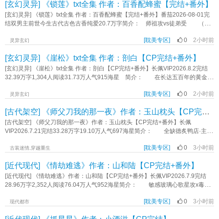
[玄幻灵异] 《锁莲》txt全集 作者：百香配蜂蜜【完结+番外】
对象的管教，逃离了对方的大别墅。 * 池漪的联姻对象，薄引鹤——池家
的商业合作伙伴，沉稳冷静，深不可测，英俊多金。 从任何角度来看，他都
[玄幻灵异] 《锁莲》txt全集 作者：百香配蜂蜜【完结+番外】番茄2026-08-01完
是个完美的结婚对象。 唯一的问题就是，池漪从小到大都叫他“薄叔叔”。
结双男主前世今生古代古色古香纯爱20.7万字简介： 师祖攻vs徒弟受 （徒
池漪刚满18岁，还没来得及享受自由的成年生活，就被婚约嫁给了薄叔叔。
弟师尊的师尊——师祖） 【后期墙纸—引莲如瓮 —异瞳】 如何锁住一朵
抵达薄家的那天，池漪站在门口，不知道该怎么称呼这位比他成熟太多的丈
[耽美专区]
0
2小时前
青莲 宋青玉背着全宗门所有人，和师祖厮混在了一起 师祖不像师尊那
灵异玄幻
夫。 下意识脱口而出的，还是“薄叔叔”三个字。 薄引鹤撩起眼皮，应下了
样，关心他的修为，提醒他练剑 师祖给予他自由的同时，也在慢慢收拢手中
[玄幻灵异] 《崖松》txt全集 作者：剖白【CP完结+番外】
这声薄叔叔。 此后两年，他们朝夕相处，却从未越界。 薄引鹤为人克
的铁链 宋青玉前世是天地初开时长出的一株青莲，蒙受神明日夜照顾，才得
制，虽然管池漪管得很严，但似乎只是把池漪当小辈照顾。 * 直到某天，
以开化修炼，后来混沌降临，他吸收浊气，逐渐生出七情六欲，化作人形，口吐
[玄幻灵异] 《崖松》txt全集 作者：剖白【CP完结+番外】长佩VIP2026.8.2完结
池家发现池漪是抱错的假少爷，寻回了真少爷，将池漪扫地出门。 薄引鹤却
人言。 可有一天他被神明剖去莲心，痛苦死去。 洛水秋是上古神明，引
32.39万字1,304人阅读31.73万人气915海星 简介： 在长达五百年的黄金年
拒绝离婚，还强行将池漪留在别墅里。 池漪想，虽然薄叔叔长得真的很好
来东水，千百万年日夜照顾一朵青莲，亲手将其养大，本应长久与他作伴，可是
代后，修真界迎来了一场浩劫。无数对仙术免疫的怪物从那道曾给修真界带来巨
看，但他也有很多缺点。 比如，不够体贴。 池漪只是在放满水的浴缸里
青莲生**水，杏出墙头。 没有了莲心，应该不会再生私情。 攻受控慎
[耽美专区]
0
2小时前
大财富的末瀑遗迹之中涌出，后来人们发现，只有从末瀑中取出的法器能够斩杀
灵异玄幻
躺了一会儿，薄引鹤就把他拎出来，从此再也不让他一个人进浴室。 再比
入，全部虐一遍（其实也没那么虐，反正作者没有写哭＠_＠） 今生我要将你
那些怪物。 其中最为珍贵的、有自我意识的秘宝被称为“神器”。
如，不够大度。 池漪只是喝了几瓶粮食发酵的果汁，薄引鹤就把酒窖全都搬
[古代架空] 《师父刀我的那一夜》作者：玉山枕头【CP完结+番外】
牢牢锁在身边，即便爱恨丛生 并无家暴暴力情节，双洁，he《锁莲》作者：
———— 上仙界名门周家出身的符阵师周无因被八门庭会一纸调令书遣往地
走了，还打他屁股。 再再比如，不够沉稳。 池漪只是坐在天台上吹吹
百香配蜂蜜
坤界的末瀑前线昆仑，并作为末瀑神兵封神剑的燃料奉献此生。 被迫失去修
[古代架空] 《师父刀我的那一夜》作者：玉山枕头【CP完结+番外】长佩
风，薄引鹤就让人在楼下铺了救生垫，一边谨慎地靠近，一边让池漪回头看
为和地位的周无因在与封神剑的操控者裴澜雪同行期间，对裴澜雪的身份产生了
VIP2026.7.21完结33.28万字19.10万人气697海星简介： 全缺德炙鸭店·主理
他。 低沉的声线中，居然有些不稳。 “池漪，过来。别坐在那里。” 最
怀疑。 非典型破镜重圆师徒文 周不苦X褚连 互攻 标签：师徒仙侠
人今日特告： 本店新聘金发碧眼西域客，刀工冠绝长安。 炙鸭每日限
后，薄引鹤百密一疏，还是没有看住池漪。 * 重生后，池漪得到系统，充
强强互攻HE正剧白月光年龄差《崖松》作者：剖白
[耽美专区]
0
3小时前
量，售完即止，西域客本人不对外出售。 孔雀明王裴翎先生为本店特约食
古装迷情,穿越重生
分把握主动权。 他先告诉池家“我不陪你们玩了”，拍拍屁股走人。 然后告
客，每日午间驻场品尝。 注：裴先生驻场期间，本店概不负责其他客人的心
诉薄引鹤，“我是假少爷，你找真少爷联姻去吧。” 池漪想，自己真是太体贴
[近代现代] 《情劫难逃》作者：山和陆【CP完结+番外】
理阴影。 再注：裴先生与本店片鸭师傅之间的恩怨情仇，与本店经营无
了。 他带着两瓶最贵的酒离开池家，准备找个舒服的地方喝完酒，躺平等
关。 再再注：不许在店里打架。说的就是你们俩。 裴翎是一个熟练的骗
[近代现代] 《情劫难逃》作者：山和陆【CP完结+番外】长佩VIP2026.7.9完结
死。 还没等池漪睡着，池家二哥就破门而入，大哥带着一队医生冲到池漪旁
子。 他想不通，为什么骗术在裴云逸身上从来不奏效。 裴云逸是一个差
28.96万字2,352人阅读76.04万人气952海星简介： 敏感玻璃心歌星攻x毒舌
边，池父一边报警一边让池漪别睡。 薄引鹤眉头紧皱，看着这位刚和自己结
点被杀的老实人。 他也想不通，为什么九死一生后，他依然想靠近那个凶
钓系导演受 七年前，林云舟为了拍电影，在大街上发传单。杭城的五月，天
婚就闹着要离家出走的小少爷。 在这一天，池漪的家人发现，家里千娇百宠
手。 赛级白男犟种攻x风流多情美人受 师徒年下，双初恋，古风公路文，
[耽美专区]
0
3小时前
气潮热，他穿着厚重的玩偶服，几欲晕倒。 傍晚，林云舟捏着赚到的100块
现代都市
长大的最小的孩子，不仅身体各项数值显著低于健康值，心理评估结果飙红，身
第三人称 新文CP2244233 死遁后被宿敌捡回去了。已开坑稳定日更中，赛
钱，拖着汗涔涔的身体在台阶上坐下。 余晖渐渐沉入湖底，对面高楼上的大
上还有不知何时出现的自伤痕迹。 池家人天都塌了。 * 薄引鹤抱过小