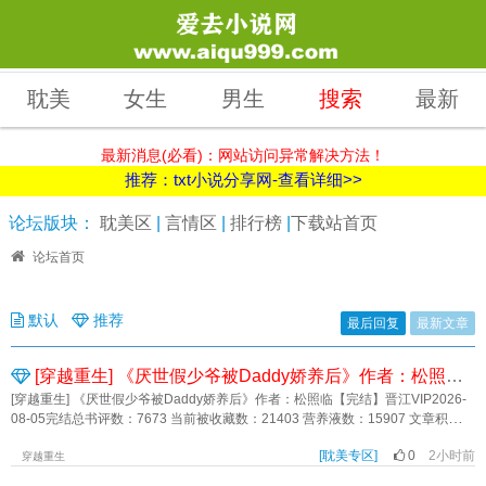
耽美
女生
男生
搜索
最新
最新消息(必看)：网站访问异常解决方法！
推荐：txt小说分享网-查看详细>>
论坛版块：
耽美区
|
言情区
|
排行榜
|
下载站首页
论坛首页
默认
推荐
最后回复
最新文章
[穿越重生] 《厌世假少爷被Daddy娇养后》作者：松照临【完结】
[穿越重生] 《厌世假少爷被Daddy娇养后》作者：松照临【完结】晋江VIP2026-
08-05完结总书评数：7673 当前被收藏数：21403 营养液数：15907 文章积分：
315,037,984文案 沉稳年上严管妻Daddy攻×病弱厌世Brat受 上辈子，池
[耽美专区]
0
2小时前
漪离家出走过两次。 第一次，池漪被人发现是鸠占鹊巢的假少爷。 宅斗
穿越重生
失败的池漪灰头土脸离开池家，被联姻对象捡走。 第二次，池漪受不了联姻