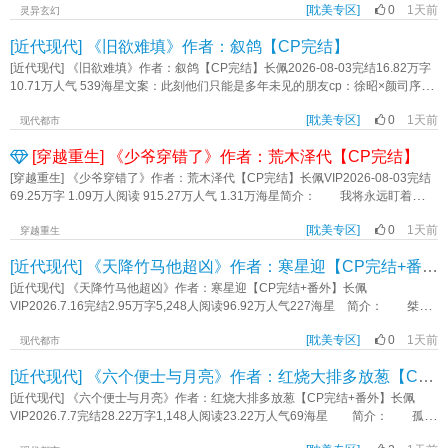
人称男团文字《我与营业搭子的七年之痒》作者：山容
[耽美专区]
0
1天前
欢宗弟子，还得按时完成双修任务。 而曾经的好友同门，乃至死敌，似乎都
灵异玄幻
对他起了别的心思。 温亦安表示：熟人勿扰，这是底线。 偏一个熟悉到
[近代现代] 《旧欲难填》作者：叙鸽【CP完结】
不能再熟悉的人，一次次突破他的底线。 望着昔日师弟猩红的双瞳和满身煞
气，温亦安痛心疾首：“你、你……” 谢长明神情乖觉，手上却用力一把将人按
[近代现代] 《旧欲难填》作者：叙鸽【CP完结】长佩2026-08-03完结16.82万字
上墙壁：“你答应过师尊要照顾好我。” …… 为了天下安宁，和师尊飞升前
10.71万人气 539海星文案：此刻他们只能是多年未见的朋友cp：徐昭×颜司序温
的嘱托，温亦安选择以身为印，神魂为契，永生永世封印此魔。 谢长明餍足
柔隐忍vs天然冷脸得知母亲离婚的真相后，颜司序毅然决定与母亲搬离江城。他
一笑：“此等封印，我很受用。” 【阅读指南】 心怀苍生病弱受×装惨卖乖
[耽美专区]
0
1天前
消失得洒脱。不告而别，是他为少年的心动亲手画下的句号。毕竟告别是要期待
现代都市
疯批攻 受轻微万人迷属性，三男修罗场，正攻是师弟。 标签：强强双向
再见的，他做好了再也见不到徐昭的准备。十年后，他抬眸看向站在面前的人，
[穿越重生] 《少爷穿错了》作者：荒木泽代【CP完结】
暗恋年下美强惨病弱受HE修罗场修仙仙侠《封魔》作者：寸千尺里
内心的无措战胜了重逢的喜悦。要问颜司序怎么看待十年前自己与徐昭的关系，
他会犹豫几秒说:“朋友之上，恋人嘛，差一点。”十年还是太久了，年少时懵懂的
[穿越重生] 《少爷穿错了》作者：荒木泽代【CP完结】长佩VIP2026-08-03完结
爱意早已无法诉之于口。标签：久别重逢 强强 HE 酸甜口《旧欲难填》作者：叙
69.25万字 1.09万人阅读 915.27万人气 1.31万海星简介： 我将永远盯着
鸽
你……永远 小少爷死了五次。 直到第六世，他才发现自己好像是个奇
[耽美专区]
0
1天前
怪“话本”里的反派一员，无足轻重的小角色。 即便出生权贵之家，后天无论怎
穿越重生
么努力都还是会死。 而有一个人恰恰相反，无论他怎么选择，总有人自愿帮
[近代现代] 《天降竹马他超凶》作者：寒星迎【CP完结+番外】
着他、托着他。叫他平步青云，走的每条路都是康庄大道。 小少爷：为什么
独独要我重活一遍又一遍？ 小少爷：就为了再一次次看我一家人如何被那个
[近代现代] 《天降竹马他超凶》作者：寒星迎【CP完结+番外】长佩
人一步步诛灭的？ 小少爷幽怨地看向那个尚未一飞冲天的人：……哎？
VIP2026.7.16完结2.95万字5,248人阅读96.92万人气227海星 简介： 桀骜
——等等，既然我知道他被所有人看重的方法，那我先下手为强，去大佬面前表
不驯狼狗大少爷攻×古灵精怪天然弯美人受 盛闲忆（攻）×于镜初（受）
现的话……？！ **一段时间后** 大佬们：你怎么又来了，上次驱邪没成
[耽美专区]
0
1天前
在被人表白之后的一分钟，于镜初的肩被一个金毛拍了拍，那是他远赴国外离开
现代都市
功？还是没坚持喝药？ 小少爷：？？？我就不信了，我直接去盯着本尊，看
四年的竹马。 从小到大他们就看对方“不顺眼”，重逢后两人依然互看“不顺
[近代现代] 《六个便士与月亮》作者：红烧大排多放葱【CP完结+番外】
他是怎么做的！ **又一段时间后** 大佬们：唉管不了了，他真是太喜欢我
眼”，吵架拌嘴是日常……没成想之后有一天，他们真拌上对方的嘴了。 小剧
了。 被尾随盯梢的那个人：错了，是喜欢我。 又名：拿着野史话本的我
场 于镜初：我不服！下次接吻我要先把你的嘴用胶布粘上，等我亲五分钟再
[近代现代] 《六个便士与月亮》作者：红烧大排多放葱【CP完结+番外】长佩
怎么穿到正史了？ tips：1.主受，装癫爱算计的顽强小少爷。 2.可能有万
撕掉^＿^ 盛闲忆：^＿^ 盛闲忆：宝贝这亲的还是嘴吗？ *两个幼稚鬼
VIP2026.7.7完结28.22万字1,148人阅读23.22万人气69海星 简介： 孤傲
人迷。 3.结局1V1。标签：重生 穿越 古风 买股 轻松《少爷穿错了》作者：荒
的恋爱故事 *cp锁死，不欢迎控控，别来贴脸 标签：甜宠竹马竹马拌嘴日
画家攻x落魄倒霉蛋受 钱不识生平最怕落俗，奈何这个世界的俗人太多，总拿