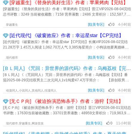
[穿越重生] 《替身的美好生活》作者：苹果烤肉【完结】
轻就当上了总裁，手握几十亿资产，身边情人无数，女朋友换得比衣服还勤
快。 沈眠嗤之以鼻，感觉和这种人呼吸同一片空气都难受。 可偏偏生活
[穿越重生] 《替身的美好生活》作者：苹果烤肉【完结】晋江VIP2026-08-04完结
费紧张，父亲的医药费又迫在眉睫。他走投无路，咬牙给自己捏了个“软萌甜妹”的
总书评数：3249 当前被收藏数：7158 营养液数：2486 文章积分：152,587,728
人设，决定在网上钓那些人傻钱多又贪爱美色的富二代捞钱。 他精准地钓上
文案：顾笛显一朝穿越，成了男主养在外面的“妾”。因为与男主的白月光长的像，
了室友哥哥这条大鱼。 沈眠学着网上买的捞子教程，把声音放软放甜，发消
[耽美专区]
0
4小时前
所以被男主当花瓶一样供了起来。白月光娴静温婉、淡泊清丽，声音如空谷幽
穿越重生
息带波浪号，撒娇卖萌恰到好处。 “哥哥，人家的耳机不小心弄丢了，重新买
兰。所以作为替身必须笑不露齿，走路如弱柳扶风，能不说话就不说话，在男主
[近代现代] 《破窗效应》作者：幸运星star【CP完结】
一个好贵呀呜呜~” “今天天气真冷，要是有件羊毛大衣就好啦！” “室友男
面前扮好一个花瓶，静静让男主怀念白月光就好。小说中，替身很不安分，得到
朋友送她的新口红色号真好看，她好幸福~” “前两天和爸爸吵架了，他断掉了
了钱还想得到男主的心，甚至对白月光下手，男主气愤之下一刀结果了替身。最
[近代现代] 《破窗效应》作者：幸运星star【CP完结】长佩VIP2026-08-02完结
我的生活费，这个月要吃土了TnT” 甜腻的语音搭配他不经意发送的露腿照，
终恶毒替身死得其所，而男主终于与白月光在一起。顾笛显表示这个工作可以
21.28万字 1.45万人阅读 1,062.70万人气 3,385海星简介：小狗说他要离婚林泰
对面的男人果不其然上钩了。 每一条消息发出去，不出半小时，转账提示音
接，只要不笑不说话就可以拿钱，哪来的好事？于是顾笛显默默把男主送的珠宝
奇x黄砚林泰奇和黄砚结婚三年，别人都说林泰奇命好，找了个话少、靠谱、从不
就会响起。沈眠看着余额里不断上涨的数字，心里冷笑连连，嘴上却很甜：“谢谢
首饰收好，等待时机跑路。想象中：顾笛显立誓，一定老实当好白月光的替身，
[耽美专区]
0
4小时前
查岗的伴侣。只有林泰奇自己知道，黄砚不在乎他。林泰奇终于忍不住问了那个
现代都市
哥哥！哥哥真好！我最爱哥哥了！” 他把江砚承的备注改成“大冤种”，一边收
等白月光回来，就把男主原模原样还回去。可实际上：顾笛显在男主“后宫”撒欢
他害怕答案的问题：“你到底爱不爱我？”黄砚沉默了很久。然后黄砚说：“我没爱
钱一边在心里骂他是个没脑子的好色蠢货。 等爸爸的病情好转，沈眠毫不犹
[ＢＬ同人] 《咒回：异世界的源代码》作者：乌梅荔枝【完结】
了，每天开心的不行，今天去这个小妾院子里听个小曲，明天去那里看个剑舞，
过你。”标签：HE 追夫 破镜重圆 离婚《破窗效应》作者：幸运星star
豫地拉黑了大冤种的所有联系方式，他天真地以为这场骗局会随着拉黑结
后天去蹭个饭，顺带晚上不回来了……后来顾笛显：我把你们当兄弟姐妹，你们
[ＢＬ同人] 《（咒回同人）咒回：异世界的源代码》作者：乌梅荔枝【完结】番
束。 直到半个月后，沈眠在新兼职的酒吧，被一道冰冷的目光牢牢锁定。那
竟然想睡我？白月光回来了，我还是快跑路吧……男主：孩子都有了，别想跑，
茄2025-08-29完结双男主二次元同人1v1纯爱47.4万字简介： 【原创双男主
人身姿挺拔，眉眼冷峻，正是被他骗了钱的“冤大头”。 沈眠心惊胆战地上完夜
不然打断你儿子的腿再后来顾笛显:我喜欢娴静温婉，淡泊清丽，声音好听一点更
主攻，天降+竹马+忠犬，破镜重圆，1v1，全文HE，五条悟强势右位，终章番外
班，被人堵在了酒吧后门的昏暗角落。 男人温热的呼吸扫过他耳廓，语气却
好了，不说话也没关系……男主把哇哇哭的儿子推出房外，淡笑：说的不就是我
[耽美专区]
0
4小时前
在书圈。】 五条祖宅从天而降一把气势逼人的青绿利剑，直挺挺地插在五条
动漫同人,小说同人,其他同人,综漫同人
冷得像冰：“躲我？” 沈眠浑身僵硬，脸色惨白：“先生，我不认识
么？斯文败类自私鬼强受X身娇体软易推倒绝美攻避雷：会生崽，最终两人会双箭
悟面前，与他的无下限术式间隔0.01米。 利剑余威不减，威力扩散开来，苍
你……” “不认识？”江砚承轻笑一声，捏住他的下巴，“前些天还管我叫老公，
头，前期崔对顾的箭头巨粗2021.12.11留内容标签： 宫廷侯爵 情有独钟 打脸 穿
[无ＣＰ向] 《被迫扮演恐怖杀手》作者：游狩【完结】
蓝色的眼里映出它水波纹一样的缥缈咒力。 与之遥遥呼应的是，五条悟缓缓
怎么今天就不认识了？” 他的指尖擦过沈眠发颤的唇角：“你装成女人骗我的时
书 轻松 替身主角：顾笛显 崔慈一句话简介：替身快跑！立意：身处逆境，也要
抬头，青蓝色天际边缘，一道拖曳着尾巴的碧绿色彗星，闪烁着坠落。《咒回：
[无ＣＰ向] 《被迫扮演恐怖杀手》作者：游狩【完结】晋江VIP2026-08-01完结总
候，有想过骗我要付出什么代价吗？” 沈眠还想嘴硬狡辩，却被炽热的吻堵住
认真生活《替身的美好生活》作者：苹果烤肉
异世界的源代码》作者：乌梅荔枝
书评数：17630当前被收藏数：33701营养液数：48959文章积分：719,963,904
了唇。 那天晚上，沈眠才真正明白什么叫自食恶果。从车上到卧室，江砚承
文案： 卫极画是个小说家，穿成了自己小说中的恐怖杀人魔主角。 刚睁
用行动告诉他，欠债还钱，天经地义，而他欠的债，足够让他三天三夜都下不了
[耽美专区]
0
11小时前
眼就在凶杀现场，手里拎着沾血的刀，楼下恰到好处传来警笛声。同时，邪恶犯
现代都市,穿越重生,网游竞技
床。 他终于知道，豪门大佬从来不是蠢货，而自己，才是那个被盯上的猎
罪组织催命似的给他发信息，让他继续去杀人作案，不杀就来杀了他。 卫极
物。 …… &1v1双初恋，攻并没有情人无数，是受听错了流言 &前期