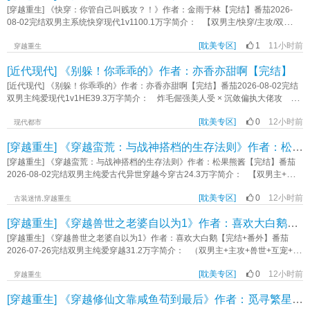
灵魂重聚。作为报答，我以身相许。嗯？”《快穿：疯了吧！让美人演恶毒炮灰》
林宜遗
[穿越重生] 《快穿：你管自己叫贱攻？！》作者：金雨于林【完结】番茄2026-
作者：爱吃南瓜粥的葵葵
08-02完结双男主系统快穿现代1v1100.1万字简介： 【双男主/快穿/主攻/双
强】 评分刚出！！！！ 从前万界盛行“渣攻贱受”，虐的无数小受流血又流
[耽美专区]
1
11小时前
泪，然而，时过境迁，双方处境逆转颠倒，诸天万界流行起了“贱攻渣受”。 那
穿越重生
些“贱攻”为了“渣受”不惜一切，乃至伤及无辜“炮灰”，“炮灰”们怨气冲天。 消除
[近代现代] 《别躲！你乖乖的》作者：亦香亦甜啊【完结】
局为消除怨气，派温辞穿越“贱攻”，虐人渣“渣受”，拯救无辜“炮灰”。 第一个
世界… 系统233：【宿主你是来拯救“炮灰”的，怎么跟“炮灰”在一起
[近代现代] 《别躲！你乖乖的》作者：亦香亦甜啊【完结】番茄2026-08-02完结
了？】 温辞：他好看。 233：【……】 第二个世界… 233：【为
双男主纯爱现代1v1HE39.3万字简介： 炸毛倔强美人受 × 沉敛偏执大佬攻
什么又在一起啦？】 温辞：我喜欢。 第三个世界… 233：【这次
强制爱｜顶级偏爱｜步步为营｜治愈救赎｜1v1SC｜HE 台上他清冷歌唱，宛
呢？】 温辞：或许是因为爱情？ ………… 封面是臧戟ZAC的图作者
[耽美专区]
0
12小时前
若生人勿近的猫。林烬连听七夜，终是耐心耗尽。 “你唱给别人的每句情
现代都市
自己p的 如果第一个世界不好看，或者某个世界写的不符合心意，请直接跳
话……” “从今往后，只能唱进我一个人的耳朵里。” “别躲！” “你乖乖
[穿越重生] 《穿越蛮荒：与战神搭档的生存法则》作者：松果熊酱【完结】
过。《快穿：你管自己叫贱攻》作者：金雨于林
的。” 人人皆知，冷戾神秘的林先生，将所有偏执与温柔，都独独给了这位小
歌手。 副CP宠爱加码，甜蜜加倍 小哭包受 × 冷面宠溺攻 “是处
[穿越重生] 《穿越蛮荒：与战神搭档的生存法则》作者：松果熊酱【完结】番茄
吗？” 小哭包难堪地点了点头，睫毛抖个不停。 “会伺候人吗？” 小哭
2026-08-02完结双男主纯爱古代异世穿越今穿古24.3万字简介： 【双男主+主受
包咬住嘴唇，眼眶泛红，眼泪已经在里面打转。 冷面律师看着他那副快哭出
+穿越+蛮荒部落+1v1】 大学生纪程，穿成蛮荒部落最被厌弃的“废物”，因体
来的样子，低低地笑了一声。 “我教你。” 欢喜冤家斗嘴生情，趣味十
[耽美专区]
0
12小时前
质不符合部落战士的标准，被视为累赘。分配最腐的肉，睡最破的洞穴。 直
古装迷情,穿越重生
足； 年少暗恋终相逢，一夜缠绵定余生。 全书多线并行，全员宠溺，高
到纪程利用陷阱猎到两只石皮兽回到部落，所有人都不相信是他猎到的。唯有部
[穿越重生] 《穿越兽世之老婆自以为1》作者：喜欢大白鹅【完结+番外】
甜不间断，稳定更新，放心入坑！《别躲！你乖乖的》作者：亦香亦甜
落那双最冷酷的眼睛，注视着他。 战士“煌”，是徒手撕裂过岩熊的凶兽，力量
就是他的法则。那夜，他却堵住了纪程的回处，滚烫的呼吸喷在后者颈侧，粗糙
[穿越重生] 《穿越兽世之老婆自以为1》作者：喜欢大白鹅【完结+番外】番茄
的手指捏起他用于计算的绳结，他的目光像锁定猎物，却又燃烧着前所未有的、
2026-07-26完结双男主纯爱穿越31.2万字简介： （双男主+主攻+兽世+互宠+穿
近乎贪婪的探究，声音沙哑如砾石摩擦“你脑子里……有什么？” 从此，纪程身
越） 夜不染是一个魔修，规规矩矩长大从没做过什么出格的事情。 这次
边多了一道无法驱散的阴影。似乎打定主意要霸占这缕来自异世的智慧之火。
[耽美专区]
0
12小时前
去秘境也是家里长辈说这次秘境之行有他的机缘。 但夜不染千想万想都想不
穿越重生
《穿越蛮荒：与战神搭档的生存法则》作者：松果熊酱
到那所谓的机缘竟然是误入一个毫无魔气可言的兽世世界，还摊上了一个自以为
[穿越重生] 《穿越修仙文靠咸鱼苟到最后》作者：觅寻繁星【完结】
一的伴侣。 嗯，对，没错！老婆天天把他当老婆宠！ 等他都进去了老婆