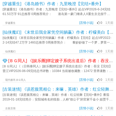
[穿越重生] 《港岛婚书》作者：九里晚澄【完结+番外】
里原主被玩得团团转。少虞来了，第一晚就让他半夜开车过来修灯泡。侄女当着
他面哭？少虞转头消失两个月。再见时这位爷跪在她面前，眼泪哗哗的：“我错
[穿越重生] 《港岛婚书》作者：九里晚澄【完结+番外】起点VIP2026-6-24完结
了，你别不要我。”世界二：边疆糙汉将军他是杀人不眨眼的铁血将军，她是京城
61.53万字 91总推荐 0周推荐简介： 港岛第一豪门继承人X重生京北假千
第一美人，新婚夜他冷着脸说我不会碰你。后来这糙汉子红着眼眶跪在她床
金 1V1先婚后爱，甜宠！重生金手指 赵简之重生了，成为京北百年世家
边：“夫人你理理我行不行？”世界三：忠犬暗卫她是权倾朝野的疯批长公主，他是
[言情小说]
0
1天前
私生女简之。 京北连日雨天，港岛送来婚书和婚前协议，私生女要替长公主
穿越重生
她捡回来的一条狗。她说你只是我养的狗，他不吭声。后来他穿上龙袍围了皇
嫁给港岛第一豪门！ 赵简之演着娇蛮无脑还想争家产的私生女，可太子爷竟
[仙侠魔幻] 《末世后我全家凭空间躺赢》作者：柠檬美白【完结】
城，却在她面前缓缓跪下：“这江山都给你，你摸摸我的头好不好？”世界四：禁欲
照单全收宠溺有加 “贺先生，这个钻石好大！” 太子爷挥手点天灯，在场无
丈夫他是薄情寡恩的联姻丈夫，新婚半个月连婚房都没进过，把她当空气。后来
人敢争抢。 “贺先生，床垫太硬我不喜欢！” 太子爷将人搂在怀，“乖，我
[仙侠魔幻] 《末世后我全家凭空间躺赢》作者：柠檬美白【完结】起点VIP2022-
他红着眼把她堵在墙角：“傅太太，这婚……不离了。”少虞的鱼塘，进去的鱼就没
陪你去挑喜欢的，晚上再试试。” 管家说贺聿珩很忙，忙到早出晚归，让简之
2-14完结47.2万字 1460总推荐 0周推荐简介： 黎妙妙做了一个梦，梦里一场
跑出来过。她只负责撩，他们负责疯。后来被这群疯子追上门…《快穿之白莲女
做好一天到头见不到的心理准备 可在简之看来，他就忙了一个月 第二
大雨给人类带来了灭顶之灾，末日世界降临，而她与家人，下场凄惨…… 梦
配又让男主们沦陷了》作者：猫鱼爱吃甜瓜
月，每周有三天会准时回家吃饭。 第三月，他堂而皇之的住进了主卧。
[言情小说]
0
1天前
醒后，她看着自己从梦中得来的空间，陷入深思：手握空间系统，她是不是可以
仙侠魔幻
漫长的有氧运动后，他耳鬓厮磨，“之之，我从没想过和你相敬如宾。” 她看着
和家人躺平了呢？ 于是，在别人为了一口吃的四处求爷爷告奶奶的时候，黎
[ＢＧ同人] 《[娱乐圈]绑定嫂子系统出道后》作者：吞没【完结】
手里这张不限额的黑卡陷入沉思，婚前协议说她每月只能领到三百万生活费，像
妙妙带着家人坐在家里看着电视吃着火锅； 在别人为了一件毛衣大打出手的
在上班打卡。 后来被宠溺的娇蛮小姑娘不服管，去夜店点男模被抓现行——
时候，黎妙妙带着家人穿着厚棉袄在院子里堆雪人； 在别人手拿好不容易得
[ＢＧ同人] 《（日韩泰同人）[娱乐圈]绑定嫂子系统出道后》作者：吞没【完结】
底气不足且心虚 他嗓音低沉，手流连最爱的细腰处：“老公不能满足你？居然
来的一颗晶核苦哈哈躲在角落提升异能的时候，黎妙妙带着家人坐在空间的草地
晋江VIP2026-06-09完结总书评数：10384 当前被收藏数：12472 营养液数：
偷吃野味，晚上是不是想挨打？” 爱是托举，我会无条件在你身后。 一纸
上也在吸收晶核，只不过她们的晶核是论箱的。 全家凭空间系统一路躺赢
22653 文章积分：342,297,472文案： 喂猪专业户沈清雅，被强行绑定了“关
婚书，他将想念多年的人护在怀中，给她港湾。 标签：现代言情 婚恋情缘《港
时，黎妙妙摸了摸下巴：是时候该解决人生大事了。 她制止了旁边鬼鬼祟祟
[言情小说]
0
1天前
种嫂子系统”。 不当关种会虚弱，不当嫂子会死亡，说好当嫂子，你怎么转头
现代都市,BＧ同人
岛婚书》作者：九里晚澄
的男人，大声道：顾时寒，不要以为我没看见你偷偷给我送花！ 标签：科幻
出道？ 送礼物才能获得私联点数？捡垃圾糊弄一下算了。 欧巴的外套？
[古装迷情] 《误惹腹黑相公：来嘛，英雄》作者：红尘轻舞【完结+番外】
空间 末世危机《末世后我全家凭空间躺赢》作者：柠檬美白
当然是卖给私生赚一笔再说。 抽奖获得“让某人留意到，并深入了解你”这一私
联利器，沈清雅转头投给选拔经纪人，进了出道预备役。 至于“让两男为争夺
[古装迷情] 《误惹腹黑相公：来嘛，英雄》作者：红尘轻舞【完结+番外】番茄
你打架”的buff，这和boss直聘有什么区别？ 爱豆打架是事故，两大社代表打
2019-01-18完结简介：安阳城有名的怪胎，人称“假公子”的官家千金小 姐贾千
架就是故事。 一天不当关种浑身难受，当了关种难受一天。 这样的人，
千，平日里喜男装，好赌博，只因在一次赌博中赢了江湖赌鬼鬼见愁的一枚玉
配得到幸福吗？ ps： 沈清雅（Sim Cheong A），英文名Chythia，领
[言情小说]
0
1天前
章，因此惹来无穷事端。出手豪阔的贵公子，名震江湖的第一山庄少庄主，深藏
古装言情
唱，rap担 1. 前期炸鸡店打工，自封喂猪专业户，成为网红后被发掘进入
不露的书生，人人都似乎对她好，人人都似乎各怀心机，到底谁才是她的真命天