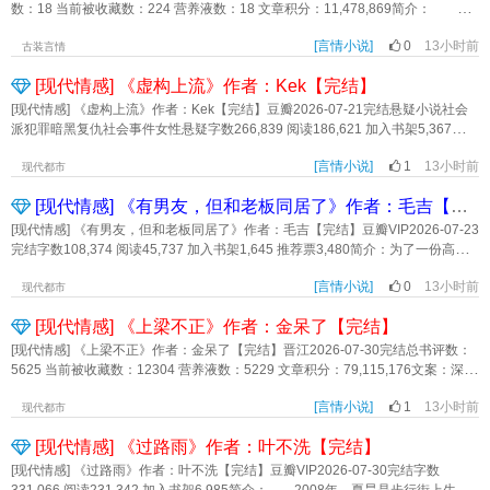
学的不是推理断案，要看男主大杀四方，女主只是男主工具人的这本书不适合
个相当的人嫁了，安稳度过一生是“鸡”的命运……也算应了上天有好生之德，孔多
数：18 当前被收藏数：224 营养液数：18 文章积分：11,478,869简介：
你 3没有女主工具人辅助男主上位剧情，文案写了女主最后是大理寺卿，男主
莉一腔孤勇的人生虽多挫折，倒也知足常乐。在她彻底告别了一段婚姻，打算全
一个中秋月圆夜，高逐晓由即皋门最受宠的弟子沦为阶下囚，又因身携宝器遭人
和女主事业线不同，彼此成就。《大人又被贬官了》作者：璃华
心投入新生活之际，她再次遇到了心仪的对象——且啄瞎了他的眼。人物设定女
[言情小说]
0
13小时前
追杀，却意外被尧天少主宋消所救。 高逐晓知道，他救自己，不过只是利用
古装言情
主孔多莉摘花人男主赵存英外科一枝花标签：现代言情 轻松 当代生活 枯木逢春
罢了。但为复仇，她只得寄身于此。 可山脚客栈的不期而至，瓢泼大雨的身
[现代情感] 《虚构上流》作者：Kek【完结】
重组家庭中 年偶像《想要问问你敢不敢》作者：李尾
影参差，都像极了早已于灭门时死去的师兄。 他模糊于她的记忆，始终未被
忘却。 复仇之日白雪纷飞，原是昔日故人重逢，却不想与他自此决绝。
[现代情感] 《虚构上流》作者：Kek【完结】豆瓣2026-07-21完结悬疑小说社会
即皋门灭，江湖三足鼎立之势破，高逐晓转而成为众矢之的。 再行江湖，她
派犯罪暗黑复仇社会事件女性悬疑字数266,839 阅读186,621 加入书架5,367简
誓要收归剑隐宝器，解开藏于宝器之中的秘密，光复山庄。 山庄之上月黑风
介：十岁被亲生父亲送进孤儿院，她虚与委蛇，改头换面，利用自己能利用的一
高，她在世唯一亲人死于非命，行刺者却向宋消俯首称臣，唯命是从。 你还
[言情小说]
1
13小时前
切，只为进入那个人所在的上流世界。十六年后摇身变为富豪之女，她借风使
现代都市
有何话可说。她问。 月芒如钩，他凛然对她剑锋所指，并亲手刺入自己胸
船，借刀杀人，浪掷自己已拥有的一切，只为摧毁那个人所在的上流世界。站在
[现代情感] 《有男友，但和老板同居了》作者：毛吉【完结】
膛。 当此时候，尧天阁意外被围，阁主殉亡。大徵宗鹤立江湖，一家独
下流通往上流的路口，她赌上全部人生，准备完成这场以下克上的盛大复仇，却
大。 江湖之上迷雾重重，为争宝器掀起腥风血雨，所谓的剑隐之秘究竟为
遇到了他。那个唯一知道她来时路的人。《虚构上流》作者：Kek
[现代情感] 《有男友，但和老板同居了》作者：毛吉【完结】豆瓣VIP2026-07-23
何？ ＃虽蜉蝣一叶，风雨飘摇，左不过寄大千江湖，行行止止，止而复
完结字数108,374 阅读45,737 加入书架1,645 推荐票3,480简介：为了一份高薪
行。 1.总体设定低武，含部分玄幻色彩 2.行文慢热，以女主成长为主线，
工作，祝青和老板同居了，带着逃婚的小男友。老板似乎对她有意思，明里暗里
主打冒险游历 特此感谢鹿鸣宵宵太太为本文创作的板写封面，比心心~ ※
[言情小说]
0
13小时前
勾引她。但一一老板面冷、嘴毒、脾气差。男友漂亮、黏人、爱撒娇。她才不想
现代都市
连载日更新文《无妄之疾》文案如下： 腹黑隐忍落魄皇子×坚韧善良小太阳医
换男友。直到某天夜里，祝青发觉不对劲。这男友睡起来……动作和力道怎么怪
女 永宁七年春，淫雨霏霏，我跪在血泪交加的泥泞里，拿刀指着沈未的心
[现代情感] 《上梁不正》作者：金呆了【完结】
怪的？-裴戎最近有点烦，记忆力衰退，关键时候总断片。还有个大老板，总想抢
口。 可我没能杀他。 那夜，我把手递给了另一个人，自此销声匿
他女朋友。时煜最近也有点烦，追求失败，附体频繁。偏偏每次都附到情敌身
[现代情感] 《上梁不正》作者：金呆了【完结】晋江2026-07-30完结总书评数：
迹。 此后三年，大晟宫墙里里外外植遍葵花。 无人知晓这些花为谁而
上，更要命的是，还卡在他们……的时候。人物设定：女主祝青：普通人男主时
5625 当前被收藏数：12304 营养液数：5229 文章积分：79,115,176文案：深
植，只传国君夜夜与花对酒，带着笑，掬泪洗面。 大钺国君亓寅是个好
煜：大老板男主裴戎：小男友标签：言情小说 现代言情 轻松 脑洞 情有独钟 欢喜
夜，门锁响起。男女对视一秒各自掏出手机，几乎同时拨下110。李正清声音冷
人。 我住在他的宫殿里，吃穿不愁，还能抽隙研究药草。 这些他一概不
冤家 甜宠《有男友，但和老板同居了》作者：毛吉
[言情小说]
1
13小时前
静：“民警同志，这里有人私闯民宅。”他目光从她身上扫过，停了一瞬，“衣冠不
现代都市
管，只时时教我要如何当好一个大钺间谍。 我学得认真，很快便出师
整，疑似非法入住有一阵子了。”梁心退后半步，单脚勾上门，捂住听筒：“警察叔
了。 临去大晟的那日，他于城楼下送我，身影被黄昏拉得细长。 我说：
[现代情感] 《过路雨》作者：叶不洗【完结】
叔，有人入室抢劫。这人戴口罩，穿一身黑，拖了两个箱子，估计是作案工
我走了。 亓寅平日寡言少语，我从不期待他的回应。唯独那日，他说了句在
具。”门内外异口同声：“这里是，瓣花街光影里C座1501。”2026.05.20-内容标
[现代情感] 《过路雨》作者：叶不洗【完结】豆瓣VIP2026-07-30完结字数
我看来颇为多余的话： 孤在此处等你。 我瞧着他，忽觉好笑。 若是
签： 都市 近水楼台 天之骄子主角：梁心 李正清一句话简介：新同居生活立