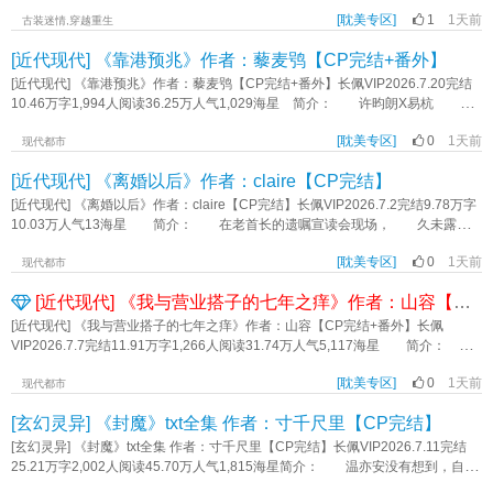
致，慢慢会恢复。 原生家庭线有些复杂，但话题比较敏感，尽量叙述清楚，
不曾来入梦。 楚枕离（攻）X苏质（受） 标签：BE《长生殿》作者：尹
考虑主线不是这个，会适当减少篇幅。 标签：甜宠HE双向奔赴剧情《无声》
[耽美专区]
1
1天前
州三台
古装迷情,穿越重生
作者：宿沧
[近代现代] 《靠港预兆》作者：藜麦鸮【CP完结+番外】
[近代现代] 《靠港预兆》作者：藜麦鸮【CP完结+番外】长佩VIP2026.7.20完结
10.46万字1,994人阅读36.25万人气1,029海星 简介： 许昀朗X易杭 腹
黑人夫型忠犬vs圆滑拧巴小野猫 双向暗恋导致伪·先婚后爱，破镜重圆，he，
[耽美专区]
0
1天前
年上 想辞职但还辞不掉的时候，易杭觉得自己既然还为人师表，逼婚这种不
现代都市
道德的事是不应该做的。 但他拒绝不了狼狈落魄的自己被从冷雨中捞回暖灯
[近代现代] 《离婚以后》作者：claire【CP完结】
下， 拒绝不了眼前这间完全按照当年自己亲手画下的设计图装修的房
子， 拒绝不了对被扫地出门的他说的那句“这就是你的家”， 更拒绝不了做
[近代现代] 《离婚以后》作者：claire【CP完结】长佩VIP2026.7.2完结9.78万字
这一切的、消失了近十年的、他的初恋。 为了把许昀朗留在身边，易杭昧着
10.03万人气13海星 简介： 在老首长的遗嘱宣读会现场， 久未露面
良心哄骗他和自己协议结婚。 又因为心虚和怕把人逼走，易杭给自己列了个
的“叛国罪人”之子庄萩言， 遇到了已重权在握的前夫陆宸。 - ABO，
禁止越界的清单： 只能睡客房 不能有亲密接触 不能干涉许昀朗的个
[耽美专区]
0
1天前
年上，HE 标签：破镜重圆剧情HE《离婚以后》作者：claire
现代都市
人感情 …… 当易杭窃喜自己很好地维持了体面时，许昀朗默默叹
[近代现代] 《我与营业搭子的七年之痒》作者：山容【CP完结+番外】
气： 我们不是结婚了吗？ 为什么他不跟我睡？ 为什么不能抱也不能
亲？ 为什么他从来不会为我吃醋？ …… 他到底怎样才能爱我？
[近代现代] 《我与营业搭子的七年之痒》作者：山容【CP完结+番外】长佩
下一本：CP2123673 傲慢嘴硬的娱乐公司高管X假温顺真心机的漂亮明
VIP2026.7.7完结11.91万字1,266人阅读31.74万人气5,117海星 简介：
星 标签：HE破镜重圆年上双向暗恋《靠港预兆》作者：藜麦鸮
从练习生到成团出道，我与搭子已认识七年。 CP粉觉得我们已经是金婚，没
[耽美专区]
0
1天前
想到搭子竟然偷偷摸摸想离婚。 危！搭子你能不能有点事业心！ 俗话说
现代都市
得好，男团不麦麸，不如回家种红薯。你对得起我们的万字解析，郫县800层楼
[玄幻灵异] 《封魔》txt全集 作者：寸千尺里【CP完结】
时间线，某博同人文接龙24小时，视频网站上的《真相是真》吗？！ 回答
我！啊？！回答我！ 为了我们的事业，给我好好麦啊！ 阅读请注
[玄幻灵异] 《封魔》txt全集 作者：寸千尺里【CP完结】长佩VIP2026.7.11完结
意： 1.我流娱乐圈，我流背景，无原型，不要提任何三次。 2.短篇大纲搞
25.21万字2,002人阅读45.70万人气1,815海星简介： 温亦安没有想到，自己
笑小萌文。 3.第一人称。 4.请多多支持我吧！ 标签：娱乐圈搞笑第一
舍命封印了冥渊后，还能再活一次。 从惊才艳艳的天下第一剑修，重生成合