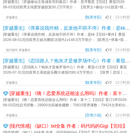
还以为自己才是老公！ 救命！好可爱的伴侣！ 夜不染能怎么办呢？当然
[穿越重生] 《穿越修仙文靠咸鱼苟到最后》作者：觅寻繁星【完结】番茄2026-
是宠宠宠啊！ 魔界皇太孙夜不染×狼族首领之子夙尤《穿越兽世之老婆自以为
08-03完结双男主纯爱穿越甜宠30.2万字简介： 【双男主+修仙+1v1甜宠+双洁
1》作者：喜欢大白鹅
+年上+咸鱼系统+主受】 【穿书而来的咸鱼美人受×书中战力天花板无上剑尊
[耽美专区]
1
12小时前
攻】 曲南竹，一个普普通通的在校大学生，因为看了一本小说，睡了一觉，
穿越重生
醒来就到了危险丛生的修仙界。 他很懵逼，然后又绑定了一个咸鱼系统，这
[穿越重生] 《弹幕说我作精，反派他不哄不停》作者：是kk【完结+番外】
个他喜欢，因为他本来就是咸鱼，能坐着绝不站着。 有了咸鱼系统，他更加
躺平了，每天什么都不干——就是躺着。 玄堇渊，书中的战力天花板，无上
[穿越重生] 《弹幕说我作精，反派他不哄不停》作者：是kk【完结+番外】番茄
剑尊，有一天他算到了自己的命定之人—— 前期:冷漠，疏离，一股子我不信
2026-08-01完结双男主娱乐圈双洁现代1v146.0万字简介： [双男主+弹幕+双洁
天命 后期:竹宝，你是我的，不要动 预知后事，且移步正文！《穿越修仙
+娱乐圈+1v1+搞笑甜饼爽文] 在娱乐圈里当了一辈子牛马的江遇一睁眼穿成了
文靠咸鱼苟到最后》作者：觅寻繁星
[耽美专区]
0
12小时前
一本不知名小说里鼎鼎有名的糊咖，不仅如此，他还是一个活不过三章马上就会
现代都市,穿越重生
彻底下线的小炮灰。 这不，一穿过来，江遇就遇到了一个世纪大难题，那就
[穿越重生] 《恋综路人？炮灰才是修罗场中心》作者：番茄小汉堡【完结】
是选择主角攻还是反派。 就在江遇有些迷茫的时候，突然眼前出现了两条亮
眼的弹幕。 [小炮灰肯定是会选择他暗恋已久的主角攻吧，但他肯定想不到的
[穿越重生] 《恋综路人？炮灰才是修罗场中心》作者：番茄小汉堡【完结】番茄
是，只要他选择了主角攻，等待他的结局就是喂鲨鱼。] [说句实话，选反派也
2026-07-31完结双男主系统娱乐圈大佬现代80.4万字简介： 【双男丨恋综丨漂
捞不到好吧，万一被他看上了，就要被他用纯金打造的金链子绑在巨大豪华的城
亮炮灰受丨全洁丨万人迷丨争风吃醋丨修罗场】 - 时舟报名参加了一档恋
堡里强制爱了！] 江遇看着两条加粗的弹幕，眼睛瞬间亮成了金子的形状，我
[耽美专区]
0
12小时前
综节目，该节目以嘉宾们“夺妻修罗场、天龙人为爱低头”为卖点吸引了无数广大吃
穿越重生
敲，送钱又不用出去工作，还有这好事呢？ 江遇义无反顾的选择了金子，
瓜群众。 有英俊绅士，身高196＋，九头身，宽肩窄腰大长腿的科技新贵、
[穿越重生] 《咦！恋爱系统还能这么用吗》作者：富十二【完结】
哦，不对，是选择了反派。 江遇:老公，爱我你就绑了我。 秦
风投大佬，柏深。 有矜贵高冷，蓝眸混血，小提琴钢琴样样精通，骑马击剑
宥:？？？ 弹幕:？？？ —— 后来，江遇如愿以偿的站在了反派秦宥的
开机甲的豪门贵公子，苏樾。 有潇洒风流，长相如同北欧神明般精致的小众
[穿越重生] 《咦！恋爱系统还能这么用吗》作者：富十二【完结】晋江VIP2026-
心尖尖上。 原本随便玩玩的工作也如同坐了火箭一般突飞猛进。 这一
运动“星轨速降”运动员，艾斯塔。 有温润俊秀，知识渊博，进行着古地球文化
08-03完结总书评数：28900当前被收藏数：70810营养液数：79424文章积分：
天，秦宥咬牙切齿的在了家里堵住了准备出去工作的老婆:说好的，工作只是兼职
遗迹修复传承工作的明星传承师，谢嘉礼。 还有全网粉丝过亿的大博主、知
712,521,408【文案】 穿越后唐蜜懒懒散散咸鱼了10年，在得知自己双胞胎
呢。 江遇一脸无辜:这谁能想到呢，只是简单吃个瓜一不小心就混了个顶流当
名漫画家...... 而时舟虽然长了张明媚漂亮的脸蛋，却将是恋综里不折不扣的边
[言情小说]
1
12小时前
妹妹是抱错千金后，被一个外星系统给绑定了！此时她才知道自己穿成了一本霸
穿越重生
当。《弹幕说我作精，反派他不哄不停》作者：是kk
角料路人。 因为他只是小说中的炮灰工具人，负责给男主们促成恋爱cp
总文中活不过第一章的炮灰…… 系统：您当前的生命余额仅剩七天，不做攻
[现代情感] 《缺口》txt全集 作者：码代码的Gigi【完结】
啦！ - 但后来时舟却发现有哪里不对。 嘉宾们把他堵在墙角，就连节
略任务就得死。 唐蜜：哦，随意吧。[葛优躺.jpg] 系统：获取一定值的好
目组都在问： “舟舟，你到底喜欢谁？” 时舟：“你们不要过来啊，我只是
感度可以兑换其他世界物品，比如——修仙世界的洗髓丹、凝脂丹；末日世界的
[现代情感] 《缺口》txt全集 作者：码代码的Gigi【完结】晋江非V2026-07-26完