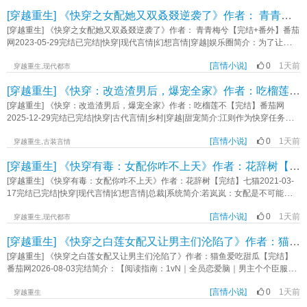
炼如何，结果撞上小妖们化形后，第一时间奔向一个人族女子的私房菜
乖小娇妻》剧情崩坏，你和男配昨天应该发生***的，现在一夜没有情。”“宿主，
馆 去秦羡私房菜馆之前：让本尊瞧瞧，何方妖孽，使出如此歹计，引他
[穿越重生] 《快穿之女配她又双叒叕逆袭了》作者： 青青梅兮【完结+番外】
《百亿总裁的替身情人》剧情崩坏，男女主本该相遇的，现在相遇没遇上。”“宿
狐族稚狐自甘堕落 去秦羡私房菜馆之后：修炼打坐之前，就该吃饱了再
主，《季总，不要再虐了》剧情崩坏，女主被你刺激得要离婚啦。”林伊在这个世
[穿越重生] 《快穿之女配她又双叒叕逆袭了》作者： 青青梅兮【完结+番外】番茄
去，不然哪有那个时间修炼？ 秦羡的私房菜馆生意越来越好，
界里缝缝补补，但剧情却越补越离谱。小娇妻变事业脑了？替身情人掉钱眼里
网2023-05-29完结已完结|快穿|现代言情|幻想言情|穿越|娱乐圈简介：为了让神界
她意外发现，自己那枯萎的灵台，慢慢地冒出了新芽 每当她研制出一道
了？虐文女主变强制爱？林伊崩溃了，“她们都想开了，和我有什么关系啊？”（非
那朵高岭之花神君早日恢复力量，云兮被逼迫进入小世界收集能量。救命，她不
新菜，这颗小芽就会长大一些 它与别的五行灵根不一样，吃的越好，它
女强，不黑原女主，1V1）《我在霸总文里崩剧情》作者：树心有泪
[言情小说]
0
1天前
过是个小小花妖，哪儿来这么大的实力，可又不得不听从命令，只是……女尊
穿越重生,现代都市
的长的越好，秦羡的功力就越强 秦羡：这就是传闻中的……饭灵
国，她成了权倾朝野的宰相，他是深宫中不受宠的皇子。她成为最年轻的影后，
根？！ 后来，云山宗众人突然发现，曾经被他们视作弃子的秦羡，不仅
[穿越重生] 《快穿：改造渣男后，爆宠全家》作者：吃榴莲不【完结】
他是财大气粗的制片人。她是星际著名的星球主，高冷的军队将军唇角一勾，"这
长出了新的灵根，功力直逼破天镜 云山宗众人纷纷后悔求和 秦
个人，我罩了"……怎么哪儿哪儿都有他，她说她只是来收集能量的，还有人信
[穿越重生] 《快穿：改造渣男后，爆宠全家》作者：吃榴莲不【完结】番茄网
羡：曾经我为云山宗出生入死，却落得一个被师门当弃子的下场，现如今来求我
嘛……《快穿之女配她又双叒叕逆袭了》作者：青青梅兮
2025-12-29完结已完结|快穿|古代言情|乡村|穿越|甜宠简介:江则作为快穿任务者
回云山宗，得看我的锅铲答不答应内容标签： 种田文 仙侠修真 女配 甜文 爽文主
一员，任务就是改造渣男，让家人过上好生活。【节奏快+无固定CP+男快穿】1.
角视角秦羡凌樾其它：美食一句话简介：做饭香香，活的长长立意：不论如何，
[言情小说]
0
1天前
不孕隐疾男2.炮灰暴虐王爷3不负责任的渣爹4愚孝男养出的犯罪娃《快穿：改造
穿越重生,古装言情
都要勇敢活下去《别拿饭灵根不当灵根》作者：挠时光
渣男后，爆宠全家》作者：吃榴莲不
[穿越重生] 《快穿有毒：女配你咋不上天》作者：花辞树【完结】
[穿越重生] 《快穿有毒：女配你咋不上天》作者：花辞树【完结】七猫2021-03-
17完结已完结|快穿|现代言情|幻想言情|总裁|系统简介:若岚岚：女配是不可能逆袭
的，这辈子都不可能逆袭的。系统：【恭喜您成为“女配逆袭系统”的第101个宿
[言情小说]
0
1天前
主，编号9527。】若岚岚：“我若岚岚就是饿死，死外边，从这里跳下去，也不会
穿越重生,现代都市
做你这个破任务！”后来……【报告宿主，女主和男主已经被吊打！】嗯，女配真
[穿越重生] 《快穿之白莲女配又让男主们沦陷了》作者：猫鱼爱吃甜瓜【完结】
香！男主女主：若岚岚你咋不上天呢？若岚岚：不好意思，我刚从天上下来。
《快穿有毒：女配你咋不上天》作者：花辞树
[穿越重生] 《快穿之白莲女配又让男主们沦陷了》作者：猫鱼爱吃甜瓜【完结】
番茄网2026-08-03完结简介：【阅读指南：1vN｜全员恋爱脑｜男主个个臣服
+全洁+晚期恋爱脑｜女主就是个大漂亮，男主全疯了｜】女主少虞，专治各种烂
[言情小说]
0
1天前
剧情。系统哭唧唧说之前宿主都被虐得好惨，少虞笑了：放心，姐带你演回来。
穿越重生
世界一：京圈太子爷相亲局男主清冷禁欲高岭之花，侄女暗恋他九年，在原剧情