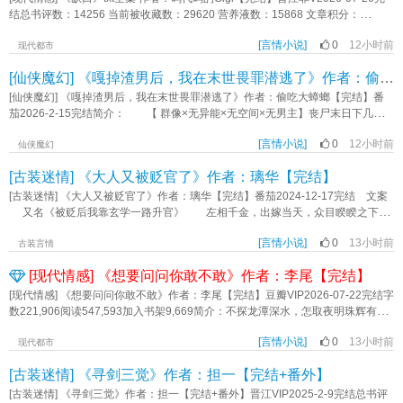
个炮灰路人！”《恋综路人？炮灰才是修罗场中心》作者：番茄小汉堡
黄金玉石、神奇美容液；星际世界的吃不胖美食剂、基因美化针…… 唐蜜：
结总书评数：14256 当前被收藏数：29620 营养液数：15868 文章积分：
光刻机有吗？UFO有吗？机甲有吗？光脑有吗？ 系统：……？？？
164,875,552文案：她以为他们走散了她知不知道，是她将他内心的缺口填满内
※※※※ 【求助：死宅·咸鱼·母胎solo并不想做任务，该如何攻略社恐的科学
[言情小说]
0
12小时前
容标签：主角视角陈昭江恒配角江亚洲一句话简介：爱立意：没有立意《缺口》
现代都市
家、自恋的当红顶流、直男的大神作家、狂妄的电竞大神、心有白月光的首富、
作者：码代码的Gigi
[仙侠魔幻] 《嘎掉渣男后，我在末世畏罪潜逃了》作者：偷吃大蟑螂【完结】
木得感情的天才…… 某沙雕网友：把金手指上交，攻略So easy！[狗
头.jpg]】 PS：本文全文架空！！！虚构世界。世界地图只有四大洲，女主所
[仙侠魔幻] 《嘎掉渣男后，我在末世畏罪潜逃了》作者：偷吃大蟑螂【完结】番
在的洲是蓝水洲！ 内容标签： 女配 系统 甜文 穿书 爽文 沙雕 主角视角唐
茄2026-2-15完结简介： 【 群像×无异能×无空间×无男主】丧尸末日下几个
蜜完结爽文《被迫穿成反派的娇气亲妈》《穿成女主的娇气包闺蜜》《当万人迷
普通女大学生的逃亡之路 丧尸爆发的时候，周邈刚刚捅进前男友脖颈的刀子
被迫穿到恐怖电影中》可宰 其它：预收《穿书后小人鱼把自己上交啦》求收
[言情小说]
0
12小时前
还没拔出来。 血喷了她一身。 因此当她看见图书馆窗外奔跑的血尸时还
仙侠魔幻
藏！ 一句话简介：恋爱系统上交后全世界帮我做任务 立意：努力奋斗，
以为过于震惊自己激情杀人的事实…… 精神错乱了。 直到尖叫声此起彼
成为自强自立的新时代女性
[古装迷情] 《大人又被贬官了》作者：璃华【完结】
伏响起，她才看向角落里眼睛还没闭上的尸体。 迷茫地想：好像……不用坐
────────────────────────────vip强推奖章唐蜜穿书后咸鱼了十
牢了？ 1.无任何异能金手指，主角都是普通人，会受伤会流血，介意慎
[古装迷情] 《大人又被贬官了》作者：璃华【完结】番茄2024-12-17完结 文案
年，突然发现自己是没出场就狗带的炮灰，并被攻略系统绑定。为了咸鱼得久一
点 2.丧尸不普通，有一定存活难度 3.女性角色有好有坏，不管善恶都会端
又名《被贬后我靠玄学一路升官》 左相千金，出嫁当天，众目睽睽之下，
点，唐蜜将系统上交，开启简单模式的攻略任务。社恐的科学家、自恋的当红顶
上桌，宝宝们开心看文《嘎掉渣男后，我在末世畏罪潜逃了》作者：偷吃大蟑螂
在花轿里被分尸。 所有人都说，这案子一定非人力所能及。 于是近来长
流、心有白月光的首富……唐蜜一边攻略目标一边帮他们改变陋习成长成更好的
[言情小说]
0
13小时前
安城最出名的贺大师被抓进了监牢。 贺境心:……可我根本不是真的玄学大
古装言情
自己，自己也顺便在攻略的路上收获了事业与爱情。本文设定新颖，剧情苏爽特
师，我就是骗钱的! 贺境心根本不会算卦，没翻过周易，也不会看相。 三
别，对帮助攻略目标改变缺点这一过程描写幽默有趣。是一本轻松诙谐的爽文小
[现代情感] 《想要问问你敢不敢》作者：李尾【完结】
元及第的状元宋钺，大殿之上公然拒婚，成功把自己作进了大理寺，成了八品大
说，值得一读。2026.08.05全本软校━━X；《咦！恋爱系统还能这么用吗》作
理寺丞。 上官看他眉目清秀，十分适合推出来当替罪羊。 于是相邻的两
[现代情感] 《想要问问你敢不敢》作者：李尾【完结】豆瓣VIP2026-07-22完结字
者：富十二
间监牢里，从一个村出来的两个大冤种，决定联手搞事，黑锅太沉他们不背，掀
数221,906阅读547,593加入书架9,669简介：不探龙潭深水，怎取夜明珠辉有过
了掀了! 成功甩掉黑锅后，打算老死不相往来的两人，却被迫锁死。 贺境
一次婚姻经历的肿瘤外科医生赵存英，对自己曾入围城一事的态度相当正面，结
心陪着宋钺，一路被贬出长安城。 从洛阳，到青州，再到并州，之后是岭
[言情小说]
0
13小时前
都结了，离也离了，既体验了一把失败的婚姻生活，又收获了一个气人的女儿。
现代都市
南，最后一路被贬到大晋最远最荒芜的地方。 从女相师到大理寺卿 从冷
很好。这样的人生经历一次足矣，多则要命……要老命的是他遇到了一只曾觊觎
[古装迷情] 《寻剑三觉》作者：担一【完结+番外】
板凳状元郎到一朝首辅 你是我肆意行走的后盾 我是你大杀四方的刀
过自己的“鸡”。从求学时代孔多莉就安于自己是一只鸡的命运。她妈说她妹是鹤，
阅读提醒： 1 本文女主推理，男主不会。 2男主才能非推理向，读书科举
让她妹往鹤群中去，而她是鸡，老实待在鸡圈最安全，读个师范，考个教师，找
[古装迷情] 《寻剑三觉》作者：担一【完结+番外】晋江VIP2025-2-9完结总书评