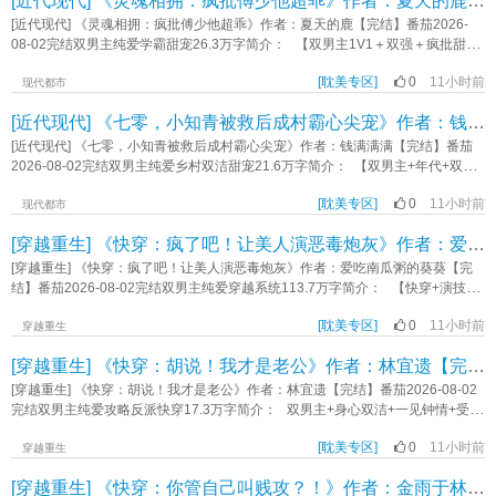
[近代现代] 《灵魂相拥：疯批傅少他超乖》作者：夏天的鹿【完结】
画：…… 作为废物小说家的卫极画抱头鼠窜，宛如混进狼群的哈士奇，只能
网骗互撩，后期甜宠，攻是引导性Daddy，只在床上狗。 内容标签： 都市 豪
靠演技假装变态杀手试图蒙混过关。然而，可能是演得太好了，他莫名其妙被认
[近代现代] 《灵魂相拥：疯批傅少他超乖》作者：夏天的鹿【完结】番茄2026-
门世家 情有独钟 天作之合 校园 轻松 主角视角沈眠互动江砚承 其它：捞
为是利用“巧合”杀人的高智商罪犯！ ——玩弄权术、草菅人命的高官因车祸死
08-02完结双男主纯爱学霸甜宠26.3万字简介： 【双男主1V1＋双强＋疯批甜宠
子、女装、Daddy、掉马、强宠 一句话简介：女装网骗到大佬Daddy 立
亡，卫极画恰好拎着扳手路过。 邪恶犯罪组织：做得好！完美的布局！
＋豪门商战＋HE】 “纪家小子，救救我。” 纪明晞只看了他一眼，转身离
意：积极面对生活《漂亮捞子钓上顶级Daddy后》作者：南听北遥
执法局：所有人准备！快出警！和上一次作案连上了，一定又是之前那个恐怖杀
[耽美专区]
0
11小时前
开。 傅家最无法无天的小少爷，从此记住了他。 原本只是报复，后来却
现代都市
手！ ——肆意剥削，让无数人流离失所的资本家不小心在公司总部触电而
成了纠缠、占有和无法克制的偏爱。 纪明晞看得见傅云天所有的嚣张，也看
[近代现代] 《七零，小知青被救后成村霸心尖宠》作者：钱满满满【完结】
死，卫极画刚好路过总电源。 邪恶犯罪组织：优雅！太优雅了！行业标杆！
得见那份疯劲之下不敢示人的恐惧 傅云天知道纪明晞，这位人人称赞的天之
业界楷模！ 执法局：可恶，他绝对是一个高智商杀人犯！他在短时间内反复
骄子，骨子里比谁都敢赌，也比谁都护短。 他们在豪门争斗中并肩成长，也
[近代现代] 《七零，小知青被救后成村霸心尖宠》作者：钱满满满【完结】番茄
作案，还重回案发现场挑衅我们！偏偏我们没有证据！ 就这样一次又一次。
在彼此最孤独的地方，找到了灵魂的归处。 他们不是谁拯救了谁。 只是
2026-08-02完结双男主纯爱乡村双洁甜宠21.6万字简介： 【双男主+年代+双洁
卫极画逐渐成为了犯罪界的神，被认为是拥有崇高理想，注定要创造新世界的救
两个孤独的灵魂，在彼此怀里，重新活了一次。《灵魂相拥：疯批傅少他超乖》
+甜宠+下乡+知青+玄幻】 大院子弟知青受&末世大佬村霸攻 温白和厉尘
世主，连火山爆发和天降陨石都被算在他头上！ 卫极画：？！ 你们到底
作者：夏天的鹿
[耽美专区]
0
11小时前
的第一次相遇！温白遭人嫉妒，陷害被村里的老光棍欺负，大声呼救时，厉尘赶
现代都市
要干什么啊！我只是个废物小说家啊！ ＊＊＊＊＊＊ ＊轻松无脑爽文，
了过来，救下温白。 厉尘眼中，温白的第一印象：一个大男人，哭唧唧的，
演技派迪化流，会有很多罪犯扭曲地迷恋主角（也算是另类万人迷了 ＊主角
[穿越重生] 《快穿：疯了吧！让美人演恶毒炮灰》作者：爱吃南瓜粥的葵葵【完结】
像个娘们一样！ 温白眼中的厉尘：啊！好帅啊！好喜欢啊！ 厉尘救下温
气运逆天，类似于电影《死神来了》，具体表现为特定目标会因为各种巧合死
白后，得知他的脚受伤了，直接背上温白，打算送他回知青院！ 厉尘：嗯，
[穿越重生] 《快穿：疯了吧！让美人演恶毒炮灰》作者：爱吃南瓜粥的葵葵【完
亡，全文除此之外没有任何玄幻因素，不要纠结逻辑，爽就完事了。 ＊全文
这小知青挺软的，闻起来挺香的，不错！ 厉尘送温白回到知青院后，识破阴
结】番茄2026-08-02完结双男主纯爱穿越系统113.7万字简介： 【快穿+演技好
虚构，无任何意义，文中三观不代表作者三观 内容标签：现代架空 穿书 爽文
险小人真面目，并撕破脸…… 温白看向厉尘：厉大哥，你那边有空房间
大美人+自我攻略切片攻+非爽文+洁+慢节奏+人设非完美】 颜溪为了复活绑
轻松 万人迷 迪化流 搜索关键字：主角：卫极画 一句话简介：这些罪犯真
吗？ 温白当天晚上就住进了厉尘的院子。 第二天，厉尘做了一个春梦，
[耽美专区]
0
11小时前
定系统，光荣加入快穿局【恶毒炮灰组】 在豪门世界他不仅抢了主角的M9和
穿越重生
好骗 立意：身在泥沼，心不蒙尘2026.08.07全本软校━━白；《被迫扮演恐怖
清醒过来，直接和温白表白，两人神速的处上了对象！ 之后，温白和厉尘，
牛，还在凌晨五点扰人清静。用小提琴拉出魔音。 颜溪：“快讨厌我！” 隔
杀手》作者：游狩
[穿越重生] 《快穿：胡说！我才是老公》作者：林宜遗【完结】
两人无意间踏上修真的道路，用他们自己的能力，帮助国家发展，强大起
壁神经衰弱的阴鸷大佬听着魔音：“有趣。” 在末世里，他作为男主大哥的恋
来！ 经过重重困难，最终过上没羞没燥的生活…… PS：架空年代文，一
人，那是又作又娇干啥啥不行。危急时刻还背刺主角。 颜溪：“生气吧，快把
[穿越重生] 《快穿：胡说！我才是老公》作者：林宜遗【完结】番茄2026-08-02
切皆以本文内容为准。《七零，小知青被救后成村霸心尖宠》作者：钱满满满
我扔进尸潮！” 黑化的男主一边生气，一边亲：“嫂子只是想活下去，有什么
完结双男主纯爱攻略反派快穿17.3万字简介： 双男主+身心双洁+一见钟情+受宠
错？既然做了错事，那就用自己……补偿我吧。” “费尽心机想要我的标记？
攻 主攻 陆尤深，一款从出生就一直在黑暗里的烙饼章鱼，被系统拐去做
乖，满足你。” “想杀我证道？无需动手，我的命连同这道心，早已都在你手
[耽美专区]
0
11小时前
拯救任务，遇到了可贵的爱情。 比较无聊的一个小甜文，纯甜 世界一：
穿越重生
里。” …… 颜溪很崩溃，颜溪很绝望：“系统！为什么剧情全崩了？为什么
拯救悲惨丑哥儿 “夫君，你好好躺着，我来” “哼，我是夫君！” “我知道
[穿越重生] 《快穿：你管自己叫贱攻？！》作者：金雨于林【完结】
我每天不仅不用死，还要腰酸背痛地应付这群疯子？！” “小溪，多谢你将我的
呀” “你……” 世界二：拯救多金反派《快穿：胡说！我才是老公》作者：