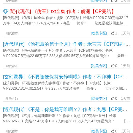
木泽代
常帅攻美受HE《天降竹马他超凶》作者：寒星迎
[耽美专区]
2
1天前
现实的种种压着他的脑袋做事。他对此愤愤不平，仗着有几分才华在艺术届我行
现代都市
我素几年。 钱不识在北城深秋垂头丧气地踌躇满志，当晚捡到一个全城最俗
[近代现代] 《仿玉》txt全集 作者：虞渊【CP完结】
气的玩意儿。 眼前的俗气玩意皮肤黑黑的，长得土土的，穿得也很有“味
道”。 起初，钱不识只当对方是个倒霉可怜鬼雇着，雇着雇着却对这个俗气的
[近代现代] 《仿玉》txt全集 作者：虞渊【CP完结】长佩VIP2026.7.30完结32.17
家伙产生好奇…… 天边是美轮美奂可遇不可求的月亮，我的月亮却愿意为我
万字1.34万人阅读550.24万人气4,107海星 简介： 纪庭是被认回血脉的
来到人间，只为捡起地上的六个便士。 标签：甜宠正剧剧情救赎《六个便士
真少爷。 因此白捡来一个老婆。 纪庭想，家族联姻，虞迟是他的未婚
与月亮》作者：红烧大排多放葱
[耽美专区]
1
1天前
妻，他的左右手，情场商场，本该理所应当。 虞迟想，纪家内斗，他是假少
现代都市
爷的人，纪庭娶了他，那是自取灭亡。 于是当所有人都夸赞假少爷至纯至
[近代现代] 《他死后的第十个月》作者：禾言言【CP完结+番外】
善，是璞玉，而真少爷声名狼藉，是仿玉的时候，纪庭问虞迟：你也这么想
吗？ 虞迟只能沉默不语。 纪庭始终没有等到那个答案。 直到他被推
[近代现代] 《他死后的第十个月》作者：禾言言【CP完结+番外】长佩
下山崖九死一生，看见虞迟毫不留情地走向纪宁时，他才终于明白虞迟的沉默
VIP2026.7.5完结22.68万字2,288人阅读59.56万人气640海星简介： 晏臻x舒
里，答案究竟是什么。 他哑声道：“虞迟，如果我活着回来，我也要你领教一
钰 舒钰命不好，出生时克死了亲爹，亲娘也不爱他，把他当成血包使劲从他
下我的手段。” 虞迟静静地看着他，眼睫轻颤。 “受教。” *1v1/he/双
[耽美专区]
0
1天前
身上吸血。 在舒钰确诊抑郁那天晚上，和他恋爱六年的男朋友晏臻提出分
现代都市
视角 *对抗路小情侣，豪门恩怨，狗血泼天 *本质是一篇非常狗血俗套你
手。 舒钰愣了几秒，随即点头同意。 分开两周后，传来了晏臻在订婚路
[玄幻灵异] 《不要随便保持安静啊喂》作者：不拜神【CP完结】
爱我我爱你但各怀鬼胎双向粗箭头因为各种误会互猜心思相爱相杀的二人转
上出车祸死掉的新闻。当舒钰得知消息打车跑过去的时候，晏臻的尸体烧的没有
标签：强强豪门商战狗血相爱相杀恨海情天荤素均衡双初恋《仿玉》作者：虞渊
了。 舒钰崩溃想要跟着晏臻一起死的时候，曾经强制伤害过他三个月的宋逢
[玄幻灵异] 《不要随便保持安静啊喂》作者：不拜神【CP完结】长佩
救了他。 虽然没死成，但舒钰因为晏臻的死亡出现了更严重的心理疾病，退
VIP2026.7.31完结12.54万字9.29万人气254海星 简介： 【亓七 X 陈不
行，认知也不清晰，并且频繁出现幻觉。 宋逢却硬要拉着拽着让他活下
怕】 嗷嗷娇鬼怪 X 胆小善变人类类 从现在开始，我将会一直制造出声
去。 — 第十个月，晏臻回来了。 可舒钰坚信他死掉了，只当他是幻
[耽美专区]
0
1天前
音！ 高考之后，我本以为迎来了人生之中最轻松的三个月。 不料，一次
灵异玄幻
觉，也不愿意同他亲近，甚至他开始惧怕晏臻，把宋逢当成了自己的救命稻草与
误闯误古宅，让我卷入了一个全新的世界。 从小戴的护身镜变成了催命符，
[近代现代] 《不是，你是我毒唯啊？》作者：九忌【CP完结+番外】
共生体。 — “爱是有人用死来证明，有人用疯来记住。” *控控勿看。
各路鬼怪纠缠，每当世界保持安静的时候，我还会被拖入鬼怪的世界。 为了
禁拆、逆CP。攻没有实质性的错误，但有追妻情节。大狗血。病弱受。 完
解救自己，我不得不为那个懒懒的家伙打工！ 标签：民俗志怪第一人称主受
[近代现代] 《不是，你是我毒唯啊？》作者：九忌【CP完结+番外】长佩
结：CP2059019 写得不好，致歉，免费 标签：狗血酸涩HE虐恋架空精
忽悠猫和呆呆狗小甜文直男没事啊七是美1HE《不要随便保持安静啊喂》作者：
VIP2026.7.31完结27.43万字1,207人阅读38.80万人气2,427海星简介： 【林
神病受免费通通精神病《他死后的第十个月》作者：禾言言
不拜神
祺鹦】X【陆舟】 【当红乐队主唱遇见了他的面瘫小毒唯】 【一见钟情】
[耽美专区]
0
1天前
【追妻】【甜宠】【百灵鸟与小磕巴】 好消息，一见钟情的台球教练是我的
现代都市