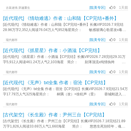
他。 低沉的声线中，居然有些不稳。 “池漪，过来。别坐在那里。” 最
怀疑。 非典型破镜重圆师徒文 周不苦X褚连 互攻 标签：师徒仙侠
人今日特告： 本店新聘金发碧眼西域客，刀工冠绝长安。 炙鸭每日限
后，薄引鹤百密一疏，还是没有看住池漪。 * 重生后，池漪得到系统，充
强强互攻HE正剧白月光年龄差《崖松》作者：剖白
[耽美专区]
0
1天前
量，售完即止，西域客本人不对外出售。 孔雀明王裴翎先生为本店特约食
古装迷情,穿越重生
分把握主动权。 他先告诉池家“我不陪你们玩了”，拍拍屁股走人。 然后告
客，每日午间驻场品尝。 注：裴先生驻场期间，本店概不负责其他客人的心
诉薄引鹤，“我是假少爷，你找真少爷联姻去吧。” 池漪想，自己真是太体贴
[近代现代] 《情劫难逃》作者：山和陆【CP完结+番外】
理阴影。 再注：裴先生与本店片鸭师傅之间的恩怨情仇，与本店经营无
了。 他带着两瓶最贵的酒离开池家，准备找个舒服的地方喝完酒，躺平等
关。 再再注：不许在店里打架。说的就是你们俩。 裴翎是一个熟练的骗
[近代现代] 《情劫难逃》作者：山和陆【CP完结+番外】长佩VIP2026.7.9完结
死。 还没等池漪睡着，池家二哥就破门而入，大哥带着一队医生冲到池漪旁
子。 他想不通，为什么骗术在裴云逸身上从来不奏效。 裴云逸是一个差
28.96万字2,352人阅读76.04万人气952海星简介： 敏感玻璃心歌星攻x毒舌
边，池父一边报警一边让池漪别睡。 薄引鹤眉头紧皱，看着这位刚和自己结
点被杀的老实人。 他也想不通，为什么九死一生后，他依然想靠近那个凶
钓系导演受 七年前，林云舟为了拍电影，在大街上发传单。杭城的五月，天
婚就闹着要离家出走的小少爷。 在这一天，池漪的家人发现，家里千娇百宠
手。 赛级白男犟种攻x风流多情美人受 师徒年下，双初恋，古风公路文，
[耽美专区]
0
1天前
气潮热，他穿着厚重的玩偶服，几欲晕倒。 傍晚，林云舟捏着赚到的100块
现代都市
长大的最小的孩子，不仅身体各项数值显著低于健康值，心理评估结果飙红，身
第三人称 新文CP2244233 死遁后被宿敌捡回去了。已开坑稳定日更中，赛
钱，拖着汗涔涔的身体在台阶上坐下。 余晖渐渐沉入湖底，对面高楼上的大
上还有不知何时出现的自伤痕迹。 池家人天都塌了。 * 薄引鹤抱过小
[近代现代] 《抓星星》作者：小酒滋【CP完结】
博古风情天恨海，欢迎入股 标签：HE年下强强武侠权谋破镜重圆覆水难收轻
屏突然亮起。 聚光灯下，一个西装革履的青年站在花瓣和蛋糕的中央，优雅
时候的池漪。 那时池漪才四五岁，安静乖巧，见人就笑。 池父对这个失
喜剧剧情《师父刀我的那一夜》作者：玉山枕头
地弹着钢琴，世界仿佛变成了一个巨大的城堡，而他是唯一的主角。 视频最
[近代现代] 《抓星星》作者：小酒滋【CP完结】长佩VIP2026.7.28完结29.31万
而复得的孩子宝贝得要命，真是捧在掌心怕化了。 薄引鹤没想到，十几年
后留下一行字：“祝乔青西18岁生日快乐。” 林云舟一无所有，但还是在心底
字5,912人阅读461.24万人气2,103海星 简介： 刻薄顶流x纯情纨绔 钟
后，这个孩子会成为他的小妻子。 更没想到，这个孩子有一天会支离破碎，
默默祝福：“生日快乐。” 七年后，林云舟却阴差阳错成了乔青西的绯闻男
庭安的度假村缺乏一位极具号召力的代言人。 万般无奈之下，他找上前男
酗酒度日。 薄引鹤想，既然池家人照顾不好池漪，那就由他来看顾。 薄
友。 再次见面时，林云舟早就淡忘了那张脸。 “你为什么要投资我的电
[耽美专区]
0
1天前
友，希望对方拯救自己濒死的度假村项目。 时隔三年再见，对方早已褪去当
现代都市
引鹤事事都纵容池漪，只有一点。 “你可以不乖，也可以胡闹，但必须在我视
影？”林云舟问。 “我喜欢你的电影。”乔青西说。 乔青西在七年间把林云
初的青涩，成为聚光灯簇拥下的顶流明星。 听完钟庭安的来意后，对方提出
线范围内。” 父亲，兄长，老师，爱人。 池漪所有缺失的部分，薄引鹤都
[近代现代] 《无声》txt全集 作者：宿沧【CP完结】
舟的电影作业看了上百次。 乔青西爱哭，林云舟爱哄。 最爱彼此的那
一个无理的要求——“可以，前提是你先跪下给我当狗。” 钟庭安二话不说，说
可以弥补。 #假少爷的花语是手慢无# 受的职业是调酒师 开局受18
年，乔青西放弃了音乐，林云舟放弃了电影。 一个是坠落神坛的歌星，一个
跪就跪。 跪下之后，还很认真地叫了两声——“汪汪”。 当年的事，他的确
[近代现代] 《无声》txt全集 作者：宿沧【CP完结】长佩VIP2026.7.9完结21.54万
岁，攻33岁，年龄差15岁 1v1，双洁 - 内容标签：豪门世家 情有独钟
是大器难成的导演。 暂时放弃了梦想，爱却依然走得曲折。 久别重逢
对厉之珩问心有愧。 - 四年前，钟庭安误以为好兄弟的恋情被人插足，于
字17.79万人气325海星简介： 林隅（攻）×徐杭声（受） 蓉城刚进入秋
重生 系统 救赎 真假少爷 搜索关键字：主角：池漪，薄引鹤 一句话简
后，林云舟带着他的新剧本穿过大雪飞奔到乔青西身边。 “这是给你的聘
是假意和“情敌”做朋友，试图感化对方。 那人是个小他三岁的表演系学生，长
天的时候，我带着一个小哑巴回了家。他似乎对某些色素糖精勾兑的小食品爱不
介：假少爷的花语是手慢无 立意：努力改变生活《厌世假少爷被Daddy娇养
书。” …… “乔青西，等这部电影拍完，你可以把我关在家里，我哪也不去
得盘正条顺，就是脾气不好。 钟庭安为了接近他，不仅缠着对方给自己上表
[耽美专区]
0
1天前
释手，对正儿八经的食物却挑三拣四。 那是我第一次见一个人口中的不挑食
现代都市
后》作者：松照临
了。” “我会做很坏的事。” 标签：破镜重圆年下攻娱乐圈顶流酸涩强强哭
演课，还有意无意打探他的感情生活。 眼见着对方和自己的关系越来越好，
就是样样都不吃，这样的后果就是浑身没二两肉，抱起来都硌手，于是我的生活
包攻成熟受搞笑甜宠《情劫难逃》作者：山和陆
[古代架空] 《长生殿》作者：尹州三台【CP完结】
钟庭安却总觉得有哪里不太对劲。 直到某一天，他被人压在排练室里
里从此多了个养肥小哑巴室友的目标…… 表里不一无赖攻×清冷敏感哑巴
亲...... *娱乐圈私设较多，请勿代入真人 标签：直掰弯没头脑和不高兴始
受 小哑巴男友养成计划ing 封面致谢：阿羊yang（red book） 提
[古代架空] 《长生殿》作者：尹州三台【CP完结】长佩VIP2026.7.18完结21.89
于误会的恋爱1V1过程错结果对《抓星星》作者：小酒滋
示： 第一本书，不完美的地方多多指教。 受不是先天哑巴，心理原因导
万字1,826人阅读33.69万人气1,660海星 简介： 悠悠生死别经年，魂魄