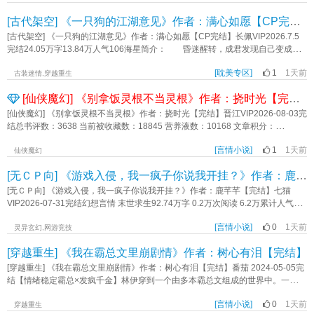
粉丝。 坏消息，他是我毒唯，还是铁直铁直的那种。 见到陆舟的第一
[古代架空] 《一只狗的江湖意见》作者：满心如愿【CP完结】
眼，林祺鹦就觉得自己沦陷了。 这个世界上竟然会有如此对他胃口的存
在！ 一定要追到他，要想办法把他泡到手！ 可为什么，如论他怎么像他
[古代架空] 《一只狗的江湖意见》作者：满心如愿【CP完结】长佩VIP2026.7.5
示好，他都是一副极其冷淡的样子啊！ QAQ难道他讨厌我？！ ——补药
完结24.05万字13.84万人气106海星简介： 昏迷醒转，成君发现自己变成了
哇！ 另一边。 陆舟（面无表情版）思考：他好帅他好帅他好帅不愧是我
一只小狗。 在解决这个要命的问题之前，他得解决另一个更要命的问
推我这辈子都不洗手了我要再买三十张他的专辑哦哦定制的周边尾款也要付了不
[耽美专区]
1
1天前
题： 屠夫之刀，悬于头顶了！ 剑宗九岳山的大师兄成君为证清白跳崖明
古装迷情,穿越重生
知道能不能跟他要一个内场的门票不行我要守住我推的事业和口碑不能让他跟粉
志，魂魄阴差阳错间寄身于狗，被落魄术师夏舒救下，免去了被宰割的命
[仙侠魔幻] 《别拿饭灵根不当灵根》作者：挠时光【完结】
丝私联什么有人黑我男神你知道他有多努力吗看我怎么切我的16个大小号把号给
运； 他以为自己的过去已经很惨了，没想到还有比他更惨的，夏舒的出身不
炸成灰…… 新坑感谢收藏！（笔芯） 标签：甜宠HE一见钟情直掰弯追妻
比他差，怎么也混成这步田地？ 一人一狗由大陆南方一路北游，遇到很多故
[仙侠魔幻] 《别拿饭灵根不当灵根》作者：挠时光【完结】晋江VIP2026-08-03完
《不是，你是我毒唯啊？》作者：九忌
人，也将揭开很多旧事； 秀水的掌上明珠、甩不掉的烂桃花、苗疆的小蛊
结总书评数：3638 当前被收藏数：18845 营养液数：10168 文章积分：
师、薛定谔的《龙渊古卷》……前缘往事纷至沓来，恢复人身，重回山门，终究
204,790,336【文案】 秦羡穿书了，穿成了书中云山宗里那个灵根被废的大
还是要面对那些不得不面对的历史遗留问题—— 我们为什么不去问问神奇的
[言情小说]
1
1天前
师姐 原主灵根被废，成为宗门弃子，最后寻了一处偏僻的地方了结了性
仙侠魔幻
狗子呢？他或许有一些，关于江湖的生活意见。 靠谱山门大师兄攻x毒舌阴阳
命 秦羡：好死不如赖活着 就算没了灵根，也得好好活着
[无ＣＰ向] 《游戏入侵，我一疯子你说我开挂？》作者：鹿芊芊【完结】
喜怒无常受 成君x夏舒 低魔微奇幻，有炼体与秘术师之分，本质是个快意
呀 她在穿书前，是一个美食博主，来到这里后，她打算重操旧业，捞起
情仇爱恨交织的武侠故事；部分源于九州设定，自成一系，考据退避，不影响阅
锅铲养活自己 野生的果子可以拿来做果酱，泡果酒，腌肉…… 吸着灵
[无ＣＰ向] 《游戏入侵，我一疯子你说我开挂？》作者：鹿芊芊【完结】七猫
读； 日更。 标签：江湖低魔武侠灵魂转换剧情年上强强秘术师公路文微
气长大的家禽，不论是炖汤还是红烧，都很鲜美 光临秦羡私房菜馆的顾
VIP2026-07-31完结幻想言情 末世求生92.74万字 0.2万次阅读 6.2万累计人气值
奇幻《一只狗的江湖意见》作者：满心如愿
客越来越多 他们有的给钱，有的以物换食物 就是有的食
简介:【0号线·地铁副本公告】“本站唯一规则：禁止尖叫。违规者——抹杀。”林
客…… 秦羡：您的尾巴露出来了啊喂…… 狐妖一族，一向是对人
[言情小说]
0
1天前
杳醒来时，车厢空荡，广播里重复这句话。她低头，手腕上戴着“分贝计数器”，数
灵异玄幻,网游竞技
类的食物不屑一顾的 打猎吃生肉，树上摘野果 最原始的食材，
值一旦过线，就会死。人类沦为玩家，唯有通关才能存活。失败者，将从现实彻
[穿越重生] 《我在霸总文里崩剧情》作者：树心有泪【完结】
最原始的吃法 直到某一次，狐狸洞里有小妖带回来了半只荷叶鸡 嫩
底消失。林杳本以为，自己只能在这布满邪祟、怪物与疯子的世界中挣扎求生。
滑多汁的鸡肉和菏叶的清香，直接吸引了一整个狐狸洞的小狐狸 小妖：
直到某天，系统警报响彻副本：【检测到钉子户玩家林杳，强行拆除规则墙体，
[穿越重生] 《我在霸总文里崩剧情》作者：树心有泪【完结】番茄 2024-05-05完
有个人类超级会做饭，做出来的食物好香，吃完后，我就顿悟进阶
授予隐藏称号——怪诞拆迁办主任。】林杳：？？？我只是想活，怎么就成了系
结【情绪稳定霸总×发疯千金】林伊穿到一个由多本霸总文组成的世界中。一个打
了…… 秦羡私房菜馆的名声，在妖族内一传十，十传百，族内小妖修炼
统最头疼的拆迁队？《游戏入侵，我一疯子你说我开挂？》作者：鹿芊芊
脸系统说，她的任务是推动剧情获得足够的奖励金才能离开。恶毒女配算什么？
结束后就往私房菜馆跑 狐族妖尊凌樾出关后，本想瞧瞧狐族新生一脉修
[言情小说]
0
1天前
她就当抽中豪门千金体验卡了。只是剧情为什么总是崩坏啊？“宿主，《陆总的乖
穿越重生