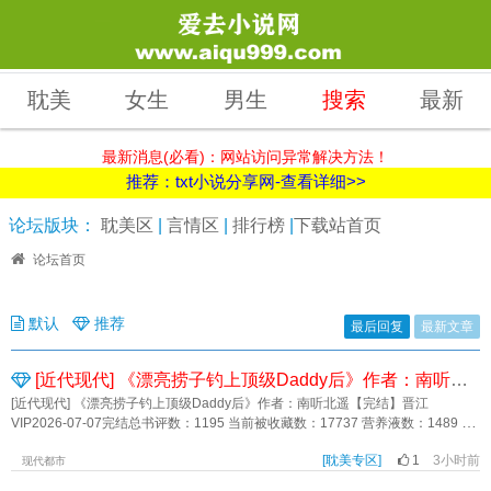
耽美
女生
男生
搜索
最新
最新消息(必看)：网站访问异常解决方法！
推荐：txt小说分享网-查看详细>>
论坛版块：
耽美区
|
言情区
|
排行榜
|
下载站首页
论坛首页
默认
推荐
最后回复
最新文章
[近代现代] 《漂亮捞子钓上顶级Daddy后》作者：南听北遥【完结】
[近代现代] 《漂亮捞子钓上顶级Daddy后》作者：南听北遥【完结】晋江
VIP2026-07-07完结总书评数：1195 当前被收藏数：17737 营养液数：1489 文
章积分：127,406,056文案： 沈眠是个穷学生，靠着兼职和奖学金在大学里
[耽美专区]
1
3小时前
勉强度日。 因为穷，他很看不惯寝室里那个不把钱当钱的富二代室友，骄奢
现代都市
无度，轻浮滥情，一学期能换好几任对象。 室友有个哥哥叫江砚承，年纪轻