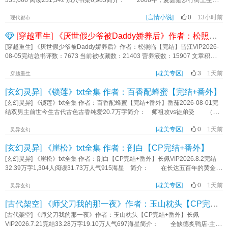
331,066 阅读231,342 加入书架6,985简介： 2008年，夏昙是步行街上生意
刺杀成功，我怎么可能再活着回来。 后来，我终于见到了那片葵花海。
意：。 ​《上梁不正》作者：金呆了
红火的饰品店老板，李复严是生活事业双失意的归国精英。 不打不相识，两
那夜星河璀璨，月明千里，沈未坐在我身边，为我斟了杯酒，问我： 你可曾
[言情小说]
0
13小时前
人在夏季午后的阵雨里干过架，也在夜晚闷热的小楼阳台，一起拥抱着流过
现代都市
有过喜欢的人？ 我微微怔住，旋即袖内寒芒一闪，同他笑道： 曾有。你
汗。 2018年，夏昙是资产过亿的外贸公司大老板，李复严是知名私募公司创
呢？ 他听后，许久不语，久到我就要错过时机。 数月来我一直在等这样
[穿越重生] 《厌世假少爷被Daddy娇养后》作者：松照临【完结】
始人。 商务饭局意外重逢，两人都说不认识对方。人物设定：女主夏昙：热
绝好的机会。 拔刀出鞘时，他忽然莞尔，仰头饮尽一杯酒，平静道： 不
辣小老板男主李复严：闷骚伪冰山标签：言情小说 现代言情 相爱相杀 破镜重圆
[穿越重生] 《厌世假少爷被Daddy娇养后》作者：松照临【完结】晋江VIP2026-
曾。 ＃你是我此生的无妄之疾，无需医药，便已大幸大喜。 内容标
市井生活 追妻火葬场 熟男熟女《过路雨》作者：叶不洗
08-05完结总书评数：7673 当前被收藏数：21403 营养液数：15907 文章积分：
签： 宫廷侯爵 江湖 情有独钟 破镜重圆 天作之合 复仇虐渣 主角视角高逐晓
315,037,984文案 沉稳年上严管妻Daddy攻×病弱厌世Brat受 上辈子，池
（字天迎）宋千山（字扶云）配角杜万皋曲静幽 其它：尧天，大徵，即
[耽美专区]
3
1天前
漪离家出走过两次。 第一次，池漪被人发现是鸠占鹊巢的假少爷。 宅斗
穿越重生
皋 一句话简介：我那诈死的师兄回门了。 立意：人生如逆旅，我亦是行
失败的池漪灰头土脸离开池家，被联姻对象捡走。 第二次，池漪受不了联姻
人《寻剑三觉》作者：担一
[玄幻灵异] 《锁莲》txt全集 作者：百香配蜂蜜【完结+番外】
对象的管教，逃离了对方的大别墅。 * 池漪的联姻对象，薄引鹤——池家
的商业合作伙伴，沉稳冷静，深不可测，英俊多金。 从任何角度来看，他都
[玄幻灵异] 《锁莲》txt全集 作者：百香配蜂蜜【完结+番外】番茄2026-08-01完
是个完美的结婚对象。 唯一的问题就是，池漪从小到大都叫他“薄叔叔”。
结双男主前世今生古代古色古香纯爱20.7万字简介： 师祖攻vs徒弟受 （徒
池漪刚满18岁，还没来得及享受自由的成年生活，就被婚约嫁给了薄叔叔。
弟师尊的师尊——师祖） 【后期墙纸—引莲如瓮 —异瞳】 如何锁住一朵
抵达薄家的那天，池漪站在门口，不知道该怎么称呼这位比他成熟太多的丈
[耽美专区]
0
1天前
青莲 宋青玉背着全宗门所有人，和师祖厮混在了一起 师祖不像师尊那
灵异玄幻
夫。 下意识脱口而出的，还是“薄叔叔”三个字。 薄引鹤撩起眼皮，应下了
样，关心他的修为，提醒他练剑 师祖给予他自由的同时，也在慢慢收拢手中
[玄幻灵异] 《崖松》txt全集 作者：剖白【CP完结+番外】
这声薄叔叔。 此后两年，他们朝夕相处，却从未越界。 薄引鹤为人克
的铁链 宋青玉前世是天地初开时长出的一株青莲，蒙受神明日夜照顾，才得
制，虽然管池漪管得很严，但似乎只是把池漪当小辈照顾。 * 直到某天，
以开化修炼，后来混沌降临，他吸收浊气，逐渐生出七情六欲，化作人形，口吐
[玄幻灵异] 《崖松》txt全集 作者：剖白【CP完结+番外】长佩VIP2026.8.2完结
池家发现池漪是抱错的假少爷，寻回了真少爷，将池漪扫地出门。 薄引鹤却
人言。 可有一天他被神明剖去莲心，痛苦死去。 洛水秋是上古神明，引
32.39万字1,304人阅读31.73万人气915海星 简介： 在长达五百年的黄金年
拒绝离婚，还强行将池漪留在别墅里。 池漪想，虽然薄叔叔长得真的很好
来东水，千百万年日夜照顾一朵青莲，亲手将其养大，本应长久与他作伴，可是
代后，修真界迎来了一场浩劫。无数对仙术免疫的怪物从那道曾给修真界带来巨
看，但他也有很多缺点。 比如，不够体贴。 池漪只是在放满水的浴缸里
青莲生**水，杏出墙头。 没有了莲心，应该不会再生私情。 攻受控慎
[耽美专区]
0
1天前
大财富的末瀑遗迹之中涌出，后来人们发现，只有从末瀑中取出的法器能够斩杀
灵异玄幻
躺了一会儿，薄引鹤就把他拎出来，从此再也不让他一个人进浴室。 再比
入，全部虐一遍（其实也没那么虐，反正作者没有写哭＠_＠） 今生我要将你
那些怪物。 其中最为珍贵的、有自我意识的秘宝被称为“神器”。
如，不够大度。 池漪只是喝了几瓶粮食发酵的果汁，薄引鹤就把酒窖全都搬
[古代架空] 《师父刀我的那一夜》作者：玉山枕头【CP完结+番外】
牢牢锁在身边，即便爱恨丛生 并无家暴暴力情节，双洁，he《锁莲》作者：
———— 上仙界名门周家出身的符阵师周无因被八门庭会一纸调令书遣往地
走了，还打他屁股。 再再比如，不够沉稳。 池漪只是坐在天台上吹吹
百香配蜂蜜
坤界的末瀑前线昆仑，并作为末瀑神兵封神剑的燃料奉献此生。 被迫失去修
[古代架空] 《师父刀我的那一夜》作者：玉山枕头【CP完结+番外】长佩
风，薄引鹤就让人在楼下铺了救生垫，一边谨慎地靠近，一边让池漪回头看
为和地位的周无因在与封神剑的操控者裴澜雪同行期间，对裴澜雪的身份产生了
VIP2026.7.21完结33.28万字19.10万人气697海星简介： 全缺德炙鸭店·主理