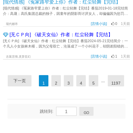
[现代情感] 《冤家路窄爱上你》作者：红尘轻舞【完结】
炽 2. 依靠嫂子系统积攒点数，逐渐提升属性，每种属性上限15 3. 前期主
子呢？《误惹腹黑相公：来嘛，英雄》作者：红尘轻舞
要点美貌，后期取得点数困难，技能提升都靠勤学苦练 4. 特点：能屈能伸，
[现代情感] 《冤家路窄爱上你》作者：红尘轻舞【完结】番茄2019-01-18完结简
爱（扣）财（门） 5. 主：次/档/符 主页预收文，下一本开： 哥哥对妹
介：高晟；高氏集团总裁的独子，因童年的阴影而讨厌女人，却偏偏因为惩罚一
妹是这样的，捧在手里怕湿了，含在嘴里怕化了。 车银忧不知道什么时候
个敢戏弄他的女孩而不知不觉爱上她。莫米米；一个见人说人话，见鬼说鬼话，
起，他亲手带大、每天黏着他的妹妹，忽然开始讨厌他。 直到从朋友那得
[言情小说]
0
1天前
胆小怕事偏又爱耍点小聪明，头脑一发热偏又胆大无比的小女子，因为一次小小
现代都市
知，妹妹谈了个黄毛。 —— 李恩书不喜欢哥哥。 她鼓起勇气给喜欢
的报复而牵扯上两个性格极端的帅哥。风泽轩；暗势力组织的少主，父母双亡
的同人老师发了私信，准备高价定制一篇属于哥哥的泥塑嬷文。 “老师，礼貌
[无ＣＰ向] 《破天女仙》作者：红尘轻舞【完结】
后，被高晟的父亲收为义子，和高晟是死党。被称为大众情人，花花公子的他偏
敲敲，接定制吗？我想让车银优当我姐姐。” 隔壁床的aeri看着要求陷入沉
偏从骨子里渴望一份纯真的爱情。爱情到底是什么？是选择放手，还是执子之
[无ＣＰ向] 《破天女仙》作者：红尘轻舞【完结】番茄2024-05-21完结简介：一
思，这对吗。 内容标签： 娱乐圈 日韩泰 系统 爽文 升级流 乙女向 主角视
手，与子偕老？只是在这场感情纠缠中，谁又丢失了谁的心？都说冤家路窄，想
个凡人小女孩林木槿，因为父母双亡，沦落成了一个小叫花子，却阴差阳错的走
角沈清雅一些帅哥配角lsrf 其它：沙雕，修罗场，直播，预知，娱乐圈，虐
她莫米米好不容易找到一份工作，怎么老板竟然是学校里的冤家高晟？唉!受气的
上了修仙之路。 灵根资质不好算什么，咱有过人的画符和阵法天赋啊，画符卖了
文 一句话简介：成为嫂子之后的第一件事就是忘本 立意：爱是生活的解
日子到了。《冤家路窄爱上你》作者：红尘轻舞
[言情小说]
1
1天前
赚灵石，炼制阵盘卖了赚灵石，有了灵石，还愁不能快速提升修为吗？ 至于青璇
古装言情,灵异玄幻
药《绑定嫂子系统出道后》作者：吞没
大陆已经上万年没人飞升了，天机被遮蔽了？那咱就将这天捅破好了！【凡人
流，无系统，无空间】（本文已经确定无cp.）《破天女仙》作者：红尘轻舞
...
下一页
1
2
3
4
5
1197
跳转到:
GO