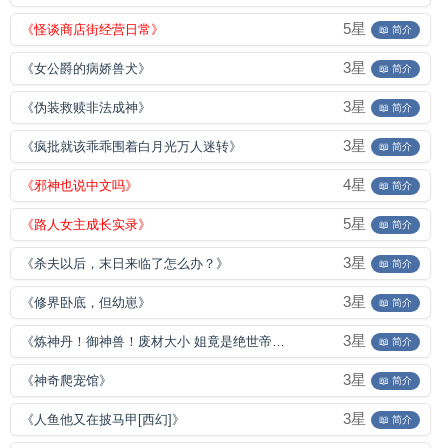
5星
《怪谈商店街经营日常》
📖 简介
3星
《女公爵的病娇兽犬》
📖 简介
3星
《伪装救赎非法成神》
📖 简介
3星
《疯批就该乖乖围着白月光万人迷转》
📖 简介
4星
《邪神也说中文吗》
📖 简介
5星
《路人女主成长实录》
📖 简介
3星
《杀夫以后，末日来临了怎么办？》
📖 简介
3星
《修界卧底，但幼崽》
📖 简介
3星
《炼神丹！御神兽！废材大小 姐竟是绝世帝女》
📖 简介
3星
《神奇爬宠馆》
📖 简介
3星
《人鱼他又在披马甲[西幻]》
📖 简介