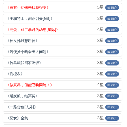
5星
《总有小动物来找我报案》
📖 简介
3星
《主职特工，副职训夫[GB]》
📖 简介
4星
《完蛋，成了暴君的幼崽[星际]》
📖 简介
3星
《神女她只想斩神》
📖 简介
3星
《随便捡小狗会出大问题》
📖 简介
3星
《竹马喊我回家吃饭》
📖 简介
3星
《挽橙衣》
📖 简介
4星
《修真界，但能召唤同胞！》
📖 简介
3星
《遇妖狐，结冥契》
📖 简介
3星
《一路货色[人外]》
📖 简介
3星
《恶女》全集
📖 简介