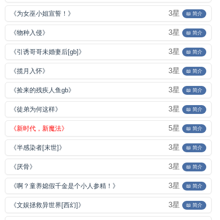
3星
《为女巫小姐宣誓！》
📖 简介
3星
《物种入侵》
📖 简介
3星
《引诱哥哥未婚妻后[gb]》
📖 简介
3星
《揽月入怀》
📖 简介
3星
《捡来的残疾人鱼gb》
📖 简介
3星
《徒弟为何这样》
📖 简介
5星
《新时代，新魔法》
📖 简介
3星
《半感染者[末世]》
📖 简介
3星
《厌骨》
📖 简介
3星
《啊？童养媳假千金是个小人参精！》
📖 简介
3星
《文娱拯救异世界[西幻]》
📖 简介