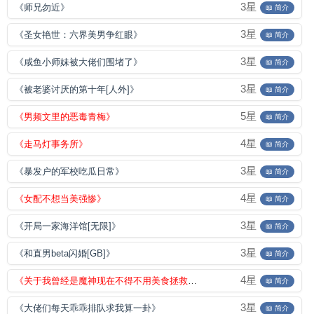
3星
《师兄勿近》
📖 简介
3星
《圣女艳世：六界美男争红眼》
📖 简介
3星
《咸鱼小师妹被大佬们围堵了》
📖 简介
3星
《被老婆讨厌的第十年[人外]》
📖 简介
5星
《男频文里的恶毒青梅》
📖 简介
4星
《走马灯事务所》
📖 简介
3星
《暴发户的军校吃瓜日常》
📖 简介
4星
《女配不想当美强惨》
📖 简介
3星
《开局一家海洋馆[无限]》
📖 简介
3星
《和直男beta闪婚[GB]》
📖 简介
4星
《关于我曾经是魔神现在不得不用美食拯救异界这件事》
📖 简介
3星
《大佬们每天乖乖排队求我算一卦》
📖 简介