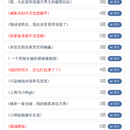
3星
《我、大反派和龙傲天男主的极限拉扯》
📖 简介
4星
《咸鱼夫妇今天也想躺平》
📖 简介
3星
《嘎掉渣男后，我在末世畏罪潜逃了》
📖 简介
5星
《别拿饭灵根不当灵根》
📖 简介
3星
《末世后我全家凭空间躺赢》
📖 简介
3星
《 一个草根女修的艰难修炼路》
📖 简介
4星
《说好的宅斗，怎么打起来了？》
📖 简介
3星
《污染物搞农场养毛茸茸》
📖 简介
3星
《上将与小狗gb》
📖 简介
3星
《继承一家当铺，我的顾客来自万界》
📖 简介
3星
《小师妹她修长生道》
📖 简介
5星
《诡域降临》
📖 简介