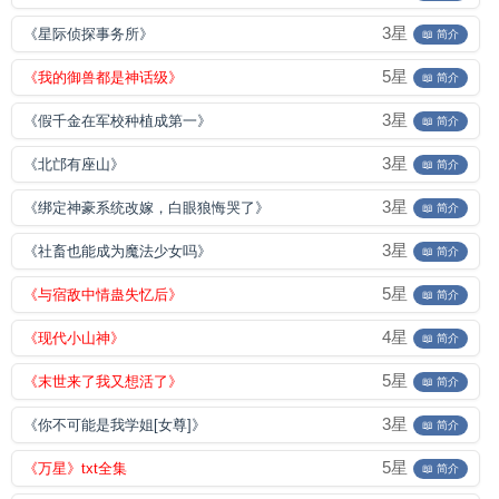
3星
《星际侦探事务所》
📖 简介
5星
《我的御兽都是神话级》
📖 简介
3星
《假千金在军校种植成第一》
📖 简介
3星
《北邙有座山》
📖 简介
3星
《绑定神豪系统改嫁，白眼狼悔哭了》
📖 简介
3星
《社畜也能成为魔法少女吗》
📖 简介
5星
《与宿敌中情蛊失忆后》
📖 简介
4星
《现代小山神》
📖 简介
5星
《末世来了我又想活了》
📖 简介
3星
《你不可能是我学姐[女尊]》
📖 简介
5星
《万星》txt全集
📖 简介