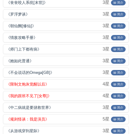
3星
《丧丧咬人系统[末世]》
📖 简介
3星
《罗浮梦谈》
📖 简介
3星
《朝仙阙[修仙]》
📖 简介
3星
《情敌攻略手册》
📖 简介
3星
《师门上下都有病》
📖 简介
3星
《她如此普通》
📖 简介
3星
《不会说话的Omega[GB]》
📖 简介
4星
《限制文炮灰觉醒以后》
📖 简介
4星
《我的跟班不见了[女尊]》
📖 简介
3星
《中二病就是要拯救世界》
📖 简介
5星
《规则怪谈：我是演员》
📖 简介
3星
《从游戏穿到星际》
📖 简介