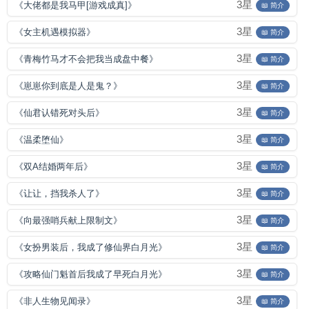
3星
《大佬都是我马甲[游戏成真]》
📖 简介
3星
《女主机遇模拟器》
📖 简介
3星
《青梅竹马才不会把我当成盘中餐》
📖 简介
3星
《崽崽你到底是人是鬼？》
📖 简介
3星
《仙君认错死对头后》
📖 简介
3星
《温柔堕仙》
📖 简介
3星
《双A结婚两年后》
📖 简介
3星
《让让，挡我杀人了》
📖 简介
3星
《向最强哨兵献上限制文》
📖 简介
3星
《女扮男装后，我成了修仙界白月光》
📖 简介
3星
《攻略仙门魁首后我成了早死白月光》
📖 简介
3星
《非人生物见闻录》
📖 简介