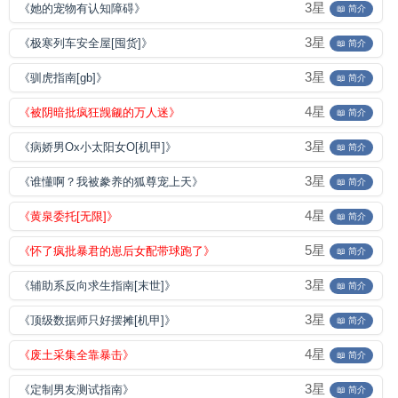
3星
《她的宠物有认知障碍》
📖 简介
3星
《极寒列车安全屋[囤货]》
📖 简介
3星
《驯虎指南[gb]》
📖 简介
4星
《被阴暗批疯狂觊觎的万人迷》
📖 简介
3星
《病娇男Ox小太阳女O[机甲]》
📖 简介
3星
《谁懂啊？我被豢养的狐尊宠上天》
📖 简介
4星
《黄泉委托[无限]》
📖 简介
5星
《怀了疯批暴君的崽后女配带球跑了》
📖 简介
3星
《辅助系反向求生指南[末世]》
📖 简介
3星
《顶级数据师只好摆摊[机甲]》
📖 简介
4星
《废土采集全靠暴击》
📖 简介
3星
《定制男友测试指南》
📖 简介