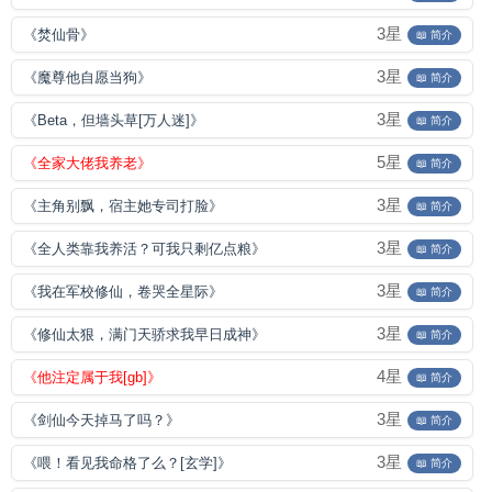
3星
《焚仙骨》
📖 简介
3星
《魔尊他自愿当狗》
📖 简介
3星
《Beta，但墙头草[万人迷]》
📖 简介
5星
《全家大佬我养老》
📖 简介
3星
《主角别飘，宿主她专司打脸》
📖 简介
3星
《全人类靠我养活？可我只剩亿点粮》
📖 简介
3星
《我在军校修仙，卷哭全星际》
📖 简介
3星
《修仙太狠，满门天骄求我早日成神》
📖 简介
4星
《他注定属于我[gb]》
📖 简介
3星
《剑仙今天掉马了吗？》
📖 简介
3星
《喂！看见我命格了么？[玄学]》
📖 简介