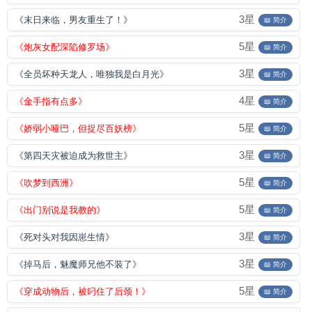
3星
《末日来临，男友重生了！》
📖 简介
5星
《炮灰女配深陷修罗场》
📖 简介
3星
《全员坏种天龙人，唯独我是白月光》
📖 简介
4星
《金手指有点多》
📖 简介
5星
《娇弱小哑巴，但捉尽百妖榜》
📖 简介
3星
《第四天灾被迫成为救世主》
📖 简介
5星
《吹梦到西洲》
📖 简介
5星
《出门别说是我教的》
📖 简介
3星
《死对头对我因崽生情》
📖 简介
3星
《掉马后，魅魔师兄他不装了》
📖 简介
5星
《穿成动物后，被叼住了后颈！》
📖 简介