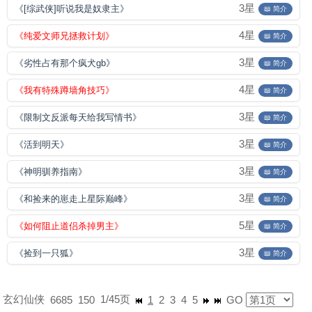
3星
《[综武侠]听说我是奴隶主》
📖 简介
4星
《纯爱文师兄拯救计划》
📖 简介
3星
《劣性占有那个疯犬gb》
📖 简介
4星
《我有特殊蹲墙角技巧》
📖 简介
3星
《限制文反派每天给我写情书》
📖 简介
3星
《活到明天》
📖 简介
3星
《神明驯养指南》
📖 简介
3星
《和捡来的崽走上星际巅峰》
📖 简介
5星
《如何阻止道侣杀掉男主》
📖 简介
3星
《捡到一只狐》
📖 简介
玄幻仙侠
1/45页
6685
150
1
2
3
4
5
GO