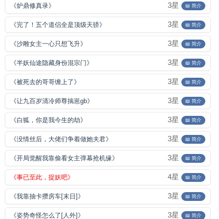
3星
《炉鼎修真录》
📖 简介
3星
《完了！五个道侣全是顶级天骄》
📖 简介
3星
《沙雕女主一心只想飞升》
📖 简介
3星
《半妖仙途隐藏身份混宗门》
📖 简介
3星
《被死去的哥哥缠上了》
📖 简介
3星
《让九百岁清冷师尊揣崽gb》
📖 简介
3星
《白狐，你是我今生的劫》
📖 简介
3星
《没情丝后，大佬们争着做她夫君》
📖 简介
3星
《开局觉醒我靠偷看女主弹幕抢机缘》
📖 简介
4星
《事已至此，捉妖吧》
📖 简介
3星
《我靠抽卡攒房车[末日]》
📖 简介
3星
《姿势奇怪怎么了[人外]》
📖 简介