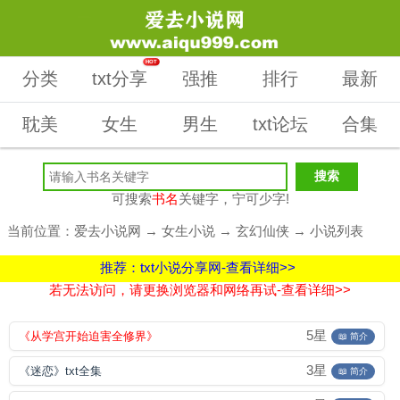
HOT
分类
txt分享
强推
排行
最新
耽美
女生
男生
txt论坛
合集
可搜索
书名
关键字，宁可少字!
当前位置：
爱去小说网
→
女生小说
→
玄幻仙侠
→ 小说列表
推荐：txt小说分享网-查看详细>>
若无法访问，请更换浏览器和网络再试-查看详细>>
5星
《从学宫开始迫害全修界》
📖 简介
3星
《迷恋》txt全集
📖 简介