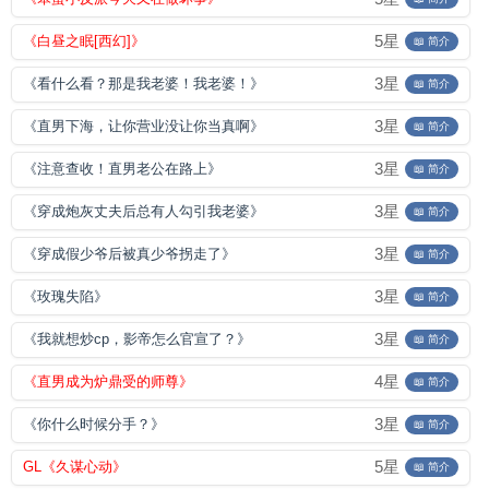
5星
《白昼之眠[西幻]》
📖 简介
3星
《看什么看？那是我老婆！我老婆！》
📖 简介
3星
《直男下海，让你营业没让你当真啊》
📖 简介
3星
《注意查收！直男老公在路上》
📖 简介
3星
《穿成炮灰丈夫后总有人勾引我老婆》
📖 简介
3星
《穿成假少爷后被真少爷拐走了》
📖 简介
3星
《玫瑰失陷》
📖 简介
3星
《我就想炒cp，影帝怎么官宣了？》
📖 简介
4星
《直男成为炉鼎受的师尊》
📖 简介
3星
《你什么时候分手？》
📖 简介
5星
GL《久谋心动》
📖 简介