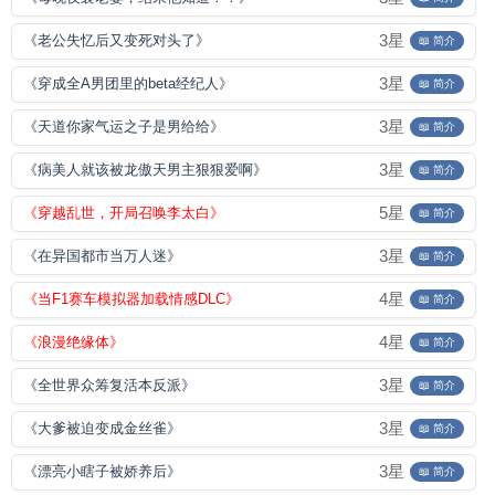
3星
《老公失忆后又变死对头了》
📖 简介
3星
《穿成全A男团里的beta经纪人》
📖 简介
3星
《天道你家气运之子是男给给》
📖 简介
3星
《病美人就该被龙傲天男主狠狠爱啊》
📖 简介
5星
《穿越乱世，开局召唤李太白》
📖 简介
3星
《在异国都市当万人迷》
📖 简介
4星
《当F1赛车模拟器加载情感DLC》
📖 简介
4星
《浪漫绝缘体》
📖 简介
3星
《全世界众筹复活本反派》
📖 简介
3星
《大爹被迫变成金丝雀》
📖 简介
3星
《漂亮小瞎子被娇养后》
📖 简介