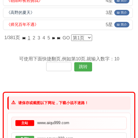
4星
《朝阳昨夜轻拥我》
📖 简介
3星
《高野的夏天》
📖 简介
5星
《师兄百年不遇》
📖 简介
1/381页
1
2
3
4
5
GO
可使用下面快捷翻页,例如第10页,就输入数字：10
⚠️
请保存或截图以下网址，下载小说不迷路！
www.aiqu999.com
主站