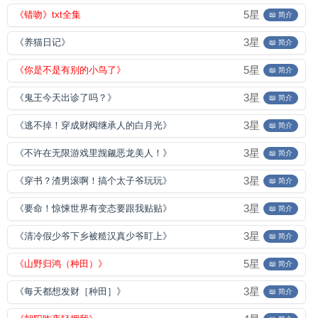
5星
《错吻》txt全集
📖 简介
3星
《养猫日记》
📖 简介
5星
《你是不是有别的小鸟了》
📖 简介
3星
《鬼王今天出诊了吗？》
📖 简介
3星
《逃不掉！穿成财阀继承人的白月光》
📖 简介
3星
《不许在无限游戏里觊觎恶龙美人！》
📖 简介
3星
《穿书？渣男滚啊！搞个太子爷玩玩》
📖 简介
3星
《要命！惊悚世界有变态要跟我贴贴》
📖 简介
3星
《清冷假少爷下乡被糙汉真少爷盯上》
📖 简介
5星
《山野归鸿（种田）》
📖 简介
3星
《每天都想发财［种田］》
📖 简介