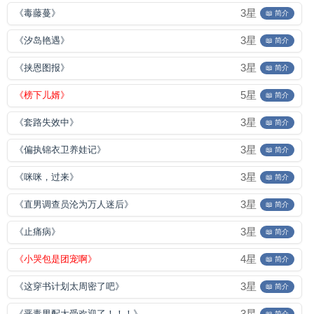
3星
《毒藤蔓》
📖 简介
3星
《汐岛艳遇》
📖 简介
3星
《挟恩图报》
📖 简介
5星
《榜下儿婿》
📖 简介
3星
《套路失效中》
📖 简介
3星
《偏执锦衣卫养娃记》
📖 简介
3星
《咪咪，过来》
📖 简介
3星
《直男调查员沦为万人迷后》
📖 简介
3星
《止痛病》
📖 简介
4星
《小哭包是团宠啊》
📖 简介
3星
《这穿书计划太周密了吧》
📖 简介
3星
《恶毒男配太受欢迎了！！！》
📖 简介