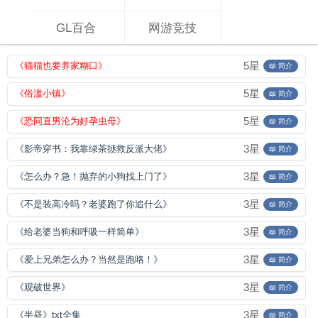
GL百合
网游竞技
5星
《猫猫也要养家糊口》
📖 简介
5星
《俗滥小镇》
📖 简介
5星
《恐同直男沦为好孕虫母》
📖 简介
3星
《影帝穿书：我靠绿茶拯救反派大佬》
📖 简介
3星
《怎么办？急！抛弃的小狗找上门了》
📖 简介
3星
《不是装高冷吗？老婆跑了你追什么》
📖 简介
3星
《给老婆当狗和呼吸一样简单》
📖 简介
3星
《爱上兄弟怎么办？当然是跑咯！》
📖 简介
3星
《观破世界》
📖 简介
3星
《半昼》txt全集
📖 简介