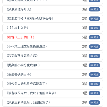
3星
《穿成最低等哥儿》
📖 简介
3星
《暗卫装可怜？王爷他会哄不会停》
📖 简介
3星
《【主攻】入赘》
📖 简介
5星
《在古代上班的日子》
📖 简介
3星
《小作精上综艺后靠撒娇爆红》
📖 简介
3星
《和宿敌互换系统之后》
📖 简介
3星
《抛弃的小狗分化成顶E》
📖 简介
3星
《假装丧偶的日子》
📖 简介
3星
《娇气美人始乱终弃后翻车了》
📖 简介
3星
《被老板买走后，我成了他的金丝雀》
📖 简介
3星
《穿成三岁幼崽后，我成团宠了》
📖 简介