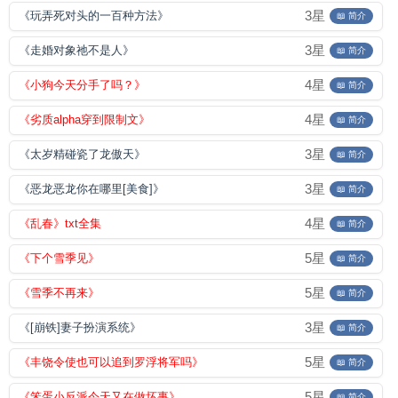
3星
《玩弄死对头的一百种方法》
📖 简介
3星
《走婚对象祂不是人》
📖 简介
4星
《小狗今天分手了吗？》
📖 简介
4星
《劣质alpha穿到限制文》
📖 简介
3星
《太岁精碰瓷了龙傲天》
📖 简介
3星
《恶龙恶龙你在哪里[美食]》
📖 简介
4星
《乱春》txt全集
📖 简介
5星
《下个雪季见》
📖 简介
5星
《雪季不再来》
📖 简介
3星
《[崩铁]妻子扮演系统》
📖 简介
5星
《丰饶令使也可以追到罗浮将军吗》
📖 简介
5星
《笨蛋小反派今天又在做坏事》
📖 简介