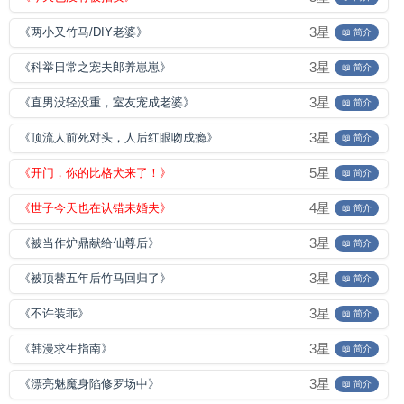
3星
《两小又竹马/DIY老婆》
📖 简介
3星
《科举日常之宠夫郎养崽崽》
📖 简介
3星
《直男没轻没重，室友宠成老婆》
📖 简介
3星
《顶流人前死对头，人后红眼吻成瘾》
📖 简介
5星
《开门，你的比格犬来了！》
📖 简介
4星
《世子今天也在认错未婚夫》
📖 简介
3星
《被当作炉鼎献给仙尊后》
📖 简介
3星
《被顶替五年后竹马回归了》
📖 简介
3星
《不许装乖》
📖 简介
3星
《韩漫求生指南》
📖 简介
3星
《漂亮魅魔身陷修罗场中》
📖 简介