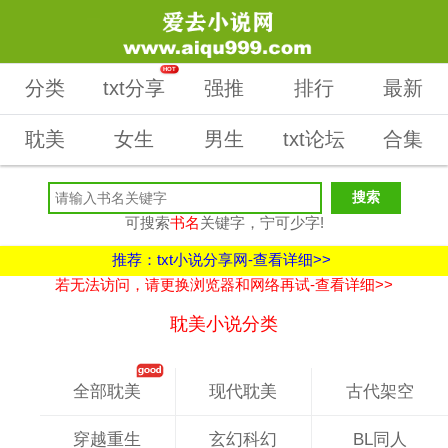
HOT
分类
txt分享
强推
排行
最新
耽美
女生
男生
txt论坛
合集
可搜索
书名
关键字，宁可少字!
推荐：txt小说分享网-查看详细>>
若无法访问，请更换浏览器和网络再试-查看详细>>
耽美小说分类
全部耽美
现代耽美
古代架空
穿越重生
玄幻科幻
BL同人