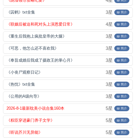
4星
《阴湿领导攻略纪要》
📖 简介
3星
《囚鹤》txt全集
📖 简介
4星
《联姻后被迫和死对头上演恩爱日常》
📖 简介
3星
《重生后我抱上疯批皇帝的大腿》
📖 简介
3星
《可恶，他怎么还不喜欢我》
📖 简介
3星
《奉旨成婚后我成了摄政王的掌心月》
📖 简介
3星
《小丧尸观察日记》
📖 简介
3星
《热忱》txt全集
📖 简介
3星
《公用的A级向导》
📖 简介
5星
2026-8-1最新耽美小说合集160本
📖 简介
5星
《权臣穿进豪门养子文学》
📖 简介
5星
《听说芥川无异能》
📖 简介