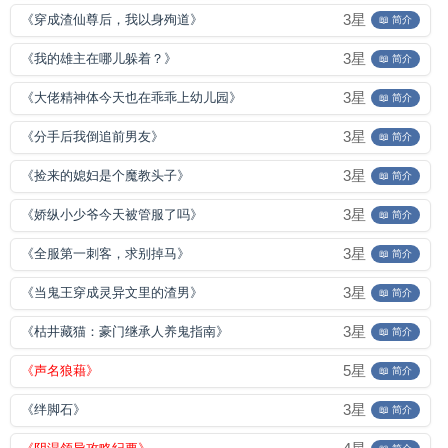
3星
《穿成渣仙尊后，我以身殉道》
📖 简介
3星
《我的雄主在哪儿躲着？》
📖 简介
3星
《大佬精神体今天也在乖乖上幼儿园》
📖 简介
3星
《分手后我倒追前男友》
📖 简介
3星
《捡来的媳妇是个魔教头子》
📖 简介
3星
《娇纵小少爷今天被管服了吗》
📖 简介
3星
《全服第一刺客，求别掉马》
📖 简介
3星
《当鬼王穿成灵异文里的渣男》
📖 简介
3星
《枯井藏猫：豪门继承人养鬼指南》
📖 简介
5星
《声名狼藉》
📖 简介
3星
《绊脚石》
📖 简介