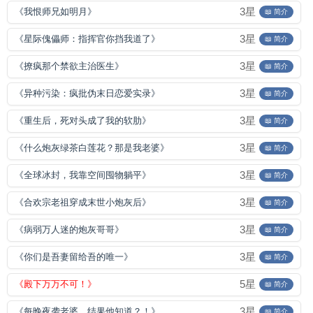
3星
《我恨师兄如明月》
📖 简介
3星
《星际傀儡师：指挥官你挡我道了》
📖 简介
3星
《撩疯那个禁欲主治医生》
📖 简介
3星
《异种污染：疯批伪末日恋爱实录》
📖 简介
3星
《重生后，死对头成了我的软肋》
📖 简介
3星
《什么炮灰绿茶白莲花？那是我老婆》
📖 简介
3星
《全球冰封，我靠空间囤物躺平》
📖 简介
3星
《合欢宗老祖穿成末世小炮灰后》
📖 简介
3星
《病弱万人迷的炮灰哥哥》
📖 简介
3星
《你们是吾妻留给吾的唯一》
📖 简介
5星
《殿下万万不可！》
📖 简介
3星
《每晚夜袭老婆，结果他知道？！》
📖 简介