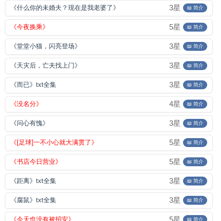
3星
《什么你的未婚夫？现在是我老婆了》
📖 简介
5星
《今夜换乘》
📖 简介
3星
《堂堂小猫，闪亮登场》
📖 简介
3星
《天灾后，亡夫找上门》
📖 简介
3星
《而已》txt全集
📖 简介
4星
《没名分》
📖 简介
3星
《问心有愧》
📖 简介
5星
《[足球]一不小心就大满贯了》
📖 简介
5星
《书店今日营业》
📖 简介
3星
《距离》txt全集
📖 简介
3星
《腐鼠》txt全集
📖 简介
5星
《今天也没有被招安》
📖 简介