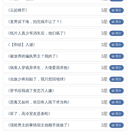
3星
《云起锋芒》
📖 简介
3星
《直男误下海，拍完戏不让了？》
📖 简介
3星
《纸片人真少爷消失后，他们疯了》
📖 简介
3星
《【刑侦】入谜》
📖 简介
3星
《被放养的偏执男主？我的了》
📖 简介
3星
《病美人穿诡异求生，大佬委屈求抱》
📖 简介
3星
《虫族少将别贴了，我只想回地球》
📖 简介
3星
《穿书后我成了变态万人嫌》
📖 简介
3星
《恶毒又如何，依旧有人跪下求当狗》
📖 简介
3星
《坏了，高冷室友是条蛇》
📖 简介
3星
《强抢男主的事情宿主他顺手就做了》
📖 简介