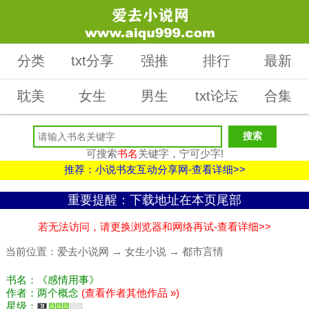
分类
txt分享
强推
排行
最新
耽美
女生
男生
txt论坛
合集
可搜索
书名
关键字，宁可少字!
推荐：小说书友互动分享网-查看详细>>
重要提醒：下载地址在本页尾部
若无法访问，请更换浏览器和网络再试-查看详细>>
当前位置：
爱去小说网
→
女生小说
→
都市言情
书名：《感情用事》
作者：两个概念
(查看作者其他作品 »)
星级：