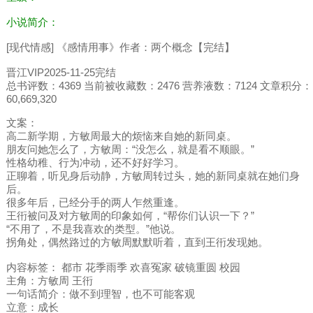
小说简介：
[现代情感] 《感情用事》作者：两个概念【完结】
晋江VIP2025-11-25完结
总书评数：4369 当前被收藏数：2476 营养液数：7124 文章积分：
60,669,320
文案：
高二新学期，方敏周最大的烦恼来自她的新同桌。
朋友问她怎么了，方敏周：“没怎么，就是看不顺眼。”
性格幼稚、行为冲动，还不好好学习。
正聊着，听见身后动静，方敏周转过头，她的新同桌就在她们身
后。
很多年后，已经分手的两人乍然重逢。
王衎被问及对方敏周的印象如何，“帮你们认识一下？”
“不用了，不是我喜欢的类型。”他说。
拐角处，偶然路过的方敏周默默听着，直到王衎发现她。
内容标签： 都市 花季雨季 欢喜冤家 破镜重圆 校园
主角：方敏周 王衎
一句话简介：做不到理智，也不可能客观
立意：成长