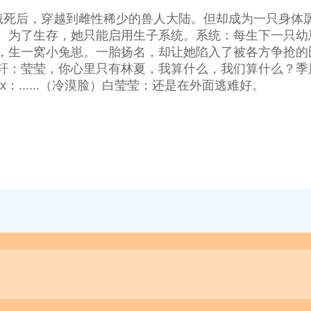
饿死后，穿越到雌性稀少的兽人大陆。但却成为一只身体
。为了生存，她只能启用生子系统。系统：每生下一只幼
生一窝小兔崽。一胎扬名，却让她陷入了被各方争抢的囹圄
：莹莹，你心里只有林夏，我算什么，我们算什么？季风
：......（冷漠脸）白莹莹：还是在外面逃难好。