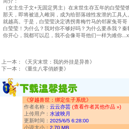
简介：
（女主生子文+无固定男主）在末世生存五年的白莹莹
那天，即将被送入雌洞，成为给部落雄性发泄的工具人
就越高。于是，白莹莹决定诱拐青梅竹马的邻家兔哥哥，
白莹莹！为什么？我对你不够好吗？为什么要杀我？秦轩
你开心，我都可以忍，我不会像哥哥他们一样为难你...xx
上一本：
《天灾末世：我的外挂是异兽》
下一本：
《重生八零俏娇妻》
《穿越兽世：绑定生子系统》
作者名称：
云云亦芸
(查看作者其他作品 »)
上传用户：
水波映月
更新时间：
2025/6/5 6:28:00
小说大小：
2.70 MB