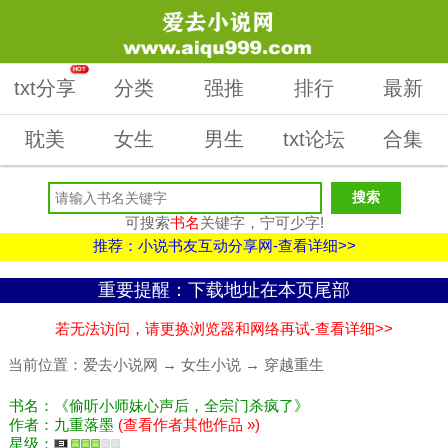
HOT
txt分享
分类
强推
排行
最新
耽美
女生
男生
txt论坛
合集
可搜索
书名
关键字，宁可少字!
推荐：小说书友互动分享网-查看详细>>
重要提醒：下载地址在本页尾部
若无法访问，请更换浏览器和网络再试-查看详细>>
当前位置：
爱去小说网
→
女生小说
→
穿越重生
书名：《偷听小师妹心声后，全宗门杀疯了》
作者：九重落墨
(查看作者其他作品 »)
星级：