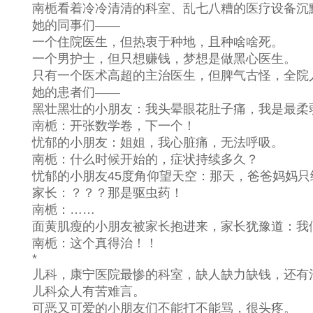
南栀看着冷冷清清的科室、乱七八糟的医疗设备沉
她的同事们——
一个住院医生，但热衷于种地，且种啥啥死。
一个男护士，但只想赚钱，梦想是做黑心医生。
只有一个医术高超的主治医生，但脾气古怪，全院
她的患者们——
黑壮黑壮的小朋友：我头晕眼花肚子痛，我是最柔弱
南栀：开张数学卷，下一个！
忧郁的小朋友：姐姐，我心脏痛，无法呼吸。
南栀：什么时候开始的，症状持续多久？
忧郁的小朋友45度角仰望天空：那天，爸爸妈妈只
家长：？？？那是驱虫药！
南栀：……
面黄肌瘦的小朋友被家长抱进来，家长犹豫道：我
南栀：这个真得治！！
*
儿科，康宁医院最惨的科室，缺人缺力缺钱，还有
儿科众人有苦难言。
可恶又可爱的小朋友们不能打不能骂，很头疼。