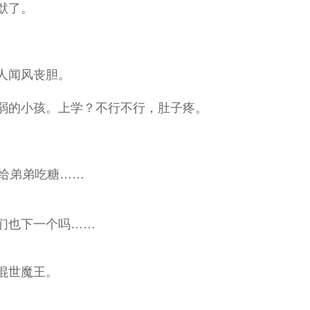
默了。
人闻风丧胆。
的小孩。上学？不行不行，肚子疼。
给弟弟吃糖……
们也下一个吗……
混世魔王。