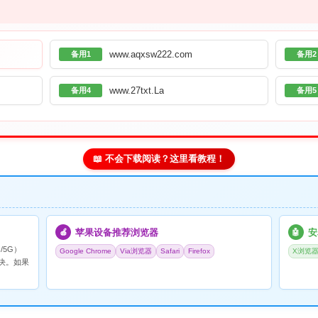
www.aqxsw222.com
备用1
备用2
www.27txt.La
备用4
备用5
📖 不会下载阅读？这里看教程！
苹果设备推荐浏览器
安
🍎
🤖
/5G）
Google Chrome
Via浏览器
Safari
Firefox
X浏览
决。如果