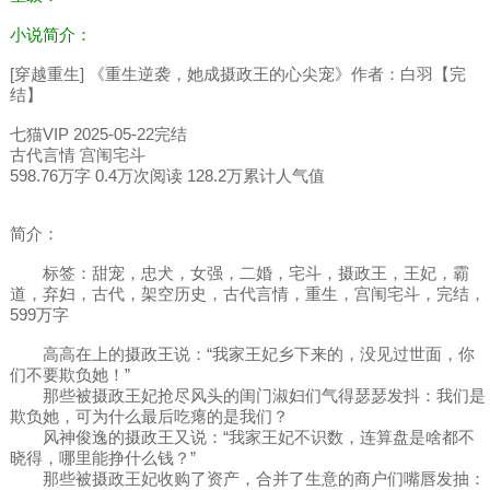
小说简介：
[穿越重生] 《重生逆袭，她成摄政王的心尖宠》作者：白羽【完
结】
七猫VIP 2025-05-22完结
古代言情 宫闱宅斗
598.76万字 0.4万次阅读 128.2万累计人气值
简介：
标签：甜宠，忠犬，女强，二婚，宅斗，摄政王，王妃，霸
道，弃妇，古代，架空历史，古代言情，重生，宫闱宅斗，完结，
599万字
高高在上的摄政王说：“我家王妃乡下来的，没见过世面，你
们不要欺负她！”
那些被摄政王妃抢尽风头的闺门淑妇们气得瑟瑟发抖：我们是
欺负她，可为什么最后吃瘪的是我们？
风神俊逸的摄政王又说：“我家王妃不识数，连算盘是啥都不
晓得，哪里能挣什么钱？”
那些被摄政王妃收购了资产，合并了生意的商户们嘴唇发抽：