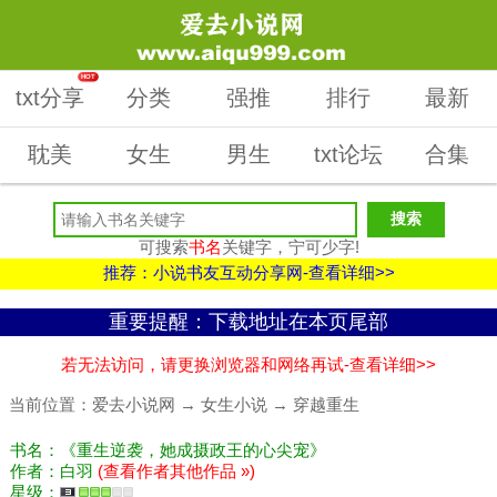
HOT
txt分享
分类
强推
排行
最新
耽美
女生
男生
txt论坛
合集
可搜索
书名
关键字，宁可少字!
推荐：小说书友互动分享网-查看详细>>
重要提醒：下载地址在本页尾部
若无法访问，请更换浏览器和网络再试-查看详细>>
当前位置：
爱去小说网
→
女生小说
→
穿越重生
书名：《重生逆袭，她成摄政王的心尖宠》
作者：白羽
(查看作者其他作品 »)
星级：