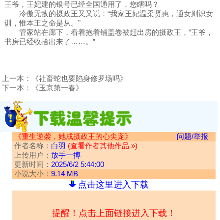
王爷，王妃建的银号已经全国通用了，您瞎吗？
冷傲无敌的摄政王又又说：“我家王妃温柔贤惠，通女则识女
训，惟本王之命是从。”
管家站在廊下，看着抱着铺盖卷被赶出房的摄政王，“王爷，
书房已经收拾出来了……。”
上一本：
《社畜蛇也要陷身修罗场吗》
下一本：
《玉京第一春》
《重生逆袭，她成摄政王的心尖宠》
问题/举报
作者名称：
白羽
(查看作者其他作品 »)
上传用户：
放手一搏
更新时间：
2025/6/2 5:44:00
小说大小：
9.14 MB
点击这里进入下载
提醒！点击上面链接进入下载！