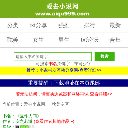
分类
txt分享
强推
排行
最新
耽美
女生
男生
txt论坛
合集
可搜索
书名
关键字，宁可少字!
推荐：小说书友互动分享网-查看详细>>
重要提醒：下载地址在本页尾部
若无法访问，请更换浏览器和网络再试-查看详细>>
当前位置：
爱去小说网
→
耽美专区
书名：《且作人间》
作者：安之若澜
(查看作者其他作品 »)
星级：