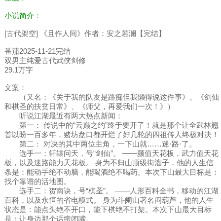
小说简介：
[古代架空] 《且作人间》作者：安之若澜【完结】
番茄2025-11-21完结
双男主纯爱古代武侠剑修
29.1万字
文案：
（又名：《关于我的队友是路痴但我懒得说这件事》、《剑仙
和棋圣的扶贫日常》、《师父，再爱我们一次！》）
听说江湖最近有两大热点新闻：
第一： 传说中的“云巅之约”终于要开了！就是那个让全武林翘
首以盼一百多年，赌坊盘口都开烂了好几轮的四祖传人终极对决！
第二： 对决的其中两位主角，一下山就……迷·路·了。
选手一：轩辕问天，号“剑仙”。 ——颜值天花板，武力值天花
板，以及迷路能力天花板。 身为不归山顶级街溜子，他的人生信
条是：能动手绝不动脑，能喝酒绝不喝药。本次下山最大目标是：
找个靠谱的活地图。
选手二：贺南诀，号“棋圣”。 ——人形百科全书，移动的江湖
百科，以及永恒的省电模式。 身为斗阑山著名闷葫芦，他的人生
状态是：能点头绝不开口，能下棋绝不打架。本次下山最大目标
是：让身边那个话痨闭嘴。