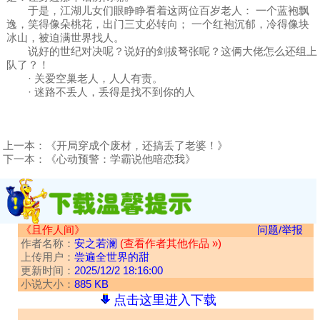
于是，江湖儿女们眼睁睁看着这两位百岁老人： 一个蓝袍飘
逸，笑得像朵桃花，出门三丈必转向； 一个红袍沉郁，冷得像块
冰山，被迫满世界找人。
说好的世纪对决呢？说好的剑拔弩张呢？这俩大佬怎么还组上
队了？！
· 关爱空巢老人，人人有责。
· 迷路不丢人，丢得是找不到你的人
上一本：
《开局穿成个废材，还搞丢了老婆！》
下一本：
《心动预警：学霸说他暗恋我》
《且作人间》
问题/举报
作者名称：
安之若澜
(查看作者其他作品 »)
上传用户：
尝遍全世界的甜
更新时间：
2025/12/2 18:16:00
小说大小：
885 KB
点击这里进入下载