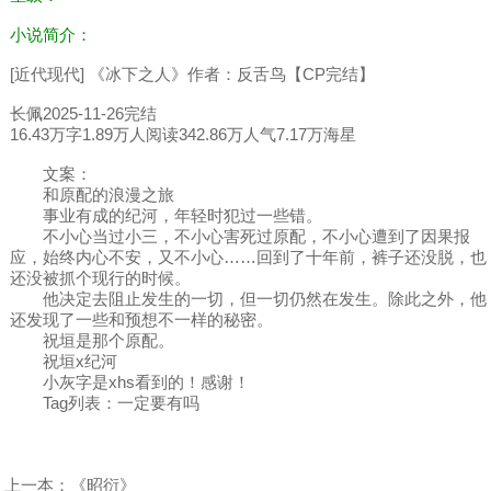
小说简介：
[近代现代] 《冰下之人》作者：反舌鸟【CP完结】
长佩2025-11-26完结
16.43万字1.89万人阅读342.86万人气7.17万海星
文案：
和原配的浪漫之旅
事业有成的纪河，年轻时犯过一些错。
不小心当过小三，不小心害死过原配，不小心遭到了因果报
应，始终内心不安，又不小心……回到了十年前，裤子还没脱，也
还没被抓个现行的时候。
他决定去阻止发生的一切，但一切仍然在发生。除此之外，他
还发现了一些和预想不一样的秘密。
祝垣是那个原配。
祝垣x纪河
小灰字是xhs看到的！感谢！
Tag列表：一定要有吗
上一本：
《昭衍》