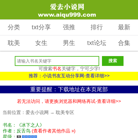
分类
txt分享
强推
排行
最新
耽美
女生
男生
txt论坛
合集
可搜索
书名
关键字，宁可少字!
推荐：小说书友互动分享网-查看详细>>
重要提醒：下载地址在本页尾部
若无法访问，请更换浏览器和网络再试-查看详细>>
当前位置：
爱去小说网
→
耽美专区
书名：《冰下之人》
作者：反舌鸟
(查看作者其他作品 »)
星级：