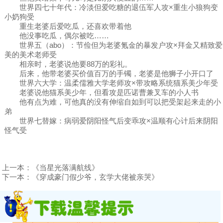
世界四七十年代：冷淡但爱吃糖的退伍军人攻×重生小狼狗变
小奶狗受
重生老婆后爱吃瓜，还喜欢带着他
他没事吃瓜，偶尔被吃……
世界五（abo）：节俭但为老婆氪金的暴发户攻×拜金又精致爱
美的美术老师受
相亲时，老婆说他要88万的彩礼。
后来，他带老婆买价值百万的手镯，老婆是他狮子小开口了
世界六大学：温柔儒雅大学老师攻×带攻略系统猫系美少年受
老婆说他猫系美少年，但看攻是匹诺曹兼叉车的小人书
他有点为难，可他真的没有伸缩自如到可以把受架起来走的小
弟
世界七替嫁：病弱爱阴阳怪气后变乖攻×温顺有心计后来阴阳
怪气受
上一本：
《当星光落满航线》
下一本：
《穿成豪门假少爷，玄学大佬被亲哭》