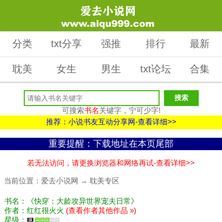
分类
txt分享
强推
排行
最新
耽美
女生
男生
txt论坛
合集
可搜索
书名
关键字，宁可少字!
推荐：小说书友互动分享网-查看详细>>
重要提醒：下载地址在本页尾部
若无法访问，请更换浏览器和网络再试-查看详细>>
当前位置：
爱去小说网
→
耽美专区
书名：《快穿：大龄攻异世界宠夫日常》
作者：红红很火火
(查看作者其他作品 »)
星级：