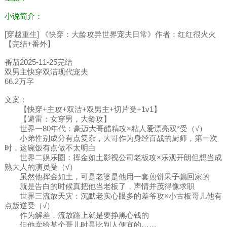
小说简介：
[穿越重生] 《快穿：大龄攻异世界宠夫日常》作者：红红很火火
【完结+番外】
番茄2025-11-25完结
双男主快穿双洁现代宠夫
66.2万字
文案：
【快穿+主攻+双洁+双男主+切片受+1v1】
【避雷：女穿男，大龄攻】
世界一80年代：豪迈大哥醋精攻×粘人爱漂亮双*受（√）
小弟性别成分有点复杂，大哥作为身经百战的厨师，第一次
时，这碗饭有点做不太明白
世界二娱乐圈：挥金如土影视公司老板攻×乐观开朗但想当成
熟大人的演员受（√）
虽然他挥金如土，可是老婆是他用一套煎饼果子骗回家的
就是告白的时候真把他当老板了，声情并茂得像求职
世界三流放天灾：沉默老实心眼多的差爷攻×小古板哥儿他有
点叛逆受（√）
作为解差，流放路上就是要挣黑心钱的
但他卖给某个哥儿时是比别人便宜的……